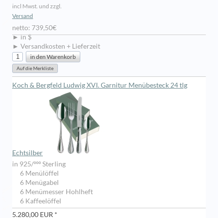
incl Mwst. und zzgl.
Versand
netto: 739,50€
► in $
► Versandkosten + Lieferzeit
Koch & Bergfeld Ludwig XVI. Garnitur Menübesteck 24 tlg
Echtsilber
in 925/ººº Sterling
6 Menülöffel
6 Menügabel
6 Menümesser Hohlheft
6 Kaffeelöffel
5.280,00 EUR *