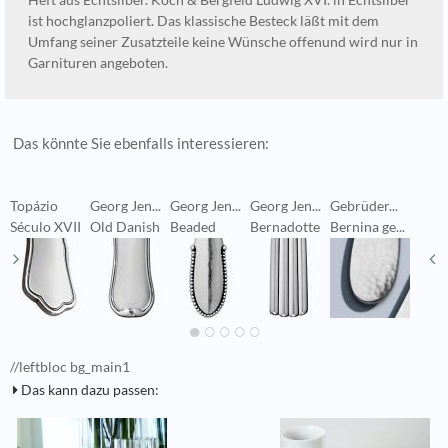
Heft aus Echtsilber. Koch & Bergfeld Ludwig XVI. in Echtsilber
ist hochglanzpoliert. Das klassische Besteck läßt mit dem
Umfang seiner Zusatzteile keine Wünsche offenund wird nur in
Garnituren angeboten.
Das könnte Sie ebenfalls interessieren:
Topázio
Georg Jen...
Georg Jen...
Georg Jen...
Gebrüder...
G
Século XVII
Old Danish
Beaded
Bernadotte
Bernina ge...
C
//leftbloc bg_main1
Das kann dazu passen: