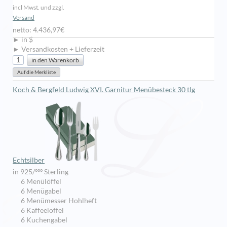
incl Mwst. und zzgl.
Versand
netto: 4.436,97€
► in $
► Versandkosten + Lieferzeit
Koch & Bergfeld Ludwig XVI. Garnitur Menübesteck 30 tlg
Echtsilber
in 925/ººº Sterling
6 Menülöffel
6 Menügabel
6 Menümesser Hohlheft
6 Kaffeelöffel
6 Kuchengabel