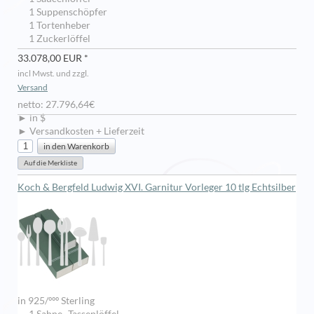
1 Suppenschöpfer
1 Tortenheber
1 Zuckerlöffel
33.078,00 EUR *
incl Mwst. und zzgl.
Versand
netto: 27.796,64€
► in $
► Versandkosten + Lieferzeit
Koch & Bergfeld Ludwig XVI. Garnitur Vorleger 10 tlg Echtsilber
in 925/ººº Sterling