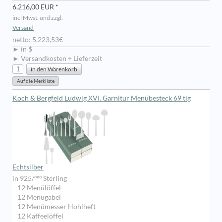
6.216,00 EUR *
incl Mwst. und zzgl.
Versand
netto: 5.223,53€
► in $
► Versandkosten + Lieferzeit
Koch & Bergfeld Ludwig XVI. Garnitur Menübesteck 69 tlg
Echtsilber
in 925/ººº Sterling
12 Menülöffel
12 Menügabel
12 Menümesser Hohlheft
12 Kaffeelöffel