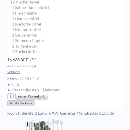
12 Kuchengabel
1 Sahne- Tassenlöffel
1 Fleischgabel
1 Gemüselöffel
1 Kartoffellöffel
1 Kompottlöffel
1 Saucenlöffel
1 Suppenschöpfer
1 Tortenheber
1 Zuckerlöffel
16.638,00 EUR *
incl Mwst. und zzgl.
Versand
netto: 13.981,51€
► in $
► Versandkosten + Lieferzeit
Koch & Bergfeld Ludwig XVI. Garnitur Menübesteck 133 tlg