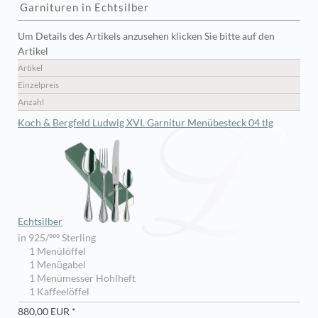
Garnituren in Echtsilber
Um Details des Artikels anzusehen klicken Sie bitte auf den
Artikel
Artikel
Einzelpreis
Anzahl
Koch & Bergfeld Ludwig XVI. Garnitur Menübesteck 04 tlg
Echtsilber
in 925/ººº Sterling
1 Menülöffel
1 Menügabel
1 Menümesser Hohlheft
1 Kaffeelöffel
880,00 EUR *