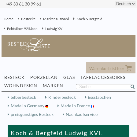
+49 30 61 30 99 61
Home
Bestecke
Markenauswahl
Koch & Bergfeld
Echtsilber 925/ooo
Ludwig XVI.
Warenkorb ist leer
BESTECK
PORZELLAN
GLAS
TAFELACCESSOIRES
WOHNDESIGN
MARKEN
Silberbesteck
Kinderbesteck
Essstäbchen
Made in Germany
Made in France
preisgünstiges Besteck
Nachkaufservice
Koch & Bergfeld Ludwig XVI.