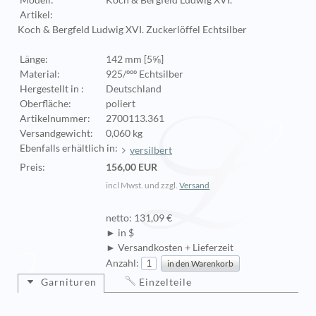
Modell:
Koch & Bergfeld Ludwig XVI.
Artikel:
Koch & Bergfeld Ludwig XVI. Zuckerlöffel Echtsilber
Länge:
142 mm [5⅝]
Material:
925/ººº Echtsilber
Hergestellt in :
Deutschland
Oberfläche:
poliert
Artikelnummer:
2700113.361
Versandgewicht:
0,060 kg
Ebenfalls erhältlich in:
versilbert
Preis:
156,00 EUR
incl Mwst. und zzgl.
Versand
netto: 131,09 €
► in $
► Versandkosten + Lieferzeit
Anzahl:
Garnituren
Einzelteile