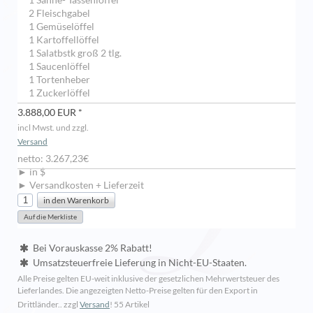
1 Sahne- Tassenlöffel
2 Fleischgabel
1 Gemüselöffel
1 Kartoffellöffel
1 Salatbstk groß 2 tlg.
1 Saucenlöffel
1 Tortenheber
1 Zuckerlöffel
3.888,00 EUR *
incl Mwst. und zzgl.
Versand
netto: 3.267,23€
► in $
► Versandkosten + Lieferzeit
Bei Vorauskasse 2% Rabatt!
Umsatzsteuerfreie Lieferung in Nicht-EU-Staaten.
Alle Preise gelten EU-weit inklusive der gesetzlichen Mehrwertsteuer des
Lieferlandes. Die angezeigten Netto-Preise gelten für den Export in
Drittländer.. zzgl
Versand
!
55 Artikel