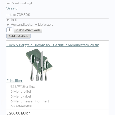
incl Mwst. und zzgl.
Versand
netto: 739,50€
► in $
► Versandkosten + Lieferzeit
Koch & Bergfeld Ludwig XVI. Garnitur Menübesteck 24 tlg
Echtsilber
in 925/ººº Sterling
6 Menülöffel
6 Menügabel
6 Menümesser Hohlheft
6 Kaffeelöffel
5.280,00 EUR *