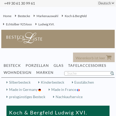
+49 30 61 30 99 61
Home
Bestecke
Markenauswahl
Koch & Bergfeld
Echtsilber 925/ooo
Ludwig XVI.
Warenkorb ist leer
BESTECK
PORZELLAN
GLAS
TAFELACCESSOIRES
WOHNDESIGN
MARKEN
Silberbesteck
Kinderbesteck
Essstäbchen
Made in Germany
Made in France
preisgünstiges Besteck
Nachkaufservice
Koch & Bergfeld Ludwig XVI.