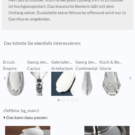
Heft aus Echtsilber. Koch & Bergfeld Ludwig XVI. in Echtsilber
ist hochglanzpoliert. Das klassische Besteck läßt mit dem
Umfang seiner Zusatzteile keine Wünsche offenund wird nur in
Garnituren angeboten.
Das könnte Sie ebenfalls interessieren:
Ercuis
Georg Jen...
Gebrüder...
Georg Jen...
Koch & Be...
E
Empire
Cactus
Artefactum
Continental
Glorie
T
//leftbloc bg_main1
Das kann dazu passen: