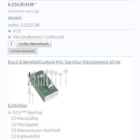
6.216,00 EUR *
incl Mwst. und zzgl.
Versand
netto: 5.223,53€
► in $
► Versandkosten + Lieferzeit
Koch & Bergfeld Ludwig XVI. Garnitur Menübesteck 69 tlg
Echtsilber
in 925/ººº Sterling
12 Menülöffel
12 Menügabel
12 Menümesser Hohlheft
12 Kaffeelöffel