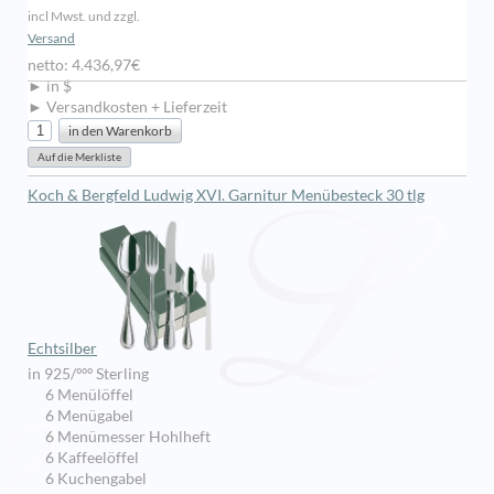
incl Mwst. und zzgl.
Versand
netto: 4.436,97€
► in $
► Versandkosten + Lieferzeit
Koch & Bergfeld Ludwig XVI. Garnitur Menübesteck 30 tlg
Echtsilber
in 925/ººº Sterling
6 Menülöffel
6 Menügabel
6 Menümesser Hohlheft
6 Kaffeelöffel
6 Kuchengabel