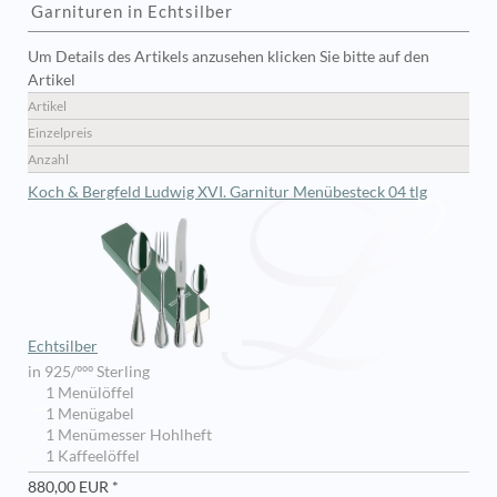
Garnituren in Echtsilber
Um Details des Artikels anzusehen klicken Sie bitte auf den
Artikel
Artikel
Einzelpreis
Anzahl
Koch & Bergfeld Ludwig XVI. Garnitur Menübesteck 04 tlg
Echtsilber
in 925/ººº Sterling
1 Menülöffel
1 Menügabel
1 Menümesser Hohlheft
1 Kaffeelöffel
880,00 EUR *