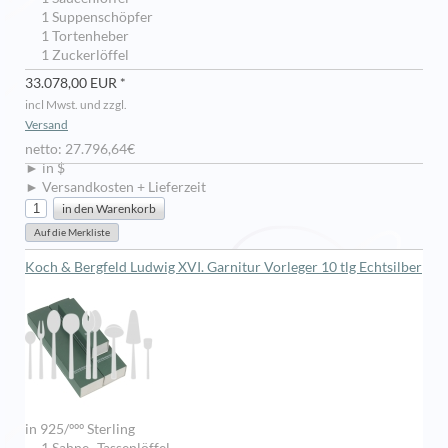
1 Suppenschöpfer
1 Tortenheber
1 Zuckerlöffel
33.078,00 EUR *
incl Mwst. und zzgl.
Versand
netto: 27.796,64€
► in $
► Versandkosten + Lieferzeit
Koch & Bergfeld Ludwig XVI. Garnitur Vorleger 10 tlg Echtsilber
in 925/ººº Sterling