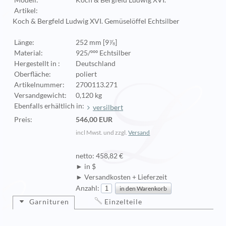
Modell:
Koch & Bergfeld Ludwig XVI.
Artikel:
Koch & Bergfeld Ludwig XVI. Gemüselöffel Echtsilber
Länge:
252 mm [9⅞]
Material:
925/ººº Echtsilber
Hergestellt in :
Deutschland
Oberfläche:
poliert
Artikelnummer:
2700113.271
Versandgewicht:
0,120 kg
Ebenfalls erhältlich in:
versilbert
Preis:
546,00 EUR
incl Mwst. und zzgl.
Versand
netto: 458,82 €
► in $
► Versandkosten + Lieferzeit
Anzahl:
Garnituren
Einzelteile