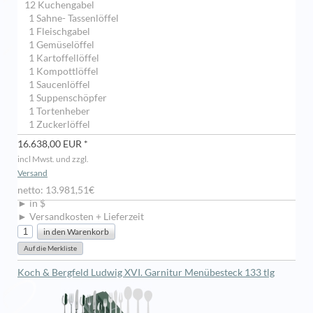
12 Kuchengabel
1 Sahne- Tassenlöffel
1 Fleischgabel
1 Gemüselöffel
1 Kartoffellöffel
1 Kompottlöffel
1 Saucenlöffel
1 Suppenschöpfer
1 Tortenheber
1 Zuckerlöffel
16.638,00 EUR *
incl Mwst. und zzgl.
Versand
netto: 13.981,51€
► in $
► Versandkosten + Lieferzeit
Koch & Bergfeld Ludwig XVI. Garnitur Menübesteck 133 tlg