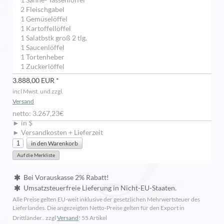
1 Sahne- Tassenlöffel
2 Fleischgabel
1 Gemüselöffel
1 Kartoffellöffel
1 Salatbstk groß 2 tlg.
1 Saucenlöffel
1 Tortenheber
1 Zuckerlöffel
3.888,00 EUR *
incl Mwst. und zzgl.
Versand
netto: 3.267,23€
► in $
► Versandkosten + Lieferzeit
Bei Vorauskasse 2% Rabatt!
Umsatzsteuerfreie Lieferung in Nicht-EU-Staaten.
Alle Preise gelten EU-weit inklusive der gesetzlichen Mehrwertsteuer des
Lieferlandes. Die angezeigten Netto-Preise gelten für den Export in
Drittländer.. zzgl
Versand
!
55 Artikel