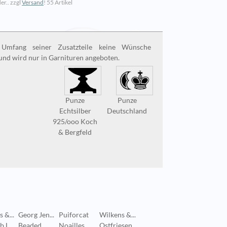
er.. zzgl
Versand
!
55 Artikel
Umfang seiner Zusatzteile keine Wünsche
und wird nur in Garnituren angeboten.
Punze
Punze
Echtsilber
Deutschland
925/ooo Koch
& Bergfeld
 &...
Georg Jen...
Puiforcat
Wilkens &...
Gebrüder...
Puiforc
 L...
Beaded
Noailles
Ostfriesen
Sächsisch...
Richelie