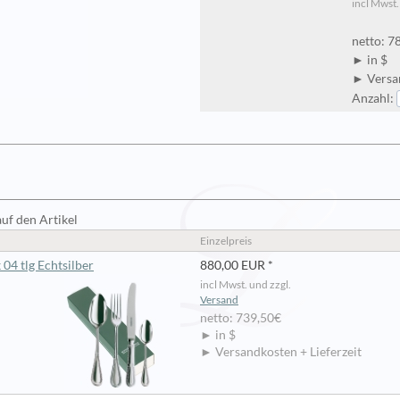
incl Mwst.
netto: 7
► in $
► Versan
Anzahl:
auf den Artikel
Einzelpreis
04 tlg Echtsilber
880,00 EUR *
incl Mwst. und zzgl.
Versand
netto: 739,50€
► in $
► Versandkosten + Lieferzeit