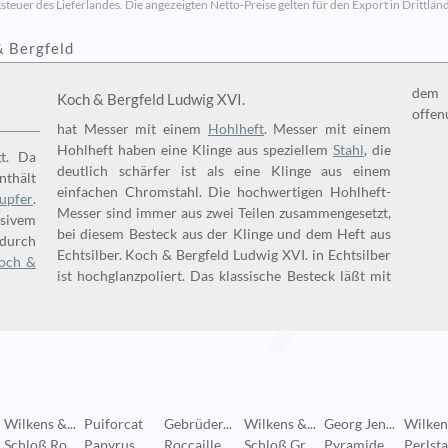
steuer des Lieferlandes. Die angezeigten Netto-Preise gelten für den Export in Drittländ
& Bergfeld
dem 
Koch & Bergfeld Ludwig XVI.
offen
hat Messer mit einem
Hohlheft
. Messer mit einem
Hohlheft haben eine Klinge aus speziellem
Stahl
, die
 Da
deutlich schärfer ist als eine Klinge aus einem
nthält
einfachen Chromstahl. Die hochwertigen Hohlheft-
upfer
.
Messer sind immer aus zwei Teilen zusammengesetzt,
sivem
bei diesem Besteck aus der Klinge und dem Heft aus
 durch
Echtsilber. Koch & Bergfeld Ludwig XVI. in Echtsilber
och &
ist hochglanzpoliert. Das klassische Besteck läßt mit
Wilkens &...
Puiforcat
Gebrüder...
Wilkens &...
Georg Jen...
Wilkens
Schloß Ro...
Papyrus
Roccaille
Schloß Gr...
Pyramide
Perlstab