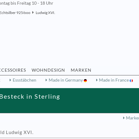
ntag bis Freitag 10 - 18 Uhr
Echtsilber 925/ooo
Ludwig XVI.
CCESSOIRES
WOHNDESIGN
MARKEN
k
Essstäbchen
Made in Germany
Made in France
Besteck in Sterling
Marke
ld Ludwig XVI.