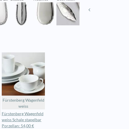
Fürstenberg Wagenfeld
weiss
Fürstenberg Wagenfeld
weiss Schale stapelbar
Porzellan: 54,00 €