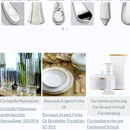
Christofle Malmaison
Raynaud Argent Polka
Fürstenberg Herzog
Or
Ferdinand Schloß
hristofle Malmaison
Fürstenberg
erzenleuchter
Raynaud Argent Polka
ilberauflage: 950,00 €
Or Brotteller Porzellan:
Fürstenberg Herzog
67,39 €
Ferdinand Schloß