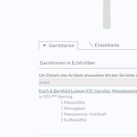
Einzelteile
Garnituren
Garnituren in Echtsilber
Um Details des Artikels anzusehen klicken Sie bitte 
Artikel
Koch & Bergfeld Ludwig XVI. Garnitur Menübesteck 
in 925/ººº Sterling
1 Menülöffel
1 Menügabel
1 Menümesser Hohlheft
1 Kaffeelöffel