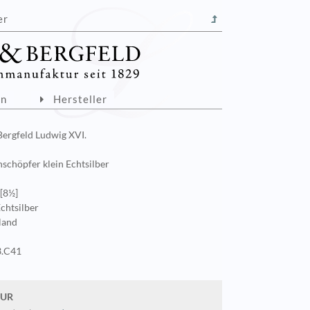
er
on
Hersteller
ergfeld Ludwig XVI.
schöpfer klein Echtsilber
[8½]
Echtsilber
land
.C41
EUR