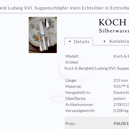
ld Ludwig XVI. Suppenschöpfer klein Echtsilber in Echtsilb
Kollekti
Details
Modell:
Koch & B
Artikel:
Koch & Bergfeld Ludwig XVI. Suppen
Länge:
215 mm 
Material:
925/ººº 
Hergestellt in :
Deutsch
Oberfläche:
poliert
Artikelnummer:
2700113
Versandgewicht:
0,200 kg
Preis:
936,00 