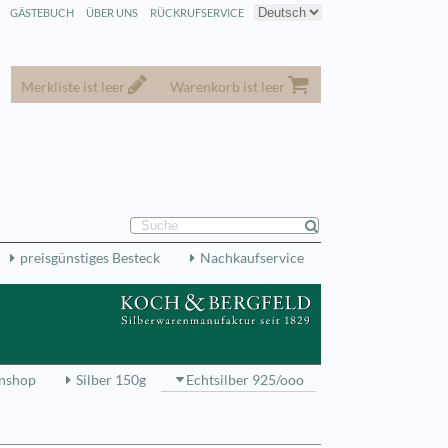
GÄSTEBUCH
ÜBER UNS
RÜCKRUFSERVICE
Merkliste ist leer
Warenkorb ist leer
preisgünstiges Besteck
Nachkaufservice
nshop
Silber 150g
Echtsilber 925/ooo