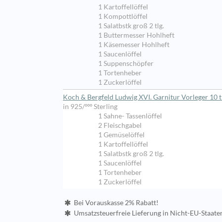
1 Kartoffellöffel
1 Kompottlöffel
1 Salatbstk groß 2 tlg.
1 Buttermesser Hohlheft
1 Käsemesser Hohlheft
1 Saucenlöffel
1 Suppenschöpfer
1 Tortenheber
1 Zuckerlöffel
Koch & Bergfeld Ludwig XVI. Garnitur Vorleger 10 t
in 925/ººº Sterling
1 Sahne- Tassenlöffel
2 Fleischgabel
1 Gemüselöffel
1 Kartoffellöffel
1 Salatbstk groß 2 tlg.
1 Saucenlöffel
1 Tortenheber
1 Zuckerlöffel
Bei Vorauskasse 2% Rabatt!
Umsatzsteuerfreie Lieferung in Nicht-EU-Staate