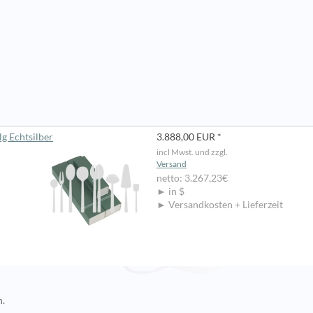
lg Echtsilber
3.888,00 EUR *
incl Mwst. und zzgl.
Versand
netto: 3.267,23€
► in $
► Versandkosten + Lieferzeit
n.