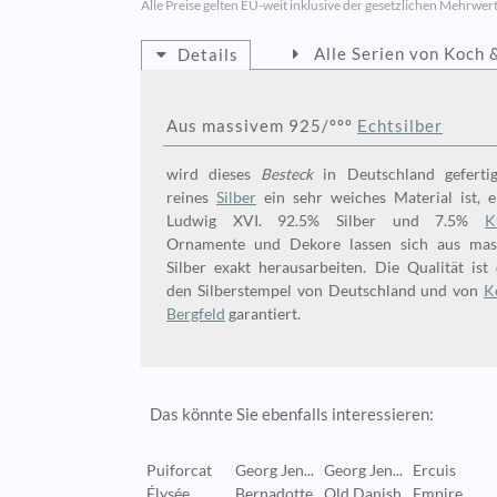
Alle Preise gelten EU-weit inklusive der gesetzlichen Mehrwert
Alle Serien von Koch 
Details
Aus massivem 925/ººº
Echtsilber
wird dieses
Besteck
in Deutschland gefertigt.
reines
Silber
ein sehr weiches Material ist, e
Ludwig XVI. 92.5% Silber und 7.5%
K
Ornamente und Dekore lassen sich aus mas
Silber exakt herausarbeiten. Die Qualität ist
den Silberstempel von Deutschland und von
K
Bergfeld
garantiert.
Das könnte Sie ebenfalls interessieren:
Puiforcat
Georg Jen...
Georg Jen...
Ercuis
Élysée
Bernadotte
Old Danish
Empire