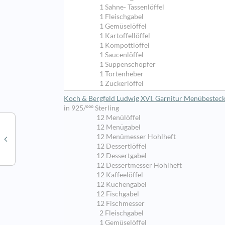
1 Sahne- Tassenlöffel
1 Fleischgabel
1 Gemüselöffel
1 Kartoffellöffel
1 Kompottlöffel
1 Saucenlöffel
1 Suppenschöpfer
1 Tortenheber
1 Zuckerlöffel
Koch & Bergfeld Ludwig XVI. Garnitur Menübesteck 
in 925/ººº Sterling
12 Menülöffel
12 Menügabel
12 Menümesser Hohlheft
12 Dessertlöffel
12 Dessertgabel
12 Dessertmesser Hohlheft
12 Kaffeelöffel
12 Kuchengabel
12 Fischgabel
12 Fischmesser
2 Fleischgabel
1 Gemüselöffel