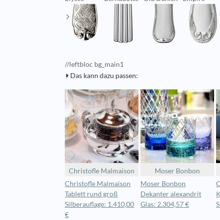
//leftbloc bg_main1
Das kann dazu passen:
Christofle Malmaison
Moser Bonbon
Christofle Malmaison
Moser Bonbon
C
Tablett rund groß
Dekanter alexandrit
K
Silberauflage: 1.410,00
Glas: 2.304,57 €
S
€