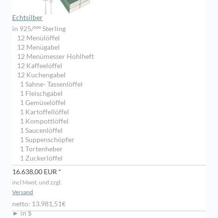
Echtsilber
in 925/ººº Sterling
12 Menülöffel
12 Menügabel
12 Menümesser Hohlheft
12 Kaffeelöffel
12 Kuchengabel
1 Sahne- Tassenlöffel
1 Fleischgabel
1 Gemüselöffel
1 Kartoffellöffel
1 Kompottlöffel
1 Saucenlöffel
1 Suppenschöpfer
1 Tortenheber
1 Zuckerlöffel
16.638,00 EUR *
incl Mwst. und zzgl.
Versand
netto: 13.981,51€
► in $