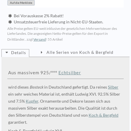
Bei Vorauskasse 2% Rabatt!
Umsatzsteuerfreie Lieferung in Nicht-EU-Staaten.
Alle Preise gelten EU-weit inklusive der gesetzlichen Mehrwertsteuer des
Lieferlandes. Die angezeigten Netto-Preise gelten für den Export in
Drittländer.. zzgl
Versand
!
55 Artikel
Alle Serien von Koch & Bergfeld
Details
Aus massivem 925/ººº
Echtsilber
wird dieses
Besteck
in Deutschland gefertigt. Da reines
Silber
ein sehr weiches Material ist, enthält Ludwig XVI. 92.5% Silber
und 7.5%
Kupfer
. Ornamente und Dekore lassen sich aus
massivem Silber exakt herausarbeiten. Die Qualität ist durch
den Silberstempel von Deutschland und von
Koch & Bergfeld
garantiert.