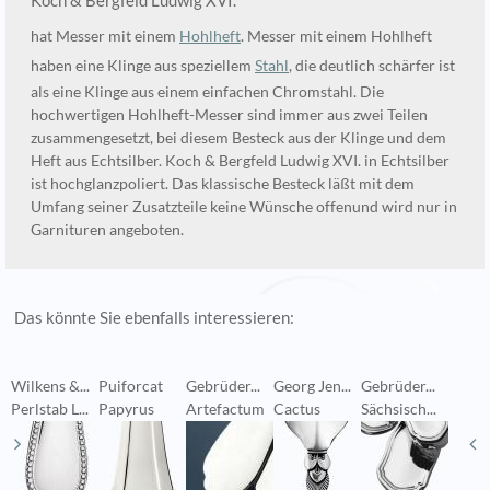
Koch & Bergfeld Ludwig XVI.
hat Messer mit einem
Hohlheft
. Messer mit einem Hohlheft
haben eine Klinge aus speziellem
Stahl
, die deutlich schärfer ist
als eine Klinge aus einem einfachen Chromstahl. Die
hochwertigen Hohlheft-Messer sind immer aus zwei Teilen
zusammengesetzt, bei diesem Besteck aus der Klinge und dem
Heft aus Echtsilber. Koch & Bergfeld Ludwig XVI. in Echtsilber
ist hochglanzpoliert. Das klassische Besteck läßt mit dem
Umfang seiner Zusatzteile keine Wünsche offenund wird nur in
Garnituren angeboten.
Das könnte Sie ebenfalls interessieren:
Wilkens &...
Puiforcat
Gebrüder...
Georg Jen...
Gebrüder...
P
Perlstab L...
Papyrus
Artefactum
Cactus
Sächsisch...
R