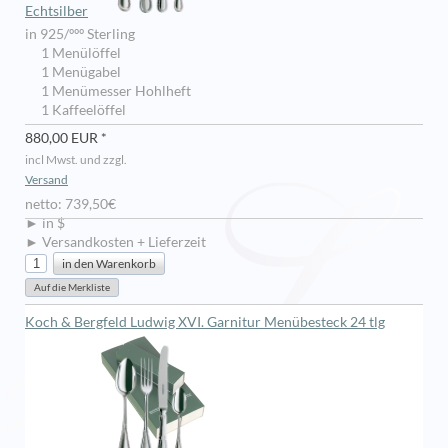
Echtsilber
in 925/ººº Sterling
1 Menülöffel
1 Menügabel
1 Menümesser Hohlheft
1 Kaffeelöffel
880,00 EUR *
incl Mwst. und zzgl.
Versand
netto: 739,50€
► in $
► Versandkosten + Lieferzeit
Koch & Bergfeld Ludwig XVI. Garnitur Menübesteck 24 tlg