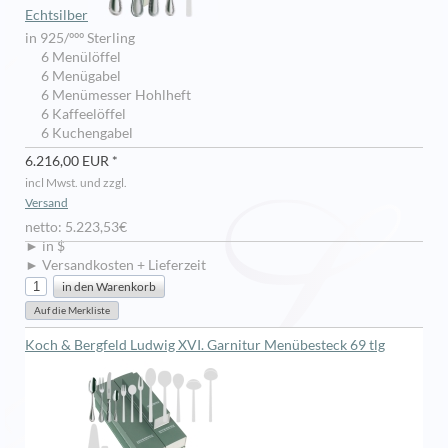
Echtsilber
in 925/ººº Sterling
6 Menülöffel
6 Menügabel
6 Menümesser Hohlheft
6 Kaffeelöffel
6 Kuchengabel
6.216,00 EUR *
incl Mwst. und zzgl.
Versand
netto: 5.223,53€
► in $
► Versandkosten + Lieferzeit
Koch & Bergfeld Ludwig XVI. Garnitur Menübesteck 69 tlg