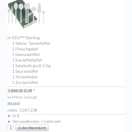
in 925/ººº Sterling
1 Sahne- Tassenlöffel
2 Fleischgabel
1 Gemüselöffel
1 Kartoffellöffel
1 Salatbstk groß 2 tlg.
1 Saucenlöffel
1 Tortenheber
1 Zuckerlöffel
3.888,00 EUR *
incl Mwst. und zzgl.
Versand
netto: 3.267,23€
► in $
► Versandkosten + Lieferzeit