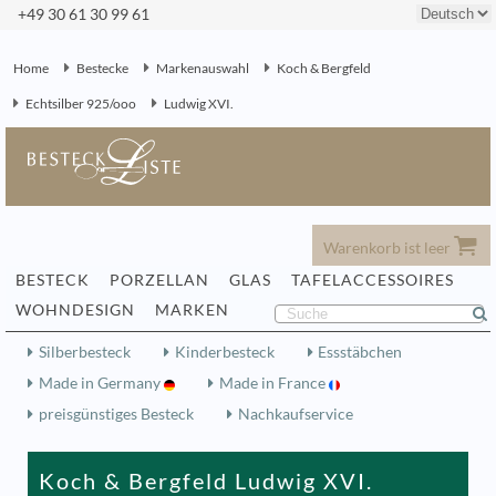
+49 30 61 30 99 61
Home
Bestecke
Markenauswahl
Koch & Bergfeld
Echtsilber 925/ooo
Ludwig XVI.
Warenkorb ist leer
BESTECK
PORZELLAN
GLAS
TAFELACCESSOIRES
WOHNDESIGN
MARKEN
Silberbesteck
Kinderbesteck
Essstäbchen
Made in Germany
Made in France
preisgünstiges Besteck
Nachkaufservice
Koch & Bergfeld Ludwig XVI.