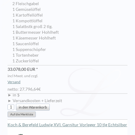
2 Fleischgabel
1 Gemüselöffel
1 Kartoffellöffel
1 Kompottlöffel
1 Salatbstk groß 2 tlg.
1 Buttermesser Hohlheft
1 Käsemesser Hohlheft
1 Saucenlöffel
1 Suppenschöpfer
1 Tortenheber
1 Zuckerlöffel
33.078,00 EUR *
incl Mwst. und zzgl.
Versand
netto: 27.796,64€
► in $
► Versandkosten + Lieferzeit
Koch & Bergfeld Ludwig XVI. Garnitur Vorleger 10 tlg Echtsilber