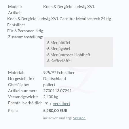
Modell:
Koch & Bergfeld Ludwig XVI.
Artikel:
Koch & Bergfeld Ludwig XVI. Garnitur Menübesteck 24 tlg
Echtsilber
Für 6 Personen 4 tlg
Zusammenstellung:
6 Menülöffel
6 Menügabel
6 Menümesser Hohlheft
6 Kaffeelöffel
Material:
925/ººº Echtsilber
Hergestellt in :
Deutschland
Oberfläche:
poliert
Artikelnummer:
2700113.07241
Versandgewicht:
2,400 kg
Ebenfalls erhältlich in:
versilbert
Preis:
5.280,00 EUR
incl Mwst. und zzgl.
Versand