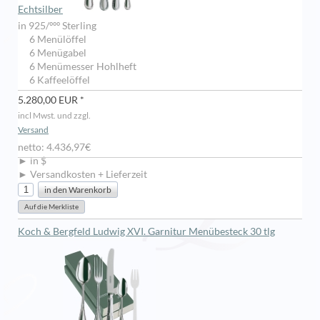
Echtsilber
in 925/ººº Sterling
6 Menülöffel
6 Menügabel
6 Menümesser Hohlheft
6 Kaffeelöffel
5.280,00 EUR *
incl Mwst. und zzgl.
Versand
netto: 4.436,97€
► in $
► Versandkosten + Lieferzeit
Koch & Bergfeld Ludwig XVI. Garnitur Menübesteck 30 tlg