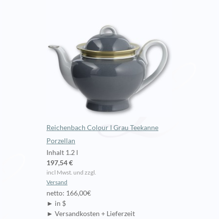
Reichenbach Colour I Grau Teekanne
Porzellan
Inhalt 1.2 l
197,54 €
incl Mwst. und zzgl.
Versand
netto: 166,00€
► in $
► Versandkosten + Lieferzeit