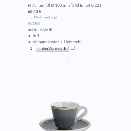
H 75 mm [3] Ø 100 mm [3⅞] Inhalt 0.22 l
68,43 €
incl Mwst. und zzgl.
Versand
netto: 57,50€
► in $
► Versandkosten + Lieferzeit