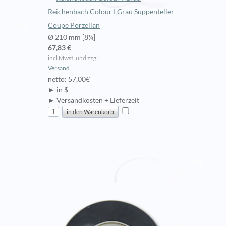
Reichenbach Colour I Grau Suppenteller
Coupe Porzellan
Ø 210 mm [8¼]
67,83 €
incl Mwst. und zzgl.
Versand
netto: 57,00€
► in $
► Versandkosten + Lieferzeit