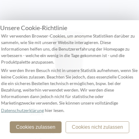
Unsere Cookie-Richtlinie
Wir verwenden Browser-Cookies, um anonyme Statistiken darüber zu
sammeln, wie Sie mit unserer Website interagieren. Diese
Informationen helfen uns, die Benutzererfahrung der Homepage zu
verbessern - welche ein wenig in die Tage gekommen ist - und die
Produktpalette anzupassen.
Wir werden Ihren Besuch nicht in unsere Statistik aufnehmen, wenn Sie
keine Cookies zulassen. Beachten Sie jedoch, dass essenzielle Cookies
die ein sicheres Bestellen technisch ermöglichen, bspw. bei der
Reichenbach Colour I Grau Becher
Bezahlung, weiterhin verwendet werden. Wir werden diese
Porzellan
Informationen dann jedoch nicht für statistische oder
H 100 mm [3⅞] Ø 80 mm [3⅛] Inhalt 0.22
Marketingzwecke verwenden. Sie können unsere vollständige
l
Datenschutzerklärung
hier lesen.
38,08 €
incl Mwst. und zzgl.
Versand
Cookies zulassen
Cookies nicht zulassen
netto: 32,00€