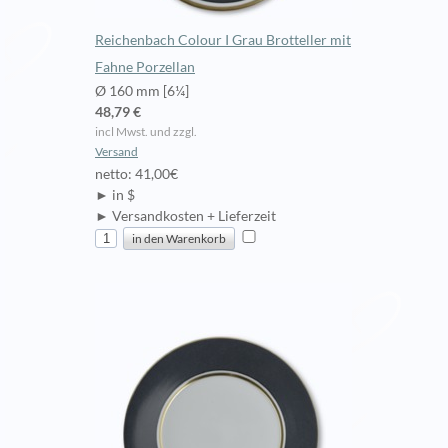
Reichenbach Colour I Grau Brotteller mit
Fahne Porzellan
Ø 160 mm [6¼]
48,79 €
incl Mwst. und zzgl.
Versand
netto: 41,00€
► in $
► Versandkosten + Lieferzeit