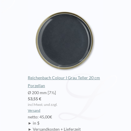
Reichenbach Colour I Grau Teller 20 cm
Porzellan
Ø 200 mm [7⅞]
53,55 €
incl Mwst. und zzgl.
Versand
netto: 45,00€
► in $
► Versandkosten + Lieferzeit