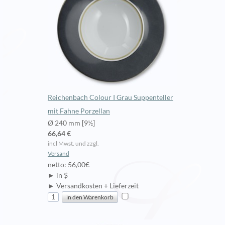
Reichenbach Colour I Grau Suppenteller
mit Fahne Porzellan
Ø 240 mm [9½]
66,64 €
incl Mwst. und zzgl.
Versand
netto: 56,00€
► in $
► Versandkosten + Lieferzeit