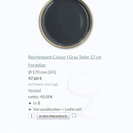
Reichenbach Colour I Grau Teller 17 cm
Porzellan
Ø 170 mm [6¾]
47,60 €
incl Mwst. und zzgl.
Versand
netto: 40,00€
► in $
► Versandkosten + Lieferzeit