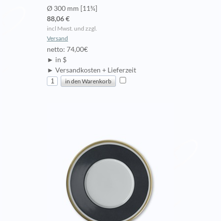
Ø 300 mm [11¾]
88,06 €
incl Mwst. und zzgl.
Versand
netto: 74,00€
► in $
► Versandkosten + Lieferzeit