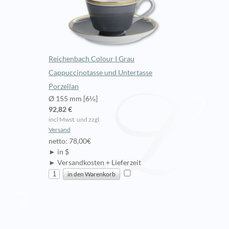
Reichenbach Colour I Grau
Cappuccinotasse und Untertasse
Porzellan
Ø 155 mm [6⅛]
92,82 €
incl Mwst. und zzgl.
Versand
netto: 78,00€
► in $
► Versandkosten + Lieferzeit