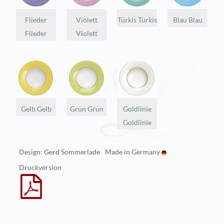
Flieder
Violett
Türkis Türkis
Blau Blau
Flieder
Violett
Gelb Gelb
Grün Grün
Goldlinie
Goldlinie
Design: Gerd Sommerlade
Made in Germany
Druckversion