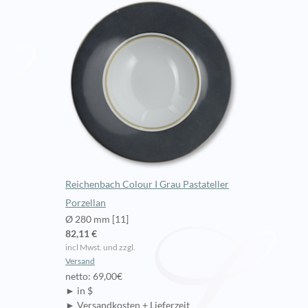
Reichenbach Colour I Grau Pastateller
Porzellan
Ø 280 mm [11]
82,11 €
incl Mwst. und zzgl.
Versand
netto: 69,00€
► in $
► Versandkosten + Lieferzeit