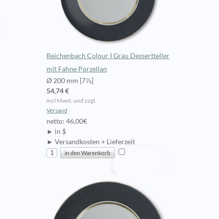
Reichenbach Colour I Grau Dessertteller
mit Fahne Porzellan
Ø 200 mm [7⅞]
54,74 €
incl Mwst. und zzgl.
Versand
netto: 46,00€
► in $
► Versandkosten + Lieferzeit