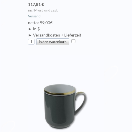
117,81 €
incl Mwst. und zzgl.
Versand
netto: 99,00€
► in $
► Versandkosten + Lieferzeit