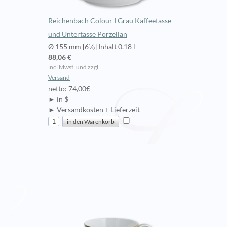
Reichenbach Colour I Grau Kaffeetasse
und Untertasse Porzellan
Ø 155 mm [6⅛] Inhalt 0.18 l
88,06 €
incl Mwst. und zzgl.
Versand
netto: 74,00€
► in $
► Versandkosten + Lieferzeit