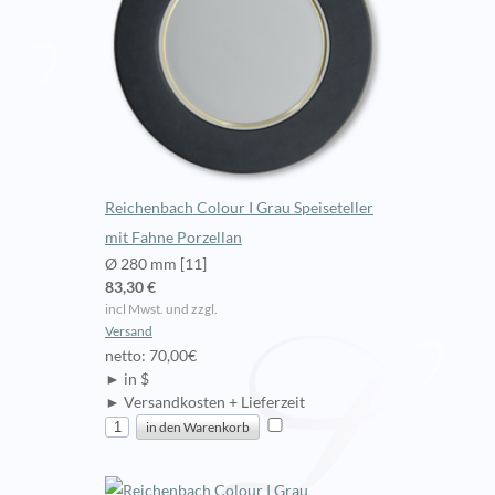
Reichenbach Colour I Grau Speiseteller
mit Fahne Porzellan
Ø 280 mm [11]
83,30 €
incl Mwst. und zzgl.
Versand
netto: 70,00€
► in $
► Versandkosten + Lieferzeit