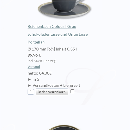
Reichenbach Colour I Grau
Schokoladentasse und Untertasse
Porzellan
Ø 170 mm [6¾] Inhalt 0.35 l
99,96 €
incl Mwst. und zzgl.
Versand
netto: 84,00€
► in $
► Versandkosten + Lieferzeit