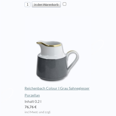
Reichenbach Colour I Grau Sahnegiesser
Porzellan
Inhalt 0.2 l
76,76 €
incl Mwst. und zzgl.