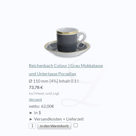
Reichenbach Colour I Grau Mokkatasse
und Untertasse Porzellan
Ø 110 mm [4⅜] Inhalt 0.1 l
73,78 €
incl Mwst. und zzgl.
Versand
netto: 62,00€
► in $
► Versandkosten + Lieferzeit