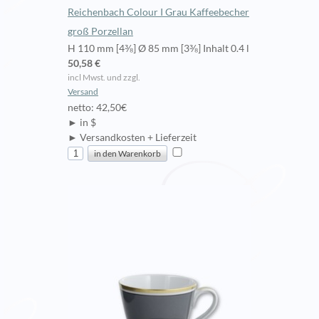
Reichenbach Colour I Grau Kaffeebecher
groß Porzellan
H 110 mm [4⅜] Ø 85 mm [3⅜] Inhalt 0.4 l
50,58 €
incl Mwst. und zzgl.
Versand
netto: 42,50€
► in $
► Versandkosten + Lieferzeit