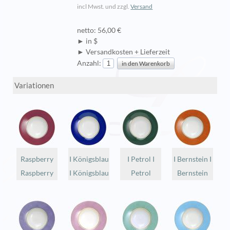
incl Mwst. und zzgl.
Versand
netto: 56,00 €
► in $
► Versandkosten + Lieferzeit
Anzahl:
Variationen
Raspberry
I Königsblau
I Petrol I
I Bernstein I
Raspberry
I Königsblau
Petrol
Bernstein