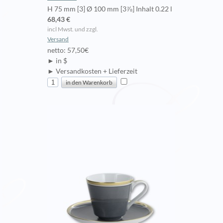
H 75 mm [3] Ø 100 mm [3⅞] Inhalt 0.22 l
68,43 €
incl Mwst. und zzgl.
Versand
netto: 57,50€
► in $
► Versandkosten + Lieferzeit