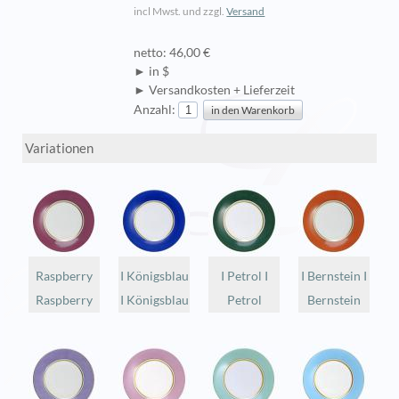
incl Mwst. und zzgl.
Versand
netto: 46,00 €
► in $
► Versandkosten + Lieferzeit
Anzahl:
Variationen
Raspberry
I Königsblau
I Petrol I
I Bernstein I
Raspberry
I Königsblau
Petrol
Bernstein