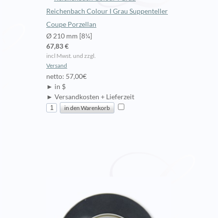
Reichenbach Colour I Grau Suppenteller
Coupe Porzellan
Ø 210 mm [8¼]
67,83 €
incl Mwst. und zzgl.
Versand
netto: 57,00€
► in $
► Versandkosten + Lieferzeit