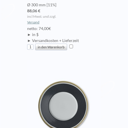
Ø 300 mm [11¾]
88,06 €
incl Mwst. und zzgl.
Versand
netto: 74,00€
► in $
► Versandkosten + Lieferzeit