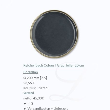
Reichenbach Colour I Grau Teller 20 cm
Porzellan
Ø 200 mm [7⅞]
53,55 €
incl Mwst. und zzgl.
Versand
netto: 45,00€
► in $
► Versandkosten + Lieferzeit