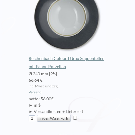
Reichenbach Colour I Grau Suppenteller
mit Fahne Porzellan
Ø 240 mm [9½]
66,64 €
incl Mwst. und zzgl.
Versand
netto: 56,00€
► in $
► Versandkosten + Lieferzeit