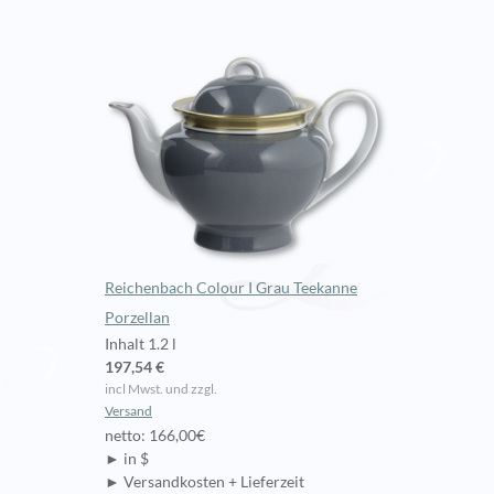
Reichenbach Colour I Grau Teekanne
Porzellan
Inhalt 1.2 l
197,54 €
incl Mwst. und zzgl.
Versand
netto: 166,00€
► in $
► Versandkosten + Lieferzeit