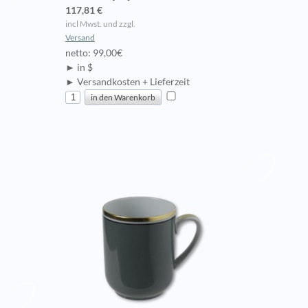
117,81 €
incl Mwst. und zzgl.
Versand
netto: 99,00€
► in $
► Versandkosten + Lieferzeit