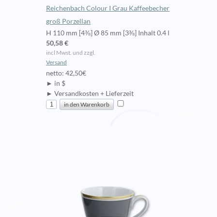
Reichenbach Colour I Grau Kaffeebecher
groß Porzellan
H 110 mm [4⅜] Ø 85 mm [3⅜] Inhalt 0.4 l
50,58 €
incl Mwst. und zzgl.
Versand
netto: 42,50€
► in $
► Versandkosten + Lieferzeit