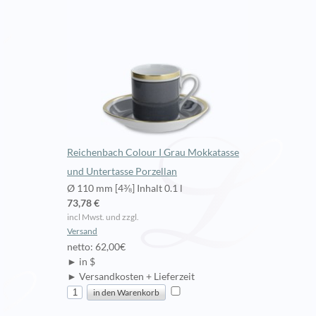
Reichenbach Colour I Grau Mokkatasse
und Untertasse Porzellan
Ø 110 mm [4⅜] Inhalt 0.1 l
73,78 €
incl Mwst. und zzgl.
Versand
netto: 62,00€
► in $
► Versandkosten + Lieferzeit