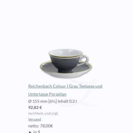
Reichenbach Colour I Grau Teetasse und
Untertasse Porzellan
Ø 155 mm [6⅛] Inhalt 0.2 l
92,82 €
incl Mwst. und zzgl.
Versand
netto: 78,00€
► in $