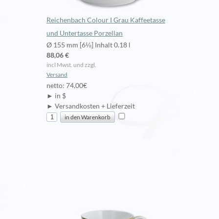
Reichenbach Colour I Grau Kaffeetasse
und Untertasse Porzellan
Ø 155 mm [6⅛] Inhalt 0.18 l
88,06 €
incl Mwst. und zzgl.
Versand
netto: 74,00€
► in $
► Versandkosten + Lieferzeit