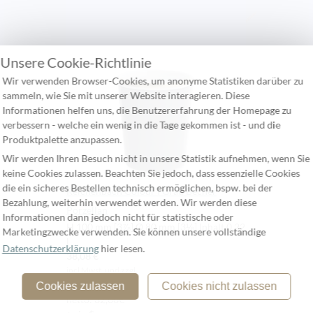
Unsere Cookie-Richtlinie
Wir verwenden Browser-Cookies, um anonyme Statistiken darüber zu
sammeln, wie Sie mit unserer Website interagieren. Diese
Informationen helfen uns, die Benutzererfahrung der Homepage zu
verbessern - welche ein wenig in die Tage gekommen ist - und die
Produktpalette anzupassen.
Wir werden Ihren Besuch nicht in unsere Statistik aufnehmen, wenn Sie
keine Cookies zulassen. Beachten Sie jedoch, dass essenzielle Cookies
die ein sicheres Bestellen technisch ermöglichen, bspw. bei der
Reichenbach Colour I Grau Becher
Bezahlung, weiterhin verwendet werden. Wir werden diese
Porzellan
Informationen dann jedoch nicht für statistische oder
H 100 mm [3⅞] Ø 80 mm [3⅛] Inhalt 0.22
Marketingzwecke verwenden. Sie können unsere vollständige
l
Datenschutzerklärung
hier lesen.
38,08 €
incl Mwst. und zzgl.
Versand
Cookies zulassen
Cookies nicht zulassen
netto: 32,00€