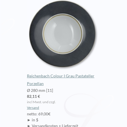
Reichenbach Colour I Grau Pastateller
Porzellan
Ø 280 mm [11]
82,11 €
incl Mwst. und zzgl.
Versand
netto: 69,00€
► in $
► Versandkosten + Lieferzeit