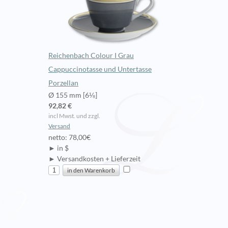
Reichenbach Colour I Grau
Cappuccinotasse und Untertasse
Porzellan
Ø 155 mm [6⅛]
92,82 €
incl Mwst. und zzgl.
Versand
netto: 78,00€
► in $
► Versandkosten + Lieferzeit