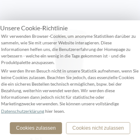
Unsere Cookie-Richtlinie
Wir verwenden Browser-Cookies, um anonyme Statistiken darüber zu
sammeln, wie Sie mit unserer Website interagieren. Diese
Informationen helfen uns, die Benutzererfahrung der Homepage zu
verbessern - welche ein wenig in die Tage gekommen ist - und die
Produktpalette anzupassen.
Wir werden Ihren Besuch nicht in unsere Statistik aufnehmen, wenn Sie
keine Cookies zulassen. Beachten Sie jedoch, dass essenzielle Cookies
Reichenbach Colour I Grau Becher
die ein sicheres Bestellen technisch ermöglichen, bspw. bei der
Bezahlung, weiterhin verwendet werden. Wir werden diese
Porzellan
Informationen dann jedoch nicht für statistische oder
H 100 mm [3⅞] Ø 80 mm [3⅛] Inhalt 0.22
Marketingzwecke verwenden. Sie können unsere vollständige
l
Datenschutzerklärung
hier lesen.
38,08 €
incl Mwst. und zzgl.
Versand
Cookies zulassen
Cookies nicht zulassen
netto: 32,00€
► in $