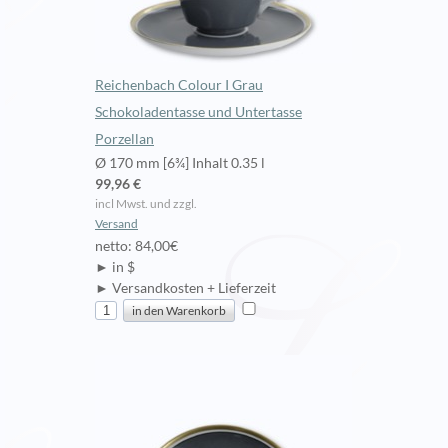
Reichenbach Colour I Grau
Schokoladentasse und Untertasse
Porzellan
Ø 170 mm [6¾] Inhalt 0.35 l
99,96 €
incl Mwst. und zzgl.
Versand
netto: 84,00€
► in $
► Versandkosten + Lieferzeit