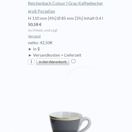
Reichenbach Colour I Grau Kaffeebecher
groß Porzellan
H 110 mm [4⅜] Ø 85 mm [3⅜] Inhalt 0.4 l
50,58 €
incl Mwst. und zzgl.
Versand
netto: 42,50€
► in $
► Versandkosten + Lieferzeit