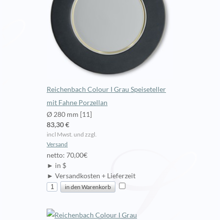
Reichenbach Colour I Grau Speiseteller
mit Fahne Porzellan
Ø 280 mm [11]
83,30 €
incl Mwst. und zzgl.
Versand
netto: 70,00€
► in $
► Versandkosten + Lieferzeit