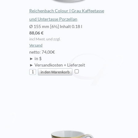
Reichenbach Colour I Grau Kaffeetasse
und Untertasse Porzellan
Ø 155 mm [6⅛] Inhalt 0.18 l
88,06 €
incl Mwst. und zzgl.
Versand
netto: 74,00€
► in $
► Versandkosten + Lieferzeit