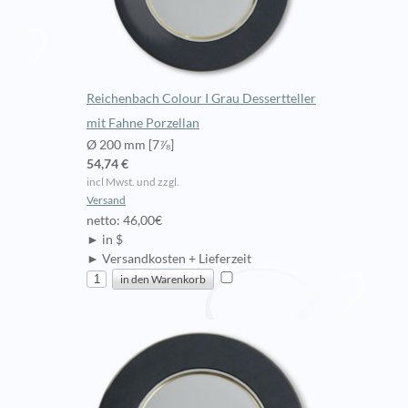
Reichenbach Colour I Grau Dessertteller
mit Fahne Porzellan
Ø 200 mm [7⅞]
54,74 €
incl Mwst. und zzgl.
Versand
netto: 46,00€
► in $
► Versandkosten + Lieferzeit