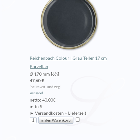
Reichenbach Colour I Grau Teller 17 cm
Porzellan
Ø 170 mm [6¾]
47,60 €
incl Mwst. und zzgl.
Versand
netto: 40,00€
► in $
► Versandkosten + Lieferzeit