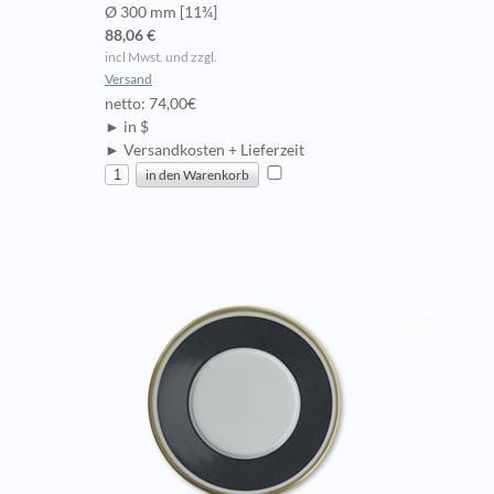
Ø 300 mm [11¾]
88,06 €
incl Mwst. und zzgl.
Versand
netto: 74,00€
► in $
► Versandkosten + Lieferzeit