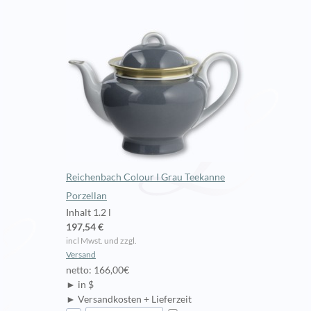
Reichenbach Colour I Grau Teekanne
Porzellan
Inhalt 1.2 l
197,54 €
incl Mwst. und zzgl.
Versand
netto: 166,00€
► in $
► Versandkosten + Lieferzeit