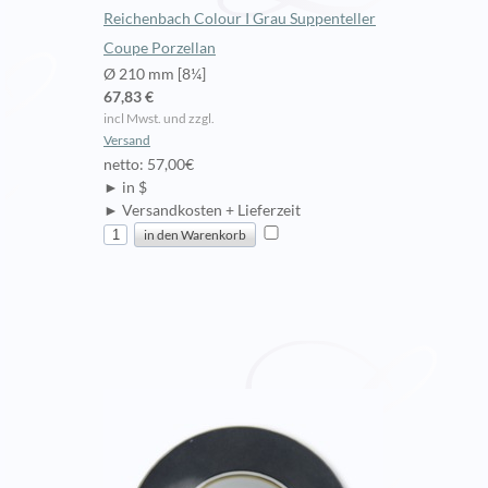
Reichenbach Colour I Grau Suppenteller
Coupe Porzellan
Ø 210 mm [8¼]
67,83 €
incl Mwst. und zzgl.
Versand
netto: 57,00€
► in $
► Versandkosten + Lieferzeit