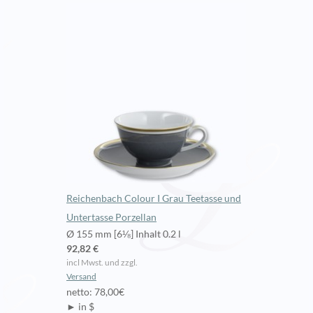
Reichenbach Colour I Grau Teetasse und
Untertasse Porzellan
Ø 155 mm [6⅛] Inhalt 0.2 l
92,82 €
incl Mwst. und zzgl.
Versand
netto: 78,00€
► in $