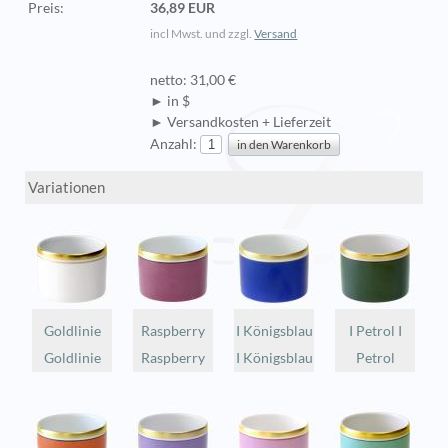
Preis:
36,89 EUR
incl Mwst. und zzgl.
Versand
netto: 31,00 €
► in $
► Versandkosten + Lieferzeit
Anzahl:
Variationen
Goldlinie
Raspberry
I Königsblau
I Petrol I
Goldlinie
Raspberry
I Königsblau
Petrol