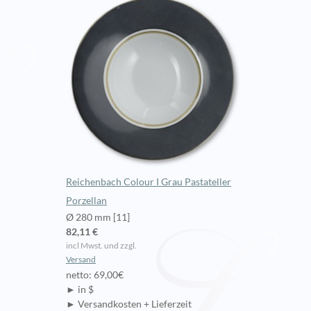
Reichenbach Colour I Grau Pastateller
Porzellan
Ø 280 mm [11]
82,11 €
incl Mwst. und zzgl.
Versand
netto: 69,00€
► in $
► Versandkosten + Lieferzeit