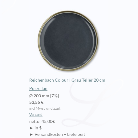
Reichenbach Colour I Grau Teller 20 cm
Porzellan
Ø 200 mm [7⅞]
53,55 €
incl Mwst. und zzgl.
Versand
netto: 45,00€
► in $
► Versandkosten + Lieferzeit