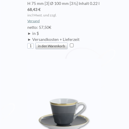
H 75 mm [3] Ø 100 mm [3⅞] Inhalt 0.22 l
68,43 €
incl Mwst. und zzgl.
Versand
netto: 57,50€
► in $
► Versandkosten + Lieferzeit