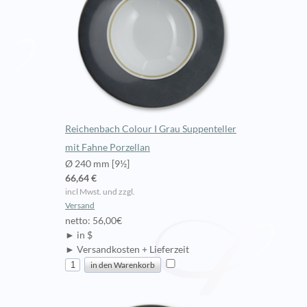
Reichenbach Colour I Grau Suppenteller
mit Fahne Porzellan
Ø 240 mm [9½]
66,64 €
incl Mwst. und zzgl.
Versand
netto: 56,00€
► in $
► Versandkosten + Lieferzeit