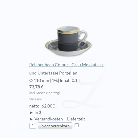
Reichenbach Colour I Grau Mokkatasse
und Untertasse Porzellan
Ø 110 mm [4⅜] Inhalt 0.1 l
73,78 €
incl Mwst. und zzgl.
Versand
netto: 62,00€
► in $
► Versandkosten + Lieferzeit