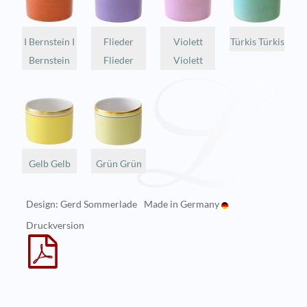
I Bernstein I
Flieder
Violett
Türkis Türkis
Bernstein
Flieder
Violett
Gelb Gelb
Grün Grün
Design: Gerd Sommerlade
Made in Germany
Druckversion