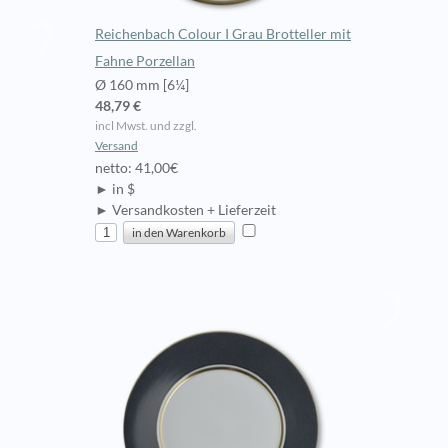
Reichenbach Colour I Grau Brotteller mit
Fahne Porzellan
Ø 160 mm [6¼]
48,79 €
incl Mwst. und zzgl.
Versand
netto: 41,00€
► in $
► Versandkosten + Lieferzeit