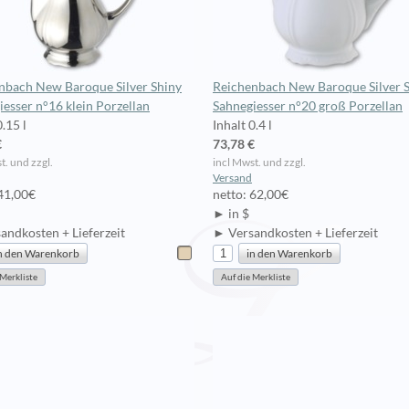
nbach New Baroque Silver Shiny
Reichenbach New Baroque Silver 
iesser n°16 klein Porzellan
Sahnegiesser n°20 groß Porzellan
0.15 l
Inhalt 0.4 l
€
73,78 €
t. und zzgl.
incl Mwst. und zzgl.
Versand
 41,00€
netto: 62,00€
► in $
andkosten + Lieferzeit
► Versandkosten + Lieferzeit