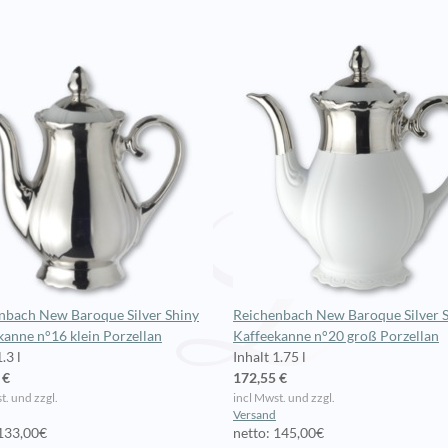
nbach New Baroque Silver Shiny
Reichenbach New Baroque Silver 
kanne n°16 klein Porzellan
Kaffeekanne n°20 groß Porzellan
.3 l
Inhalt 1.75 l
 €
172,55 €
t. und zzgl.
incl Mwst. und zzgl.
Versand
 133,00€
netto: 145,00€