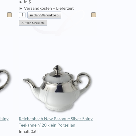
► in $
► Versandkosten + Lieferzeit
Shiny
Reichenbach New Baroque Silver Shiny
Teekanne n°20 klein Porzellan
Inhalt 0.6 l