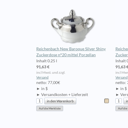
Reichenbach New Baroque Silver Shiny
Reiche
Zuckerdose n°20 mittel Porzellan
Zucker
Inhalt 0.25 l
Inhalt 
91,63 €
91,63 
incl Mwst. und zzgl.
incl Mws
Versand
Versand
netto: 77,00€
netto:
► in $
► in $
► Versandkosten + Lieferzeit
► Vers