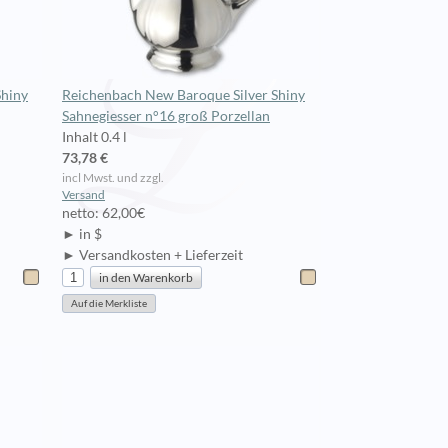
Shiny
Reichenbach New Baroque Silver Shiny
Sahnegiesser n°16 groß Porzellan
Inhalt 0.4 l
73,78 €
incl Mwst. und zzgl.
Versand
netto: 62,00€
► in $
► Versandkosten + Lieferzeit