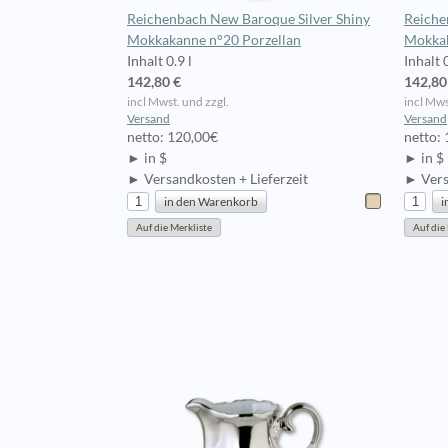
Reichenbach New Baroque Silver Shiny
Reiche
Mokkakanne n°20 Porzellan
Mokkak
Inhalt 0.9 l
Inhalt 0
142,80 €
142,80
incl Mwst. und zzgl.
incl Mws
Versand
Versand
netto: 120,00€
netto:
► in $
► in $
► Versandkosten + Lieferzeit
► Vers