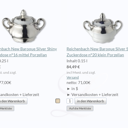
nbach New Baroque Silver Shiny
Reichenbach New Baroque Silver 
dose n°16 mittel Porzellan
Zuckerdose n°20 klein Porzellan
0.25 l
Inhalt 0.15 l
€
84,49 €
t. und zzgl.
incl Mwst. und zzgl.
Versand
 77,00€
netto: 71,00€
► in $
andkosten + Lieferzeit
► Versandkosten + Lieferzeit