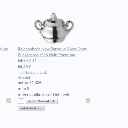
Shiny
Reichenbach New Baroque Silver Shiny
Zuckerdose n°16 klein Porzellan
Inhalt 0.15 l
84,49 €
incl Mwst. und zzgl.
Versand
netto: 71,00€
► in $
► Versandkosten + Lieferzeit