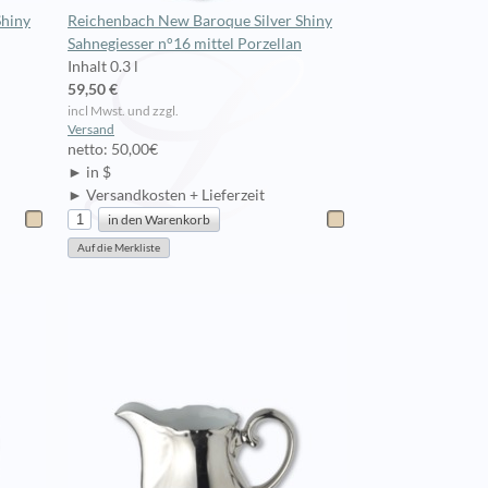
Shiny
Reichenbach New Baroque Silver Shiny
Sahnegiesser n°16 mittel Porzellan
Inhalt 0.3 l
59,50 €
incl Mwst. und zzgl.
Versand
netto: 50,00€
► in $
► Versandkosten + Lieferzeit