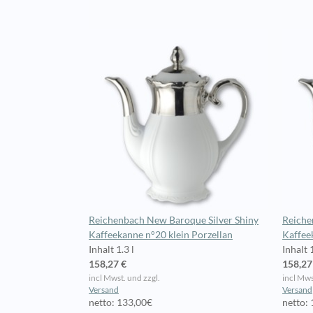
Reichenbach New Baroque Silver Shiny
Reiche
Kaffeekanne n°20 klein Porzellan
Kaffee
Inhalt 1.3 l
Inhalt 1
158,27 €
158,27
incl Mwst. und zzgl.
incl Mws
Versand
Versand
netto: 133,00€
netto: