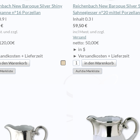
nbach New Baroque Silver Shiny
Reichenbach New Baroque Silver 
anne n°16 Porzellan
Sahnegiesser n°20 mittel Porzellan
.9 l
Inhalt 0.3 l
 €
59,50 €
t. und zzgl.
incl Mwst. und zzgl.
Versand
 120,00€
netto: 50,00€
► in $
andkosten + Lieferzeit
► Versandkosten + Lieferzeit