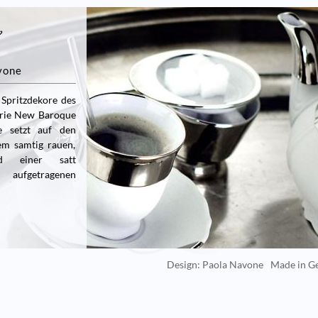
vone
 Spritzdekore des
erie New Baroque
ce setzt auf den
em samtig rauen,
nd einer satt
aufgetragenen
Design: Paola Navone
Made in 