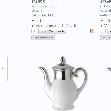
142,80 €
179,69
incl Mwst. und zzgl.
incl Mws
Versand
Versand
netto: 120,00€
netto:
► in $
► in $
► Versandkosten + Lieferzeit
► Vers