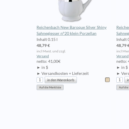
Reichenbach New Baroque Silver Shiny
Reiche
Sahnegiesser n°20 klein Porzellan
Sahneg
Inhalt 0.15 l
Inhalt 
48,79 €
48,79 
incl Mwst. und zzgl.
incl Mws
Versand
Versand
netto: 41,00€
netto:
► in $
► in $
► Versandkosten + Lieferzeit
► Vers