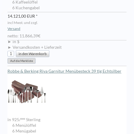
6 Kaffeelöffel
6 Kuchengabel
14.121,00 EUR *
incl Mwst. und zzgl.
Versand
netto: 11.866,39€
► in $
► Versandkosten + Lieferzeit
Robbe & Berking Riva Garnitur Menübesteck 39 tlg Echtsilber
in 925/ººº Sterling
6 Menülöffel
6 Menügabel