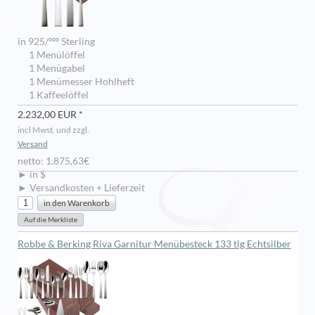
in 925/ººº Sterling
1 Menülöffel
1 Menügabel
1 Menümesser Hohlheft
1 Kaffeelöffel
2.232,00 EUR *
incl Mwst. und zzgl.
Versand
netto: 1.875,63€
► in $
► Versandkosten + Lieferzeit
Robbe & Berking Riva Garnitur Menübesteck 133 tlg Echtsilber