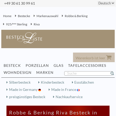
+49 30 61 30 99 61
Home
Bestecke
Markenauswahl
Robbe & Berking
925/°°° Sterling
Riva
Warenkorb ist leer
BESTECK
PORZELLAN
GLAS
TAFELACCESSOIRES
WOHNDESIGN
MARKEN
Silberbesteck
Kinderbesteck
Essstäbchen
Made in Germany
Made in France
preisgünstiges Besteck
Nachkaufservice
Robbe & Berking Riva Besteck in