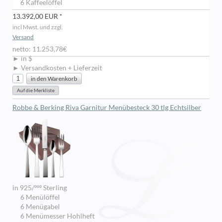
6 Kaffeelöffel
13.392,00 EUR *
incl Mwst. und zzgl.
Versand
netto: 11.253,78€
► in $
► Versandkosten + Lieferzeit
Robbe & Berking Riva Garnitur Menübesteck 30 tlg Echtsilber
in 925/ººº Sterling
6 Menülöffel
6 Menügabel
6 Menümesser Hohlheft