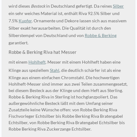
wird dieses
Besteck
in Deutschland gefertigt. Da reines
Silber
ein sehr weiches Material ist, enthält Riva 92.5% Silber und
7.5%
Kupfer
. Ornamente und Dekore lassen sich aus massivem
Silber exakt herausarbeiten. Die Qualität ist durch den
Silberstempel von Deutschland und von
Robbe & Berking
garantiert.
Robbe & Berking Riva hat Messer
mit einem
Hohlheft
. Messer mit einem Hohlheft haben eine
Klinge aus speziellem
Stahl
, die deutlich schärfer ist als eine
Klinge aus einem einfachen Chromstahl. Die hochwertigen
Hohlheft-Messer sind immer aus zwei Teilen zusammengesetzt,
bei diesem Besteck aus der Klinge und dem Heft aus Sterling.
Robbe & Berking Riva in Sterling ist hochglanzpoliert. Das
außergewöhnliche Besteck läßt mit dem Umfang seiner
Zusatzteile keine Wünsche offen: von Robbe Berking Riva
Fischvorleger Echtsilber bis Robbe Berking Riva Bratengabel
Echtsilber, von Robbe Berking Riva Bratengabel Echtsilber bis
Robbe Berking Riva Zuckerzange Echtsilber.