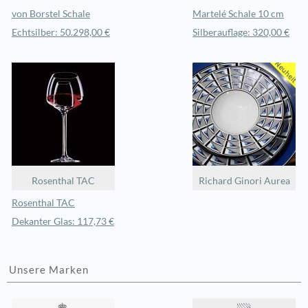
von Borstel Schale
Martelé Schale 10 cm
Echtsilber: 50.298,00 €
Silberauflage: 320,00 €
Rosenthal TAC
Richard Ginori Aurea
Rosenthal TAC
Dekanter Glas: 117,73 €
Unsere Marken