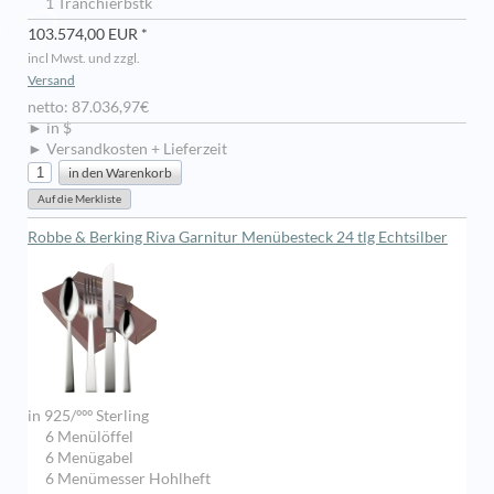
1 Tranchierbstk
103.574,00 EUR *
incl Mwst. und zzgl.
Versand
netto: 87.036,97€
► in $
► Versandkosten + Lieferzeit
Robbe & Berking Riva Garnitur Menübesteck 24 tlg Echtsilber
in 925/ººº Sterling
6 Menülöffel
6 Menügabel
6 Menümesser Hohlheft