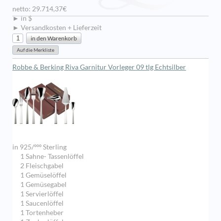
netto: 29.714,37€
► in $
► Versandkosten + Lieferzeit
Robbe & Berking Riva Garnitur Vorleger 09 tlg Echtsilber
in 925/ººº Sterling
1 Sahne- Tassenlöffel
2 Fleischgabel
1 Gemüselöffel
1 Gemüsegabel
1 Servierlöffel
1 Saucenlöffel
1 Tortenheber