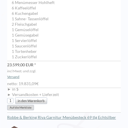
6 Menümesser Hohlheft
6 Kaffeelöffel
6 Kuchengabel
1 Sahne- Tassenlöffel
2 Fleischgabel
1 Gemüselöffel
1 Gemüsegabel
1 Servierlöffel
1 Saucenlöffel
1 Tortenheber
1 Zuckerlöffel
23.599,00 EUR *
incl Mwst. und zzgl.
Versand
netto: 19.831,09€
► in $
► Versandkosten + Lieferzeit
Robbe & Berking Riva Garnitur Menübesteck 69 tlg Echtsilber