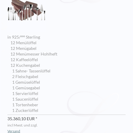
in 925/ººº Sterling
12 Menülöffel
12 Menügabel
12 Menümesser Hohlheft
12 Kaffeelöffel
12 Kuchengabel
1 Sahne- Tassenlöffel
2 Fleischgabel
1 Gemüselöffel
1 Gemüsegabel
1 Servierlöffel
1 Saucenlöffel
1 Tortenheber
1 Zuckerlöffel
35.360,10 EUR *
incl Mwst. und zzgl.
Versand