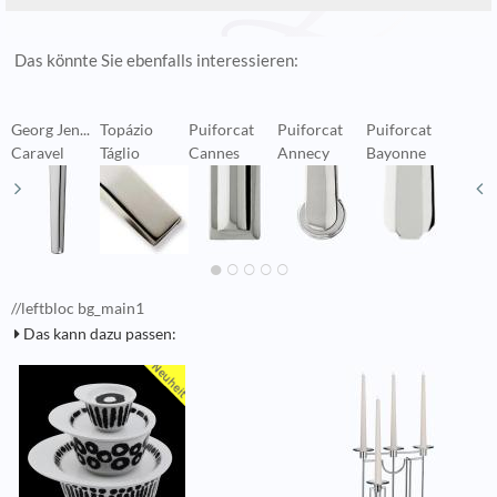
Das könnte Sie ebenfalls interessieren:
Georg Jen...
Topázio
Puiforcat
Puiforcat
Puiforcat
P
Caravel
Táglio
Cannes
Annecy
Bayonne
D
//leftbloc bg_main1
Das kann dazu passen: