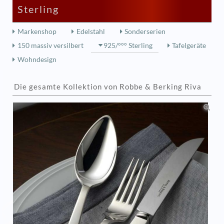
Sterling
Markenshop
Edelstahl
Sonderserien
150 massiv versilbert
925/°°° Sterling
Tafelgeräte
Wohndesign
Die gesamte Kollektion von Robbe & Berking Riva