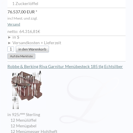
1 Zuckerlöffel
76.537,00 EUR *
incl Mwst. und zzgl.
Versand
netto: 64.316,81€
► in $
► Versandkosten + Lieferzeit
Robbe & Berking Riva Garnitur Menübesteck 185 tlg Echtsilber
in 925/ººº Sterling
12 Menülöffel
12 Menügabel
12 Menümesser Hohlheft