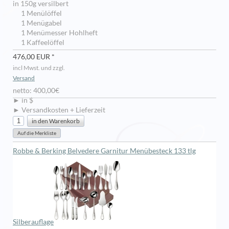
in 150g versilbert
1 Menülöffel
1 Menügabel
1 Menümesser Hohlheft
1 Kaffeelöffel
476,00 EUR *
incl Mwst. und zzgl.
Versand
netto: 400,00€
► in $
► Versandkosten + Lieferzeit
Robbe & Berking Belvedere Garnitur Menübesteck 133 tlg
Silberauflage