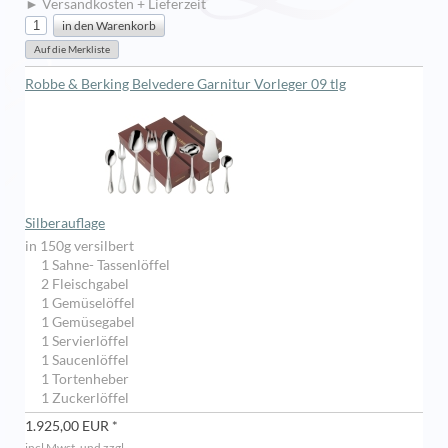
► Versandkosten + Lieferzeit
Robbe & Berking Belvedere Garnitur Vorleger 09 tlg
Silberauflage
in 150g versilbert
1 Sahne- Tassenlöffel
2 Fleischgabel
1 Gemüselöffel
1 Gemüsegabel
1 Servierlöffel
1 Saucenlöffel
1 Tortenheber
1 Zuckerlöffel
1.925,00 EUR *
incl Mwst. und zzgl.