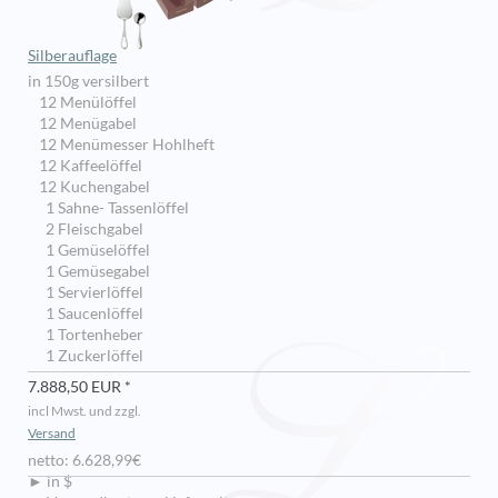
Silberauflage
in 150g versilbert
12 Menülöffel
12 Menügabel
12 Menümesser Hohlheft
12 Kaffeelöffel
12 Kuchengabel
1 Sahne- Tassenlöffel
2 Fleischgabel
1 Gemüselöffel
1 Gemüsegabel
1 Servierlöffel
1 Saucenlöffel
1 Tortenheber
1 Zuckerlöffel
7.888,50 EUR *
incl Mwst. und zzgl.
Versand
netto: 6.628,99€
► in $