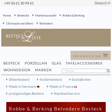
+49 30 61 30 99 61
Home
Bestecke
Markenauswahl
Robbe & Berking
150 massiv versilbert
Belvedere
Warenkorb ist leer
BESTECK
PORZELLAN
GLAS
TAFELACCESSOIRES
WOHNDESIGN
MARKEN
Silberbesteck
Kinderbesteck
Essstäbchen
Made in Germany
Made in France
preisgünstiges Besteck
Nachkaufservice
Robbe & Berking Belvedere Besteck