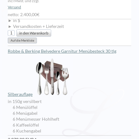
incl Mwst. und zzgl.
Versand
netto: 2.400,00€
► in $
► Versandkosten + Lieferzeit
Robbe & Berking Belvedere Garnitur Menübesteck 30 tlg
Silberauflage
in 150g versilbert
6 Menülöffel
6 Menügabel
6 Menümesser Hohlheft
6 Kaffeelöffel
6 Kuchengabel