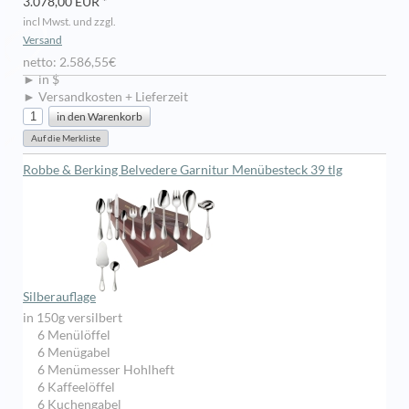
3.078,00 EUR *
incl Mwst. und zzgl.
Versand
netto: 2.586,55€
► in $
► Versandkosten + Lieferzeit
Robbe & Berking Belvedere Garnitur Menübesteck 39 tlg
Silberauflage
in 150g versilbert
6 Menülöffel
6 Menügabel
6 Menümesser Hohlheft
6 Kaffeelöffel
6 Kuchengabel