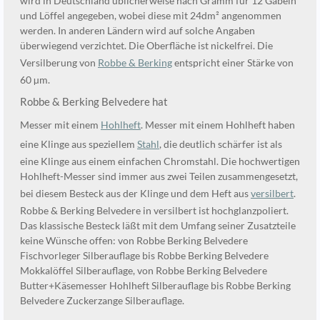
wird in Deutschland üblicherweise nach Gramm für 12 Gabeln
und Löffel angegeben, wobei diese mit 24dm² angenommen
werden. In anderen Ländern wird auf solche Angaben
überwiegend verzichtet. Die Oberfläche ist nickelfrei. Die
Versilberung von
Robbe & Berking
entspricht einer Stärke von
60 µm.
Robbe & Berking Belvedere hat
Messer mit einem
Hohlheft
. Messer mit einem Hohlheft haben
eine Klinge aus speziellem
Stahl
, die deutlich schärfer ist als
eine Klinge aus einem einfachen Chromstahl. Die hochwertigen
Hohlheft-Messer sind immer aus zwei Teilen zusammengesetzt,
bei diesem Besteck aus der Klinge und dem Heft aus
versilbert
.
Robbe & Berking Belvedere in versilbert ist hochglanzpoliert.
Das klassische Besteck läßt mit dem Umfang seiner Zusatzteile
keine Wünsche offen: von Robbe Berking Belvedere
Fischvorleger Silberauflage bis Robbe Berking Belvedere
Mokkalöffel Silberauflage, von Robbe Berking Belvedere
Butter+Käsemesser Hohlheft Silberauflage bis Robbe Berking
Belvedere Zuckerzange Silberauflage.