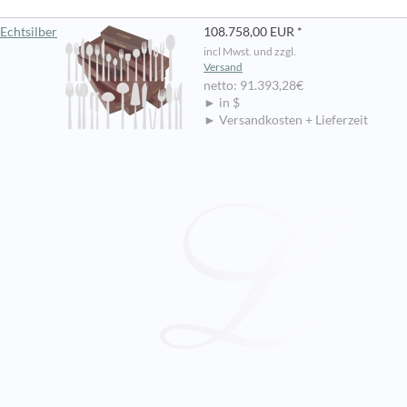
Echtsilber
108.758,00 EUR *
incl Mwst. und zzgl.
Versand
netto: 91.393,28€
► in $
► Versandkosten + Lieferzeit