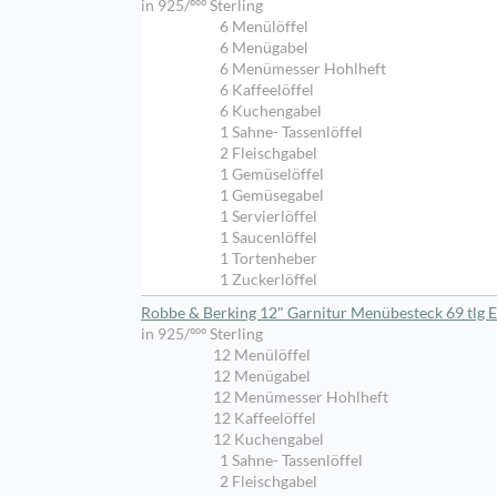
in 925/ººº Sterling
6 Menülöffel
6 Menügabel
6 Menümesser Hohlheft
6 Kaffeelöffel
6 Kuchengabel
1 Sahne- Tassenlöffel
2 Fleischgabel
1 Gemüselöffel
1 Gemüsegabel
1 Servierlöffel
1 Saucenlöffel
1 Tortenheber
1 Zuckerlöffel
Robbe & Berking 12" Garnitur Menübesteck 69 tlg E
in 925/ººº Sterling
12 Menülöffel
12 Menügabel
12 Menümesser Hohlheft
12 Kaffeelöffel
12 Kuchengabel
1 Sahne- Tassenlöffel
2 Fleischgabel