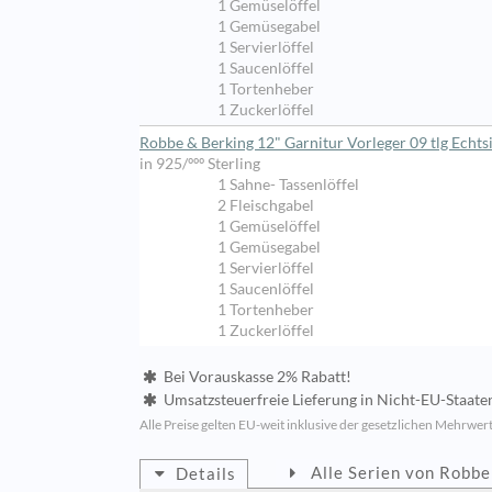
1 Gemüselöffel
1 Gemüsegabel
1 Servierlöffel
1 Saucenlöffel
1 Tortenheber
1 Zuckerlöffel
Robbe & Berking 12" Garnitur Vorleger 09 tlg Echts
in 925/ººº Sterling
1 Sahne- Tassenlöffel
2 Fleischgabel
1 Gemüselöffel
1 Gemüsegabel
1 Servierlöffel
1 Saucenlöffel
1 Tortenheber
1 Zuckerlöffel
Bei Vorauskasse 2% Rabatt!
Umsatzsteuerfreie Lieferung in Nicht-EU-Staate
Alle Preise gelten EU-weit inklusive der gesetzlichen Mehrwert
Alle Serien von Robbe
Details