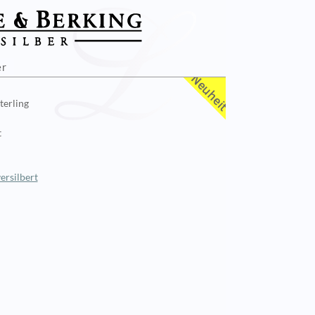
er
terling
t
ersilbert