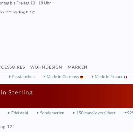
ntag bis Freitag 10 - 18 Uhr
925/°°° Sterling
12"
CCESSOIRES
WOHNDESIGN
MARKEN
k
Essstäbchen
Made in Germany
Made in France
in Sterling
Edelstahl
Sonderserien
150 massiv versilbert
925
ing 12"