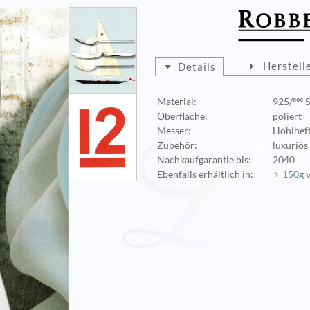
Herstell
Details
Material:
925/ººº S
Oberfläche:
poliert
Messer:
Hohlhef
Zubehör:
luxuriös
Nachkaufgarantie bis:
2040
Ebenfalls erhältlich in:
150g v