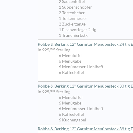
2 Saucenlöffel
1 Suppenschöpfer
2 Tortenheber
1 Tortenmesser
2 Zuckerzange
1 Fischvorleger 2 tlg
1 Tranchierbstk
Robbe & Berking 12" Garnitur Menübesteck 24 tlg E
in 925/ººº Sterling
6 Menülöffel
6 Menügabel
6 Menümesser Hohlheft
6 Kaffeelöffel
Robbe & Berking 12" Garnitur Menübesteck 30 tlg E
in 925/ººº Sterling
6 Menülöffel
6 Menügabel
6 Menümesser Hohlheft
6 Kaffeelöffel
6 Kuchengabel
Robbe & Berking 12" Garnitur Menübesteck 39 tlg E