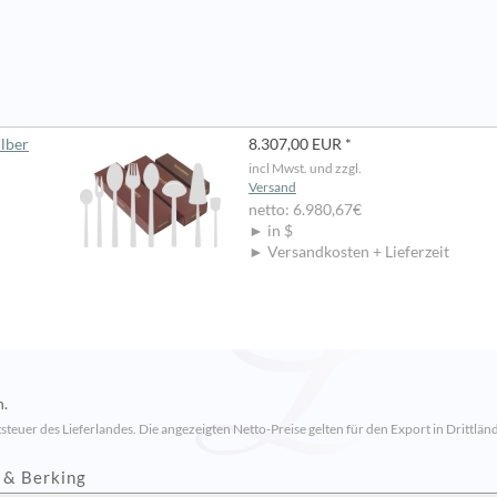
ilber
8.307,00 EUR *
incl Mwst. und zzgl.
Versand
netto: 6.980,67€
► in $
► Versandkosten + Lieferzeit
n.
steuer des Lieferlandes. Die angezeigten Netto-Preise gelten für den Export in Drittländ
 & Berking