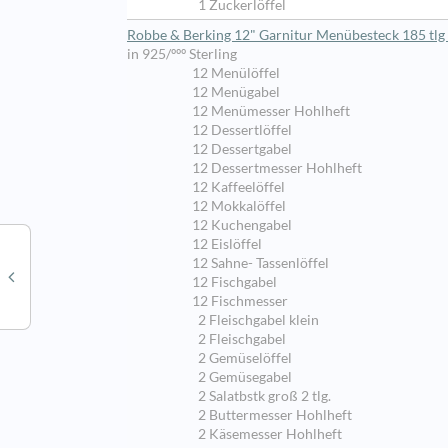
1 Zuckerlöffel
Robbe & Berking 12" Garnitur Menübesteck 185 tlg 
in 925/ººº Sterling
12 Menülöffel
12 Menügabel
12 Menümesser Hohlheft
12 Dessertlöffel
12 Dessertgabel
12 Dessertmesser Hohlheft
12 Kaffeelöffel
12 Mokkalöffel
12 Kuchengabel
12 Eislöffel
12 Sahne- Tassenlöffel
12 Fischgabel
12 Fischmesser
2 Fleischgabel klein
2 Fleischgabel
2 Gemüselöffel
2 Gemüsegabel
2 Salatbstk groß 2 tlg.
2 Buttermesser Hohlheft
2 Käsemesser Hohlheft