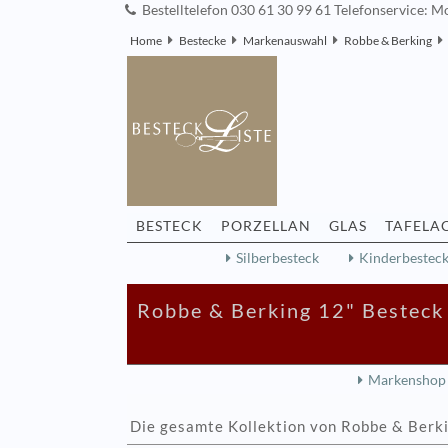
Bestelltelefon 030 61 30 99 61 Telefonservice: Mo
Home
Bestecke
Markenauswahl
Robbe & Berking
BESTECK
PORZELLAN
GLAS
TAFELA
Silberbesteck
Kinderbestec
Robbe & Berking 12" Besteck 
Markenshop
Die gesamte Kollektion von Robbe & Berk