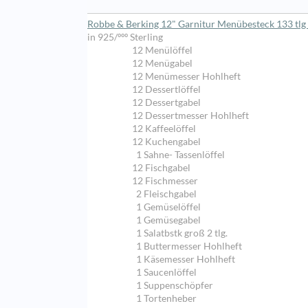
Robbe & Berking 12" Garnitur Menübesteck 133 tlg 
in 925/ººº Sterling
12 Menülöffel
12 Menügabel
12 Menümesser Hohlheft
12 Dessertlöffel
12 Dessertgabel
12 Dessertmesser Hohlheft
12 Kaffeelöffel
12 Kuchengabel
1 Sahne- Tassenlöffel
12 Fischgabel
12 Fischmesser
2 Fleischgabel
1 Gemüselöffel
1 Gemüsegabel
1 Salatbstk groß 2 tlg.
1 Buttermesser Hohlheft
1 Käsemesser Hohlheft
1 Saucenlöffel
1 Suppenschöpfer
1 Tortenheber