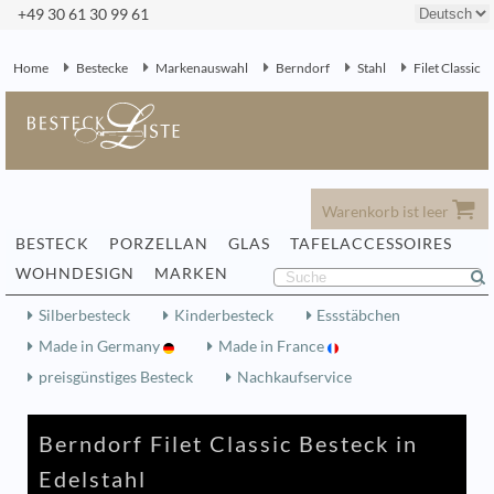
+49 30 61 30 99 61
Home
Bestecke
Markenauswahl
Berndorf
Stahl
Filet Classic
Warenkorb ist leer
BESTECK
PORZELLAN
GLAS
TAFELACCESSOIRES
WOHNDESIGN
MARKEN
Silberbesteck
Kinderbesteck
Essstäbchen
Made in Germany
Made in France
preisgünstiges Besteck
Nachkaufservice
Berndorf Filet Classic Besteck in
Edelstahl