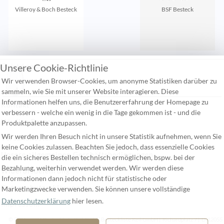
Villeroy & Boch Besteck
BSF Besteck
Unsere Cookie-Richtlinie
Zuletzt gesehen:
Wir verwenden Browser-Cookies, um anonyme Statistiken darüber zu
sammeln, wie Sie mit unserer Website interagieren. Diese
Informationen helfen uns, die Benutzererfahrung der Homepage zu
Kontakt
verbessern - welche ein wenig in die Tage gekommen ist - und die
Häufige Fragen
Produktpalette anzupassen.
Wir werden Ihren Besuch nicht in unsere Statistik aufnehmen, wenn Sie
Versandkosten
keine Cookies zulassen. Beachten Sie jedoch, dass essenzielle Cookies
Unsere allgemeinen Geschäftsbedingungen
die ein sicheres Bestellen technisch ermöglichen, bspw. bei der
Bezahlung, weiterhin verwendet werden. Wir werden diese
Widerufsbelehrung
Informationen dann jedoch nicht für statistische oder
Datenschutzerklärung
Marketingzwecke verwenden. Sie können unsere vollständige
Datenschutzerklärung
hier lesen.
Impressum
© 2006 - 2026 Besteckliste Keil GmbH Besteckliste Keil GmbH | Richardplatz 7 | D-12055