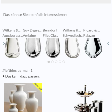
Das könnte Sie ebenfalls interessieren:
Wilkens &...
Guy Degre...
Berndorf
Wilkens &...
Picard & ...
G
Augsburger...
Verlaine
Filet Cla...
Schwedisch...
Palazzo
L
//leftbloc bg_main1
Das kann dazu passen: