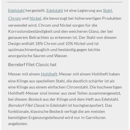
Edelstahl
hergestellt.
Edelstahl
ist eine Legierung aus
Stahl
,
Chrom
und
Nickel
, die bevorzugt bei höherwertigen Produkten
verwendet wird. Chrom und Nickel sorgen für die
Korrosionsbeständigkeit und den weicheren Glanz, der bei
genauerem Betrachten zu erkennen ist. Der Stahl von diesem
Design enthält 18% Chrom und 10% Nickel und ist
spülmaschinentauglich und beständig gegen leichte
anorganische Säuren und Wasser.
Berndorf Filet Classic hat
Messer mit einem
Hohlheft
. Messer mit einem Hohlheft haben
eine Klinge aus speziellem Stahl, die deutlich schärfer ist als
eine Klinge aus einem einfachen Chromstahl. Die hochwertigen
Hohlheft-Messer sind immer aus zwei Teilen zusammengesetzt,
bei diesem
Besteck
aus der Klinge und dem Heft aus Edelstahl.
Berndorf Filet Classic
in Edelstahl ist hochglanzpoliert. Das
funktionale, klassische Besteck verfügt die am meisten
benötigten Ergänzungsteileund wird nur in Garnituren
angeboten.