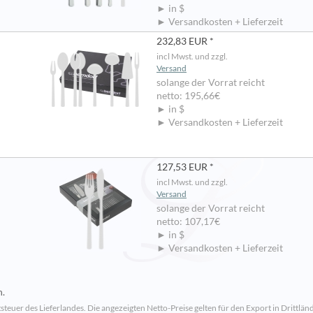
► in $
► Versandkosten + Lieferzeit
232,83 EUR *
incl Mwst. und zzgl.
Versand
solange der Vorrat reicht
netto: 195,66€
► in $
► Versandkosten + Lieferzeit
127,53 EUR *
incl Mwst. und zzgl.
Versand
solange der Vorrat reicht
netto: 107,17€
► in $
► Versandkosten + Lieferzeit
n.
steuer des Lieferlandes. Die angezeigten Netto-Preise gelten für den Export in Drittländ