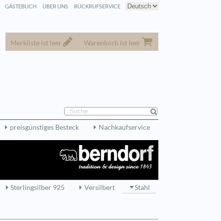
GÄSTEBUCH
ÜBER UNS
RÜCKRUFSERVICE
Merkliste ist leer
Warenkorb ist leer
preisgünstiges Besteck
Nachkaufservice
Sterlingsilber 925
Versilbert
Stahl