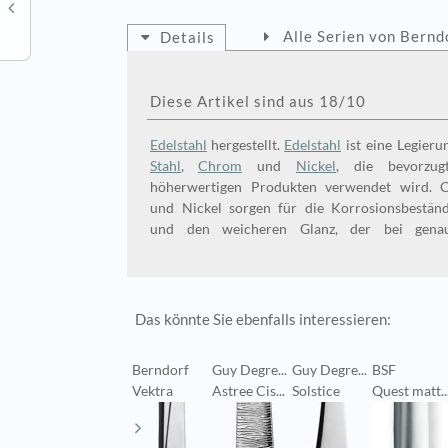
Alle Serien von Bernd
Details
Diese Artikel sind aus 18/10
Edelstahl
hergestellt.
Edelstahl
ist eine Legieru
Stahl
,
Chrom
und
Nickel
, die bevorzug
höherwertigen Produkten verwendet wird. 
und Nickel sorgen für die Korrosionsbeständigkeit
und den weicheren Glanz, der bei gena
Das könnte Sie ebenfalls interessieren:
Berndorf
Guy Degre...
Guy Degre...
BSF
Vektra
Astree Cis...
Solstice
Quest matt..