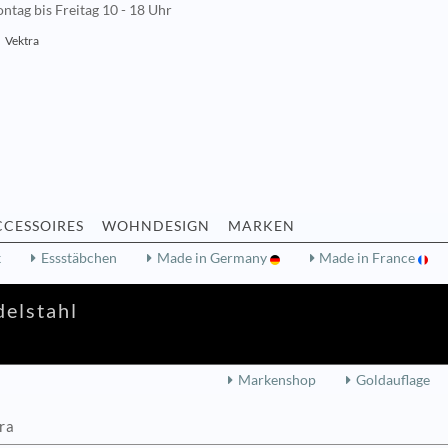
ntag bis Freitag 10 - 18 Uhr
Vektra
CCESSOIRES
WOHNDESIGN
MARKEN
k
Essstäbchen
Made in Germany
Made in France
delstahl
Markenshop
Goldauflage
ra