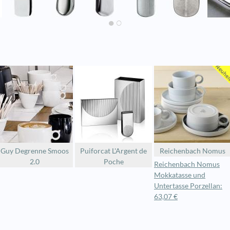
Guy Degrenne Smoos
Puiforcat L'Argent de
Reichenbach Nomus
2.0
Poche
Reichenbach Nomus
Mokkatasse und
Untertasse Porzellan:
63,07 €