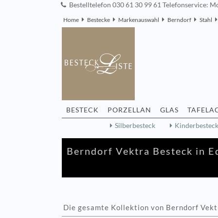
Bestelltelefon 030 61 30 99 61 Telefonservice: Mo
Home
Bestecke
Markenauswahl
Berndorf
Stahl
BESTECK
PORZELLAN
GLAS
TAFELA
Silberbesteck
Kinderbestec
Berndorf Vektra Besteck in E
Die gesamte Kollektion von Berndorf Vekt