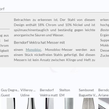
orf
Betrachten zu erkennen ist. Der Stahl von diesem
erke
Design enthält 18% Chrom und 10% Nickel und ist
hochg
spülmaschinentauglich und beständig gegen leichte
Beste
anorganische Säuren und Wasser.
Erg
ng aus
Supp
t bei
Berndorf Vektra hat Messer mit
Mokk
Chrom
einem
Monobloc
. Monobloc-Messer werden aus
Dess
einem Stück nickelfreien Stahls gefertigt. Bei diesen
Zucke
uerem
Messern ist kein Ansatz zwischen Klinge und Heft zu
Guy Degre...
Villeroy ...
Berndorf
Stelton
Sambonet
Berndo
.
Guest
Udine
Vektra matt
EM
Baguette V...
Ariane