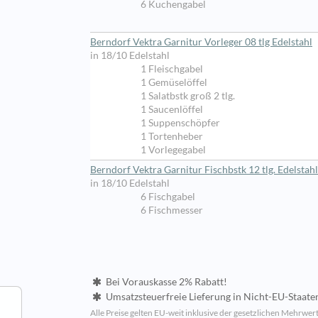
6 Kuchengabel
Berndorf Vektra Garnitur Vorleger 08 tlg Edelstahl
in 18/10 Edelstahl
1 Fleischgabel
1 Gemüselöffel
1 Salatbstk groß 2 tlg.
1 Saucenlöffel
1 Suppenschöpfer
1 Tortenheber
1 Vorlegegabel
Berndorf Vektra Garnitur Fischbstk 12 tlg. Edelstahl
in 18/10 Edelstahl
6 Fischgabel
6 Fischmesser
Bei Vorauskasse 2% Rabatt!
Umsatzsteuerfreie Lieferung in Nicht-EU-Staate
Alle Preise gelten EU-weit inklusive der gesetzlichen Mehrwert