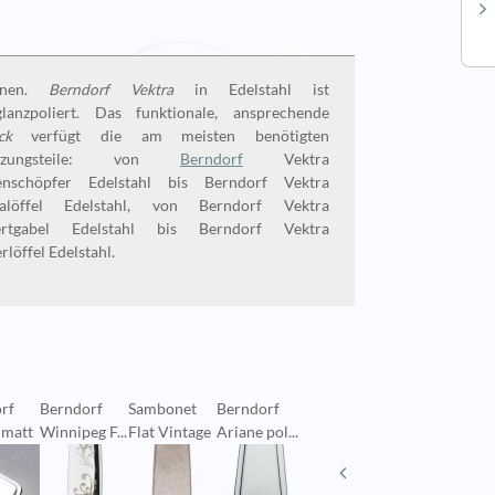
nnen.
Berndorf Vektra
in Edelstahl ist
lanzpoliert. Das funktionale, ansprechende
ck
verfügt die am meisten benötigten
änzungsteile: von
Berndorf
Vektra
enschöpfer Edelstahl bis Berndorf Vektra
alöffel Edelstahl, von Berndorf Vektra
ertgabel Edelstahl bis Berndorf Vektra
rlöffel Edelstahl.
rf
Berndorf
Sambonet
Berndorf
Berndorf
Sambon
 matt
Winnipeg F...
Flat Vintage
Ariane pol...
Winnipeg
Gio Ponti