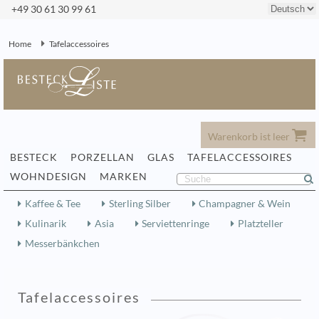
+49 30 61 30 99 61
Home
Tafelaccessoires
Warenkorb ist leer
BESTECK
PORZELLAN
GLAS
TAFELACCESSOIRES
WOHNDESIGN
MARKEN
Kaffee & Tee
Sterling Silber
Champagner & Wein
Kulinarik
Asia
Serviettenringe
Platzteller
Messerbänkchen
Tafelaccessoires