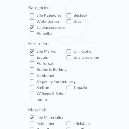
Kategorien:
alle Kategorien
Besteck
Wohndesign
Glas
Tafelaccessoires
Porzellan
Hersteller:
alle Marken
Christofle
Ercuis
Guy Degrenne
Puiforcat
Robbe & Berking
Sambonet
Sieger by Fürstenberg
Stelton
Topázio
Wilkens & Söhne
mono
Material:
alle Materialien
Echtsilber
Edelstahl