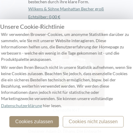
bestechen durch ihre klare Form.
Wilkens & Söhne Manhattan Becher groß
Echtsilber: 0,00 €
Unsere Cookie-Richtlinie
Wir verwenden Browser-Cookies, um anonyme Statistiken darüber zu
sammeln, wie Sie mit unserer Website interagieren. Diese
Informationen helfen uns, die Benutzererfahrung der Homepage zu
verbessern - welche ein wenig in die Tage gekommen ist - und die
Produktpalette anzupassen.
Wir werden Ihren Besuch nicht in unsere Statistik aufnehmen, wenn Sie
keine Cookies zulassen. Beachten Sie jedoch, dass essenzielle Cookies
die ein sicheres Bestellen technisch ermöglichen, bspw. bei der
Bezahlung, weiterhin verwendet werden. Wir werden diese
Informationen dann jedoch nicht für statistische oder
Marketingzwecke verwenden. Sie können unsere vollständige
Datenschutzerklärung
hier lesen.
Christofle K+T
K+T steht für die Anfangsbuchstaben von
Cookies zulassen
Cookies nicht zulassen
Sternekoch Thomas Keller und Interior-
Designer Adam D. Tihany. Die Entwürfe