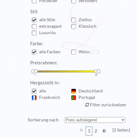
Porzellan
versilbert
Stil:
alle Stile
Zeitlos
extravagant
Klassisch
Luxuriös
Farbe:
alle Farben
Weiss
Preisrahmen:
Hergestellt in :
alle
Deutschland
Frankreich
Portugal
Filter zurücksetzen
Sortierung nach:
[2 Seiten]
1
2