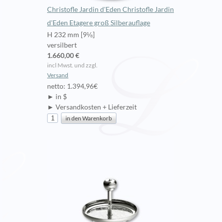
Christofle Jardin d'Eden Christofle Jardin
d'Eden Etagere groß Silberauflage
H 232 mm [9⅛]
versilbert
1.660,00 €
incl Mwst. und zzgl.
Versand
netto: 1.394,96€
► in $
► Versandkosten + Lieferzeit