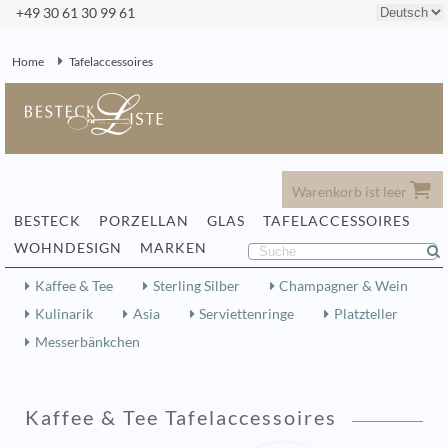
+49 30 61 30 99 61
Home
Tafelaccessoires
Warenkorb ist leer
BESTECK
PORZELLAN
GLAS
TAFELACCESSOIRES
WOHNDESIGN
MARKEN
Kaffee & Tee
Sterling Silber
Champagner & Wein
Kulinarik
Asia
Serviettenringe
Platzteller
Messerbänkchen
Kaffee & Tee Tafelaccessoires