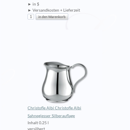
► in $
► Versandkosten + Lieferzeit
Christofle Albi Christofle Albi
Sahnegiesser Silberauflage
Inhalt 0.25 l
versilbert