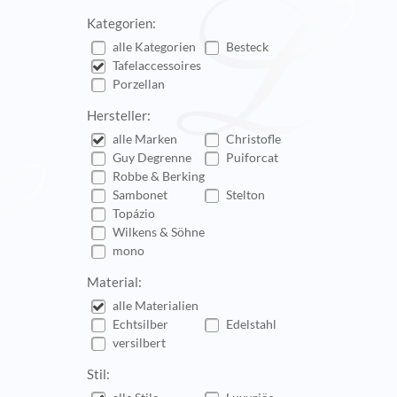
Kategorien:
alle Kategorien
Besteck
Tafelaccessoires
Porzellan
Hersteller:
alle Marken
Christofle
Guy Degrenne
Puiforcat
Robbe & Berking
Sambonet
Stelton
Topázio
Wilkens & Söhne
mono
Material:
alle Materialien
Echtsilber
Edelstahl
versilbert
Stil: