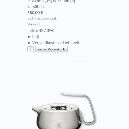
H 90 mm [3½] Ø 77 mm [3]
versilbert
580,00 €
incl Mwst. und zzgl.
Versand
netto: 487,39€
► in $
► Versandkosten + Lieferzeit