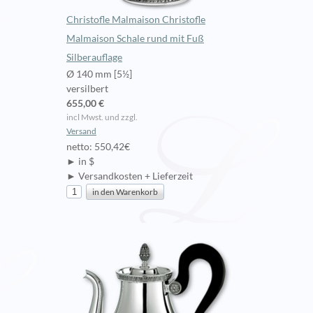
Christofle Malmaison Christofle
Malmaison Schale rund mit Fuß
Silberauflage
Ø 140 mm [5½]
versilbert
655,00 €
incl Mwst. und zzgl.
Versand
netto: 550,42€
► in $
► Versandkosten + Lieferzeit