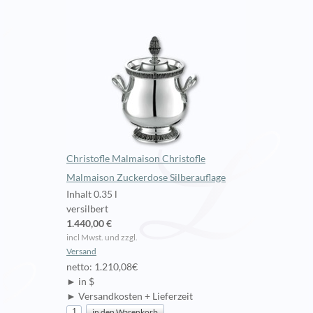
Christofle Malmaison Christofle
Malmaison Zuckerdose Silberauflage
Inhalt 0.35 l
versilbert
1.440,00 €
incl Mwst. und zzgl.
Versand
netto: 1.210,08€
► in $
► Versandkosten + Lieferzeit