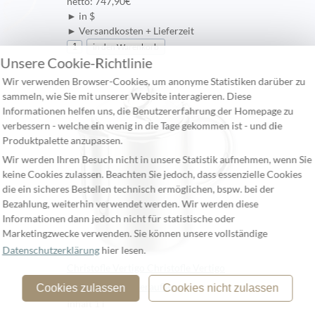
netto: 747,90€
► in $
► Versandkosten + Lieferzeit
Unsere Cookie-Richtlinie
Wir verwenden Browser-Cookies, um anonyme Statistiken darüber zu
sammeln, wie Sie mit unserer Website interagieren. Diese
Informationen helfen uns, die Benutzererfahrung der Homepage zu
verbessern - welche ein wenig in die Tage gekommen ist - und die
Produktpalette anzupassen.
Wir werden Ihren Besuch nicht in unsere Statistik aufnehmen, wenn Sie
keine Cookies zulassen. Beachten Sie jedoch, dass essenzielle Cookies
die ein sicheres Bestellen technisch ermöglichen, bspw. bei der
Bezahlung, weiterhin verwendet werden. Wir werden diese
Informationen dann jedoch nicht für statistische oder
Marketingzwecke verwenden. Sie können unsere vollständige
Datenschutzerklärung
hier lesen.
Christofle Vertigo Christofle Vertigo
Kaffeekanne Silberauflage
Cookies zulassen
Cookies nicht zulassen
Inhalt 1 l