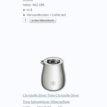
netto: 462,18€
► in $
► Versandkosten + Lieferzeit
Christofle Silver Time Christofle Silver
Time Sahnegiesser Silberauflage