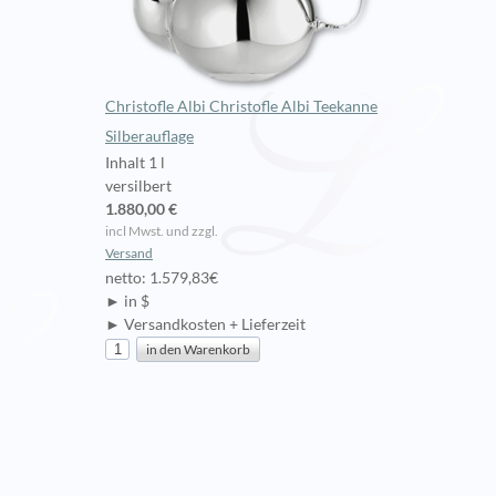
Christofle Albi Christofle Albi Teekanne
Silberauflage
Inhalt 1 l
versilbert
1.880,00 €
incl Mwst. und zzgl.
Versand
netto: 1.579,83€
► in $
► Versandkosten + Lieferzeit