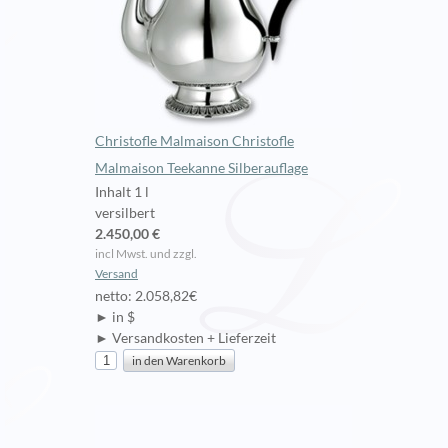
Christofle Malmaison Christofle
Malmaison Teekanne Silberauflage
Inhalt 1 l
versilbert
2.450,00 €
incl Mwst. und zzgl.
Versand
netto: 2.058,82€
► in $
► Versandkosten + Lieferzeit