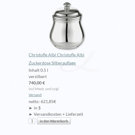
Christofle Albi Christofle Albi
Zuckerdose Silberauflage
Inhalt 0.5 l
versilbert
740,00 €
incl Mwst. und zzgl.
Versand
netto: 621,85€
► in $
► Versandkosten + Lieferzeit