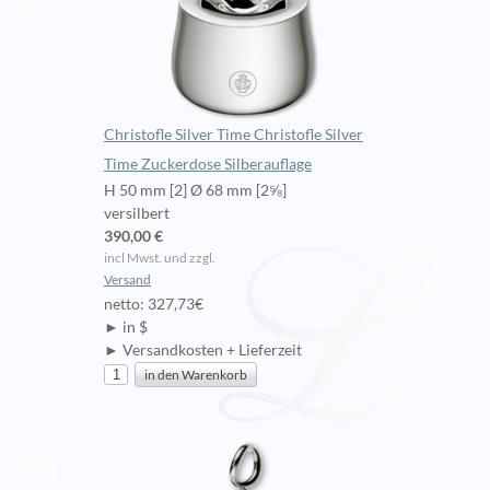
Christofle Silver Time Christofle Silver
Time Zuckerdose Silberauflage
H 50 mm [2] Ø 68 mm [2⅝]
versilbert
390,00 €
incl Mwst. und zzgl.
Versand
netto: 327,73€
► in $
► Versandkosten + Lieferzeit