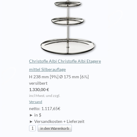
Christofle Albi Christofle Albi Etagere
mittel Silberauflage
H 238 mm [9⅜] Ø 175 mm [6⅞]
versilbert
1.330,00 €
incl Mwst. und zzgl.
Versand
netto: 1.117,65€
► in $
► Versandkosten + Lieferzeit