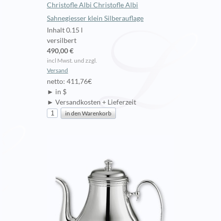
Christofle Albi Christofle Albi
Sahnegiesser klein Silberauflage
Inhalt 0.15 l
versilbert
490,00 €
incl Mwst. und zzgl.
Versand
netto: 411,76€
► in $
► Versandkosten + Lieferzeit