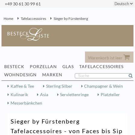
+49 30 61 30 99 61
Home
Tafelaccessoires
Sieger by Fürstenberg
Warenkorb ist leer
BESTECK
PORZELLAN
GLAS
TAFELACCESSOIRES
WOHNDESIGN
MARKEN
Kaffee & Tee
Sterling Silber
Champagner & Wein
Kulinarik
Asia
Serviettenringe
Platzteller
Messerbänkchen
Sieger by Fürstenberg
Tafelaccessoires - von Faces bis Sip