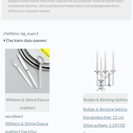
es gibt einfach keine Maschine, welche die Qualität der Hand ersetzen kann.
Gewidmet all jenen, die hauchdünne Materialien und außergewöhnliche
Dekore zu schätzen wissen.
//leftbloc bg_main1
Das kann dazu passen:
Wilkens & Söhne Epoca
Robbe & Berking Sphinx
mattiert
Robbe & Berking Sphinx
versilbert
Kerzenleuchter 12 cm
Wilkens & Söhne Epoca
Silberauflage: 1.293,00
mattiert Garnitur