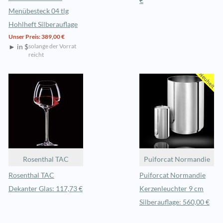
€
Menübesteck 04 tlg
Hohlheft Silberauflage
Unser Preis: 389,00 €
solange der Vorrat
► in $
reicht
Rosenthal TAC
Puiforcat Normandie
Rosenthal TAC
Puiforcat Normandie
Dekanter Glas: 117,73 €
Kerzenleuchter 9 cm
Silberauflage: 560,00 €