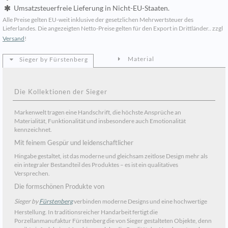
Umsatzsteuerfreie Lieferung in Nicht-EU-Staaten.
Alle Preise gelten EU-weit inklusive der gesetzlichen Mehrwertsteuer des
Lieferlandes. Die angezeigten Netto-Preise gelten für den Export in Drittländer.. zzgl
Versand
!
Material
Sieger by Fürstenberg
Die Kollektionen der Sieger
Markenwelt tragen eine Handschrift, die höchste Ansprüche an
Materialität, Funktionalität und insbesondere auch Emotionalität
kennzeichnet.
Mit feinem Gespür und leidenschaftlicher
Hingabe gestaltet, ist das moderne und gleichsam zeitlose Design mehr als
ein integraler Bestandteil des Produktes – es ist ein qualitatives
Versprechen.
Die formschönen Produkte von
Sieger by
Fürstenberg
verbinden moderne Designs und eine hochwertige
Herstellung. In traditionsreicher Handarbeit fertigt die
Porzellanmanufaktur Fürstenberg die von Sieger gestalteten Objekte, denn