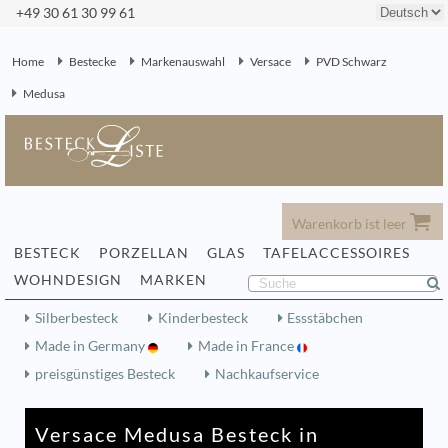
+49 30 61 30 99 61
Home
Bestecke
Markenauswahl
Versace
PVD Schwarz
Medusa
Warenkorb ist leer
BESTECK
PORZELLAN
GLAS
TAFELACCESSOIRES
WOHNDESIGN
MARKEN
Silberbesteck
Kinderbesteck
Essstäbchen
Made in Germany
Made in France
preisgünstiges Besteck
Nachkaufservice
Versace Medusa Besteck in