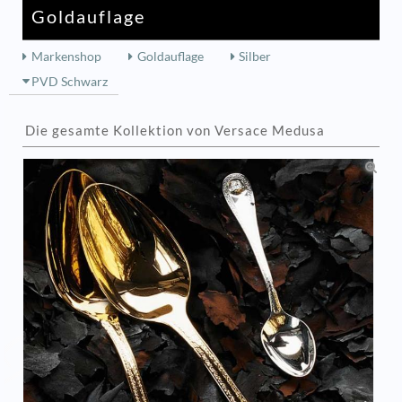
Goldauflage
Markenshop
Goldauflage
Silber
PVD Schwarz
Die gesamte Kollektion von Versace Medusa