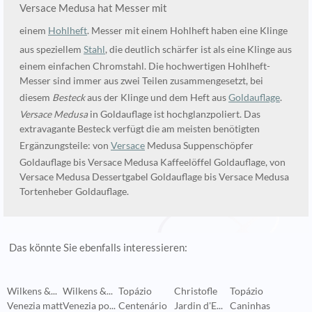
Versace Medusa hat Messer mit
einem
Hohlheft
. Messer mit einem Hohlheft haben eine Klinge
aus speziellem
Stahl
, die deutlich schärfer ist als eine Klinge aus
einem einfachen Chromstahl. Die hochwertigen Hohlheft-
Messer sind immer aus zwei Teilen zusammengesetzt, bei
diesem
Besteck
aus der Klinge und dem Heft aus
Goldauflage
.
Versace Medusa
in Goldauflage ist hochglanzpoliert. Das
extravagante Besteck verfügt die am meisten benötigten
Ergänzungsteile: von
Versace
Medusa Suppenschöpfer
Goldauflage bis Versace Medusa Kaffeelöffel Goldauflage, von
Versace Medusa Dessertgabel Goldauflage bis Versace Medusa
Tortenheber Goldauflage.
Das könnte Sie ebenfalls interessieren:
Wilkens &...
Wilkens &...
Topázio
Christofle
Topázio
T
Venezia matt
Venezia po...
Centenário
Jardin d'E...
Caninhas
L