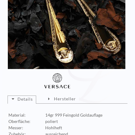
Hersteller
Details
Material:
14gr 999 Feingold Goldauflage
Oberfläche:
poliert
Messer:
Hohlheft
Zubehör:
ausreichend