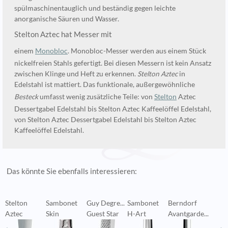
spülmaschinentauglich und beständig gegen leichte
anorganische Säuren und Wasser.
Stelton Aztec hat Messer mit
einem
Monobloc
. Monobloc-Messer werden aus einem Stück
nickelfreien Stahls gefertigt. Bei diesen Messern ist kein Ansatz
zwischen Klinge und Heft zu erkennen.
Stelton Aztec
in
Edelstahl ist mattiert. Das funktionale, außergewöhnliche
Besteck
umfasst wenig zusätzliche Teile: von
Stelton
Aztec
Dessertgabel Edelstahl bis Stelton Aztec Kaffeelöffel Edelstahl,
von Stelton Aztec Dessertgabel Edelstahl bis Stelton Aztec
Kaffeelöffel Edelstahl.
Das könnte Sie ebenfalls interessieren:
Stelton
Sambonet
Guy Degre...
Sambonet
Berndorf
S
Aztec
Skin
Guest Star
H-Art
Avantgarde...
L