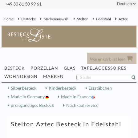
+49 30 61 30 99 61
Home
Bestecke
Markenauswahl
Stelton
Edelstahl
Aztec
Warenkorb ist leer
BESTECK
PORZELLAN
GLAS
TAFELACCESSOIRES
WOHNDESIGN
MARKEN
Silberbesteck
Kinderbesteck
Essstäbchen
Made in Germany
Made in France
preisgünstiges Besteck
Nachkaufservice
Stelton Aztec Besteck in Edelstahl