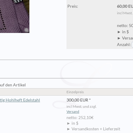
Preis:
60,00 E
incl Mwst.
netto: 5
► in $
► Versan
Anzahl:
auf den Artikel
Einzelpreis
lg Hohlheft Edelstahl
300,00 EUR *
incl Mwst. und zzgl.
Versand
netto: 252,10€
► in $
► Versandkosten + Lieferzeit