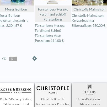
Moser Bonbon
Fürstenberg Herzog
Christofle Malmaison
Ferdinand Schloß
oser Bonbon
Christofle Malmaison
Fürstenberg
ekanter alexandrit
Kerzenleuchter
las: 2.304,57 €
Fürstenberg Herzog
Silberauflage: 950,00 €
Ferdinand Schloß
Fürstenberg Vase
Porzellan: 114,00 €
Robbe & Berking Besteck,
Christofle Besteck,
Ercuis Besteck und
Tafelaccessoires und
Tafelaccessoires, Porzellan,
Tafelaccessoires