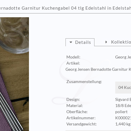
nadotte Garnitur Kuchengabel 04 tlg Edelstahl in Edelsta
Kollekti
Details
Modell:
Georg Je
Artikel:
Georg Jensen Bernadotte Garnitur K
Zusammenstellung:
04 Kuc
Design:
Sigvard 
Material:
18/8 Ede
Oberfläche:
poliert
Artikelnummer:
K000021
Versandgewicht:
1,440 kg