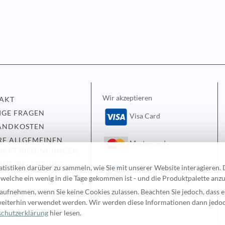
Wir akzeptieren
AKT
IGE FRAGEN
Visa Card
ANDKOSTEN
RE ALLGEMEINEN
Mastercard
HÄFTSBEDINGUNGEN
RUFSBELEHRUNG
tiken darüber zu sammeln, wie Sie mit unserer Website interagieren. D
American Express
NSCHUTZERKLÄRUNG
elche ein wenig in die Tage gekommen ist - und die Produktpalette anz
ESSUM
aufnehmen, wenn Sie keine Cookies zulassen. Beachten Sie jedoch, dass es
JCB
weiterhin verwendet werden. Wir werden diese Informationen dann jedoc
chutzerklärung
hier lesen.