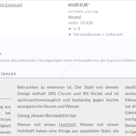
lg Edelstahl
60,00 EUR *
incl Mwst. und zzgl.
Versand
netto: 50,42€
► in $
► Versandkosten + Lieferzeit
n.
steuer des Lieferlandes. Die angezeigten Netto-Preise gelten für den Export in Drittländ
 Jensen
Betrachten zu erkennen ist. Der Stahl von diesem
deutl
Design enthält 18% Chrom und 8% Nickel und ist
einfa
spülmaschinentauglich und beständig gegen leichte
Messe
anorganische Säuren und Wasser.
bei d
ng aus
Edels
t bei
Georg Jensen Bernadotte hat
hochg
Chrom
Messer mit einem
Hohlheft
. Messer mit einem
Beste
Hohlheft haben eine Klinge aus speziellem Stahl, die
in Ga
uerem