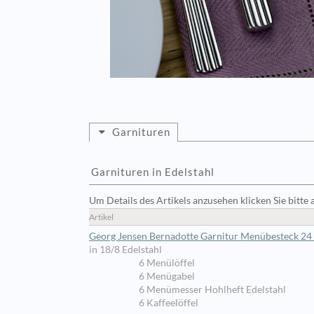
Garnituren
Garnituren in Edelstahl
Um Details des Artikels anzusehen klicken Sie bitte 
Artikel
Georg Jensen Bernadotte Garnitur Menübesteck 24 t
in 18/8 Edelstahl
6 Menülöffel
6 Menügabel
6 Menümesser Hohlheft Edelstahl
6 Kaffeelöffel