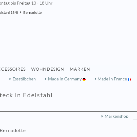
ntag bis Freitag 10 - 18 Uhr
elstahl 18/8
Bernadotte
CCESSOIRES
WOHNDESIGN
MARKEN
k
Essstäbchen
Made in Germany
Made in France
eck in Edelstahl
Markenshop
 Bernadotte