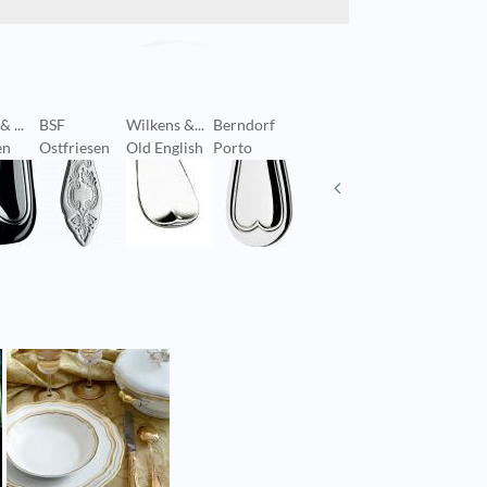
 ...
BSF
Wilkens &...
Berndorf
Sambonet
Sambon
en
Ostfriesen
Old English
Porto
Decó
Baguett