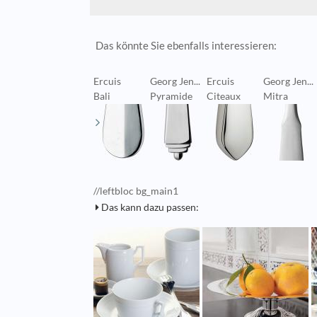
Das könnte Sie ebenfalls interessieren:
Ercuis
Georg Jen...
Ercuis
Georg Jen...
Bali
Pyramide
Citeaux
Mitra
//leftbloc bg_main1
Das kann dazu passen: