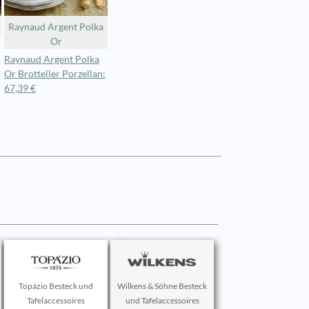
Raynaud Argent Polka
Or
Raynaud Argent Polka
Or Brotteller Porzellan:
67,39 €
Topázio Besteck und
Wilkens & Söhne Besteck
Tafelaccessoires
und Tafelaccessoires