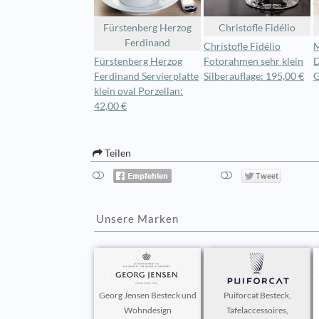
Fürstenberg Herzog
Christofle Fidélio
Ferdinand
Christofle Fidélio
M
Fürstenberg Herzog
Fotorahmen sehr klein
D
Ferdinand Servierplatte
Silberauflage: 195,00 €
G
klein oval Porzellan:
42,00 €
Teilen
Unsere Marken
Georg Jensen Besteck und
Puiforcat Besteck,
Wohndesign
Tafelaccessoires,