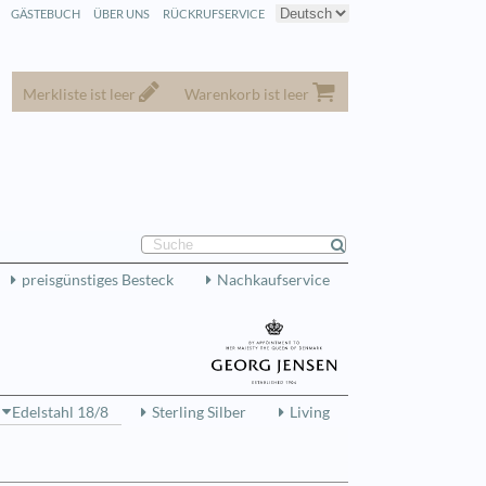
GÄSTEBUCH
ÜBER UNS
RÜCKRUFSERVICE
Merkliste ist leer
Warenkorb ist leer
preisgünstiges Besteck
Nachkaufservice
Edelstahl 18/8
Sterling Silber
Living