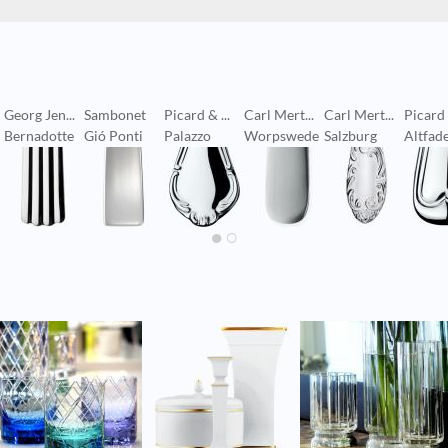
Georg Jen...
Sambonet
Picard & ...
Carl Mert...
Carl Mert...
Picard &
Bernadotte
Gió Ponti
Palazzo
Worpswede
Salzburg
Altfad