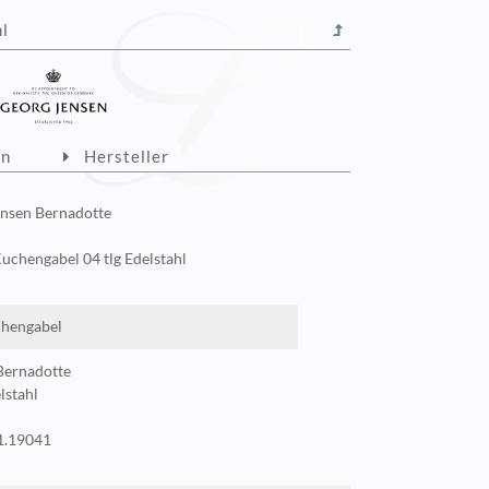
hl
on
Hersteller
nsen Bernadotte
uchengabel 04 tlg Edelstahl
hengabel
Bernadotte
lstahl
.19041