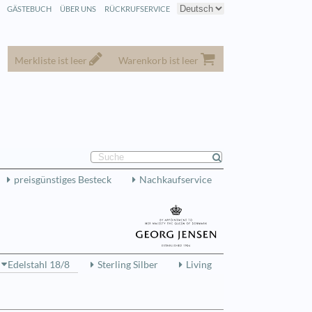
GÄSTEBUCH
ÜBER UNS
RÜCKRUFSERVICE
Merkliste ist leer
Warenkorb ist leer
preisgünstiges Besteck
Nachkaufservice
Edelstahl 18/8
Sterling Silber
Living