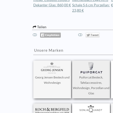
Dekanter Glas: 860,00 €
Schale S 6 cm Porzellan:
€
23,80 €
Teilen
Unsere Marken
Georg Jensen Besteck und
Puiforcat Besteck,
Wohndesign
Tafelaccessoires,
Wohndesign, Porzellan und
Glas