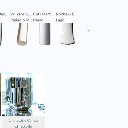
en...
Wilkens &...
Carl Mert...
Robbe & B...
Berndorf
Robbe & 
Palladio M...
Mano
Lago
Perspectives
Scandia
Christofle Oh de
Christofle