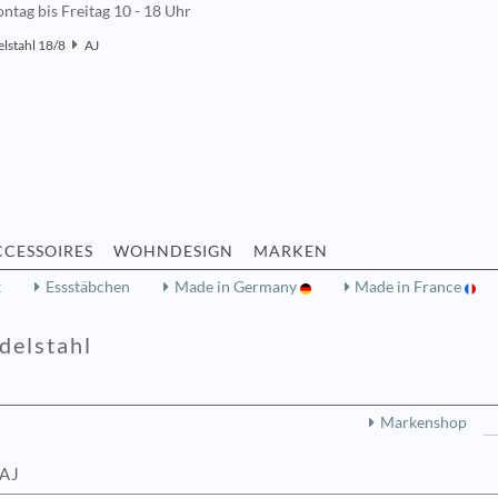
ntag bis Freitag 10 - 18 Uhr
elstahl 18/8
AJ
CCESSOIRES
WOHNDESIGN
MARKEN
k
Essstäbchen
Made in Germany
Made in France
delstahl
Markenshop
 AJ