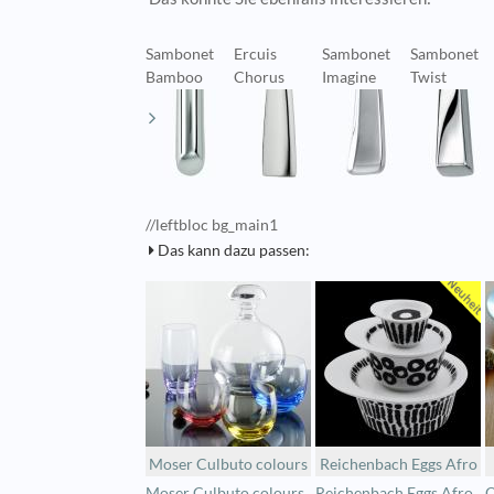
Sambonet
Ercuis
Sambonet
Sambonet
Bamboo
Chorus
Imagine
Twist
//leftbloc bg_main1
Das kann dazu passen:
Moser Culbuto colours
Reichenbach Eggs Afro
Moser Culbuto colours
Reichenbach Eggs Afro
O