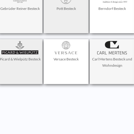
Gebrüder Reiner Besteck
Pott Besteck
Berndorf Besteck
Picard & Wielpütz Besteck
Versace Besteck
Carl Mertens Besteck und
Wohndesign