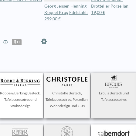
Georg Jensen Henning
Brotteller Porzellan:
Koppel Krug Edelstahl:
19,00 €
299,00 €
Robbe & Berking Besteck,
Christofle Besteck,
Ercuis Besteck und
Tafelaccessoires und
Tafelaccessoires, Porzellan,
Tafelaccessoires
Wohndesign
Wohndesign und Glas