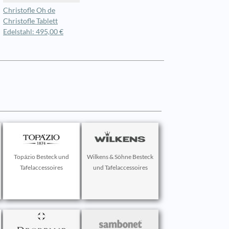
Christofle Oh de
Christofle Tablett
Edelstahl: 495,00 €
Topázio Besteck und
Wilkens & Söhne Besteck
Tafelaccessoires
und Tafelaccessoires