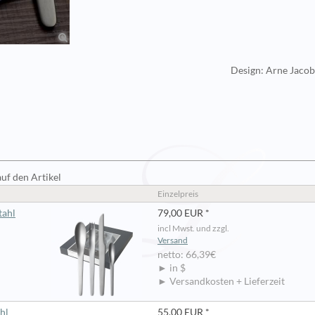
Design: Arne Jaco
auf den Artikel
Einzelpreis
tahl
79,00 EUR *
incl Mwst. und zzgl.
Versand
netto: 66,39€
► in $
► Versandkosten + Lieferzeit
hl
55,00 EUR *