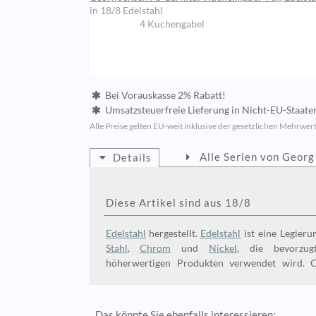
in 18/8 Edelstahl
4 Kuchengabel
Bei Vorauskasse 2% Rabatt!
Umsatzsteuerfreie Lieferung in Nicht-EU-Staate
Alle Preise gelten EU-weit inklusive der gesetzlichen Mehrwert
Alle Serien von Georg
Details
Diese Artikel sind aus 18/8
Edelstahl
hergestellt.
Edelstahl
ist eine Legieru
Stahl
,
Chrom
und
Nickel
, die bevorzug
spülmaschinentauglich und beständig g
höherwertigen Produkten verwendet wird. 
Das könnte Sie ebenfalls interessieren: