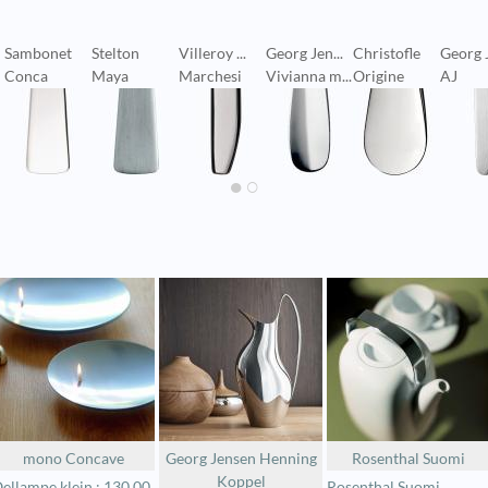
Sambonet
Stelton
Villeroy ...
Georg Jen...
Christofle
Georg J
Conca
Maya
Marchesi
Vivianna m...
Origine
AJ
mono Concave
Georg Jensen Henning
Rosenthal Suomi
Koppel
ellampe klein : 130,00
Rosenthal Suomi