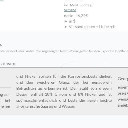
incl Mwst. und zzgl.
Versand
netto: 46,22€
► in $
► Versandkosten + Lieferzeit
n.
steuer des Lieferlandes. Die angezeigten Netto-Preise gelten für den Export in Drittländ
 Jensen
und Nickel sorgen für die Korrosionsbeständigkeit
und den weicheren Glanz, der bei genauerem
einem
Betrachten zu erkennen ist. Der Stahl von diesem
prei
Design enthält 18% Chrom und 8% Nickel und ist
ng aus
wenig
t bei
egen leichte
angeb
anorganische Säuren und Wasser.
Chrom