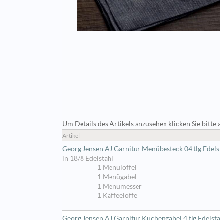
Um Details des Artikels anzusehen klicken Sie bitte 
Artikel
Georg Jensen AJ Garnitur Menübesteck 04 tlg Edels
in 18/8 Edelstahl
1 Menülöffel
1 Menügabel
1 Menümesser
1 Kaffeelöffel
Georg Jensen AJ Garnitur Kuchengabel 4 tlg Edelsta