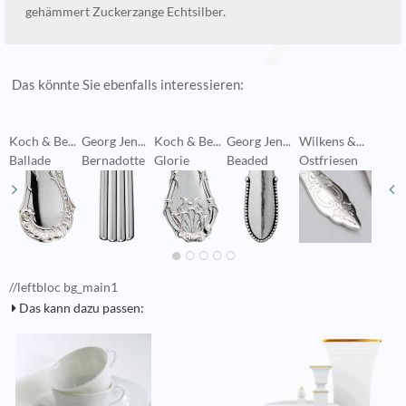
gehämmert Zuckerzange Echtsilber.
Das könnte Sie ebenfalls interessieren:
Koch & Be...
Georg Jen...
Koch & Be...
Georg Jen...
Wilkens &...
E
Ballade
Bernadotte
Glorie
Beaded
Ostfriesen
T
//leftbloc bg_main1
Das kann dazu passen: