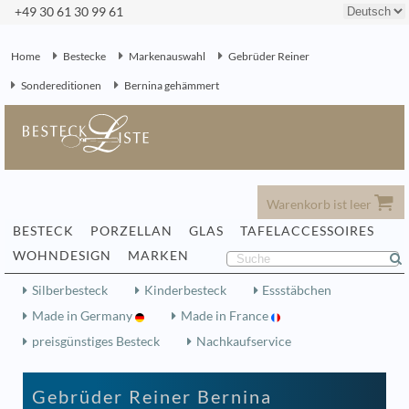
+49 30 61 30 99 61
Home
Bestecke
Markenauswahl
Gebrüder Reiner
Sondereditionen
Bernina gehämmert
Warenkorb ist leer
BESTECK
PORZELLAN
GLAS
TAFELACCESSOIRES
WOHNDESIGN
MARKEN
Silberbesteck
Kinderbesteck
Essstäbchen
Made in Germany
Made in France
preisgünstiges Besteck
Nachkaufservice
Gebrüder Reiner Bernina