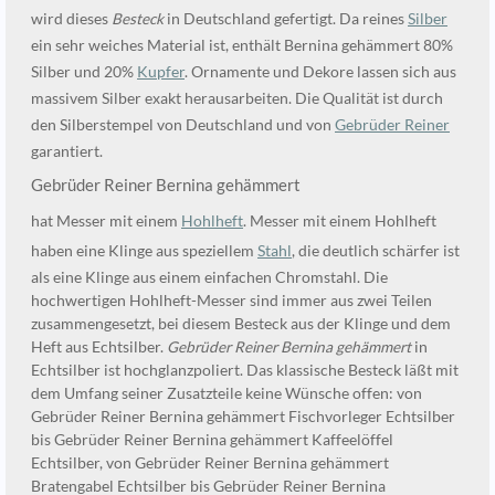
wird dieses
Besteck
in Deutschland gefertigt. Da reines
Silber
ein sehr weiches Material ist, enthält Bernina gehämmert 80%
Silber und 20%
Kupfer
. Ornamente und Dekore lassen sich aus
massivem Silber exakt herausarbeiten. Die Qualität ist durch
den Silberstempel von Deutschland und von
Gebrüder Reiner
garantiert.
Gebrüder Reiner Bernina gehämmert
hat Messer mit einem
Hohlheft
. Messer mit einem Hohlheft
haben eine Klinge aus speziellem
Stahl
, die deutlich schärfer ist
als eine Klinge aus einem einfachen Chromstahl. Die
hochwertigen Hohlheft-Messer sind immer aus zwei Teilen
zusammengesetzt, bei diesem Besteck aus der Klinge und dem
Heft aus Echtsilber.
Gebrüder Reiner Bernina gehämmert
in
Echtsilber ist hochglanzpoliert. Das klassische Besteck läßt mit
dem Umfang seiner Zusatzteile keine Wünsche offen: von
Gebrüder Reiner Bernina gehämmert Fischvorleger Echtsilber
bis Gebrüder Reiner Bernina gehämmert Kaffeelöffel
Echtsilber, von Gebrüder Reiner Bernina gehämmert
Bratengabel Echtsilber bis Gebrüder Reiner Bernina