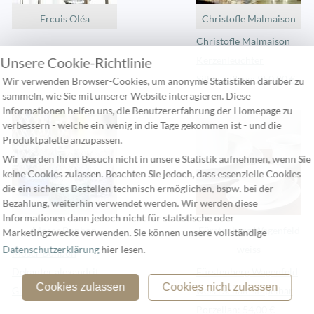
Ercuis Oléa
Christofle Malmaison
Christofle Malmaison
Unsere Cookie-Richtlinie
Kerzenleuchter
Silberauflage: 950,00 €
Wir verwenden Browser-Cookies, um anonyme Statistiken darüber zu
sammeln, wie Sie mit unserer Website interagieren. Diese
Informationen helfen uns, die Benutzererfahrung der Homepage zu
verbessern - welche ein wenig in die Tage gekommen ist - und die
Produktpalette anzupassen.
Wir werden Ihren Besuch nicht in unsere Statistik aufnehmen, wenn Sie
keine Cookies zulassen. Beachten Sie jedoch, dass essenzielle Cookies
die ein sicheres Bestellen technisch ermöglichen, bspw. bei der
Bezahlung, weiterhin verwendet werden. Wir werden diese
Informationen dann jedoch nicht für statistische oder
Moser Bonbon
Fürstenberg Wagenfeld
Marketingzwecke verwenden. Sie können unsere vollständige
Datenschutzerklärung
hier lesen.
weiss
Moser Bonbon
Dekanter alexandrit
Fürstenberg Wagenfeld
Cookies zulassen
Cookies nicht zulassen
Glas: 2.304,57 €
weiss Schale stapelbar
Porzellan: 54,00 €