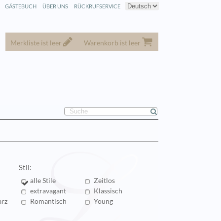
GÄSTEBUCH
ÜBER UNS
RÜCKRUFSERVICE
Merkliste ist leer
Warenkorb ist leer
Stil:
alle Stile
Zeitlos
extravagant
Klassisch
rz
Romantisch
Young