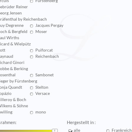
rcuis
Fürstenberg
ebrüder Reiner
eorg Jensen
räfenthal by Reichenbach
uy Degrenne
Jacques Pergay
och & Bergfeld
Moser
aul Wirths
icard & Wielpütz
ott
Puiforcat
aynaud
Reichenbach
ichard Ginori
obbe & Berking
osenthal
Sambonet
ieger by Fürstenberg
onja Quandt
Stelton
opázio
Versace
illeroy & Boch
ilkens & Söhne
willing
mono
srahmen:
Hergestellt in :
alle
Frankreich