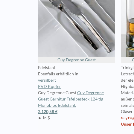
Guy Degrenne Guest
G
Edelstahl
Trinkgl
Ebenfalls erhältlich in
Lotrec
versilbert
der el
PVD Kupfer
Highbal
Guy Degrenne Guest
Guy Degrenne
Materi
Guest Garnitur Tafelbesteck 124 tlg
außer 
Monobloc Edelstahl:
sein al
2.120,58 €
Gläser 
► in $
Guy Deg
Unser P