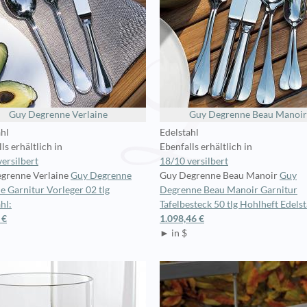
Guy Degrenne Verlaine
Guy Degrenne Beau Manoir
ahl
Edelstahl
ls erhältlich in
Ebenfalls erhältlich in
ersilbert
18/10 versilbert
grenne Verlaine
Guy Degrenne
Guy Degrenne Beau Manoir
Guy
e Garnitur Vorleger 02 tlg
Degrenne Beau Manoir Garnitur
hl:
Tafelbesteck 50 tlg Hohlheft Edelst
 €
1.098,46 €
► in $