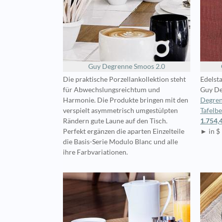
Guy Degrenne Smoos 2.0
Die praktische Porzellankollektion steht
Edelst
für Abwechslungsreichtum und
Guy De
Harmonie. Die Produkte bringen mit den
Degren
verspielt asymmetrisch umgestülpten
Tafelb
Rändern gute Laune auf den Tisch.
1.754,
Perfekt ergänzen die aparten Einzelteile
► in $
die Basis-Serie Modulo Blanc und alle
ihre Farbvariationen.