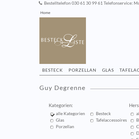
Bestelltelefon 030 61 30 99 61 Telefonservice: Mo
Home
BESTECK
PORZELLAN
GLAS
TAFELA
Guy Degrenne
Kategorien:
Hers
alle Kategorien
Besteck
a
Glas
Tafelaccessoires
B
Porzellan
C
D