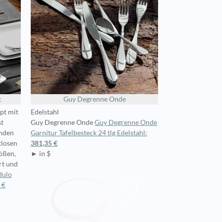
c
Guy Degrenne Onde
pt mit
Edelstahl
st
Guy Degrenne Onde
Guy Degrenne Onde
unden
Garnitur Tafelbesteck 24 tlg Edelstahl:
tlosen
381,35 €
rößen,
► in $
rt und
dulo
 €