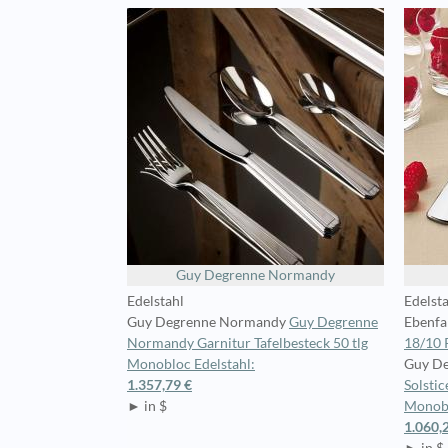
Guy Degrenne Normandy
Edelstahl
Edelst
Guy Degrenne Normandy
Guy Degrenne
Ebenfal
Normandy Garnitur Tafelbesteck 50 tlg
18/10 
Monobloc Edelstahl:
Guy De
1.357,79 €
Solstic
► in $
Monobl
1.060,