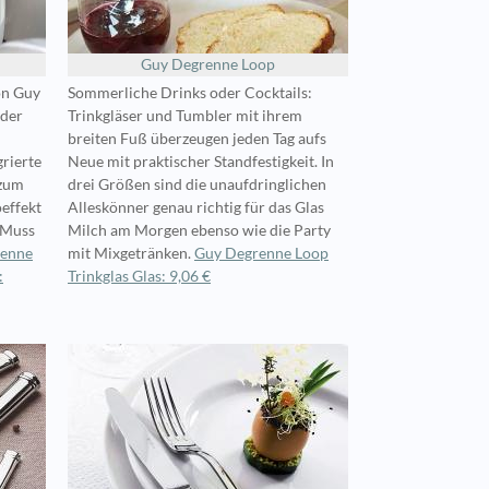
Guy Degrenne Loop
on Guy
Sommerliche Drinks oder Cocktails:
 der
Trinkgläser und Tumbler mit ihrem
breiten Fuß überzeugen jeden Tag aufs
rierte
Neue mit praktischer Standfestigkeit. In
 zum
drei Größen sind die unaufdringlichen
effekt
Alleskönner genau richtig für das Glas
n Muss
Milch am Morgen ebenso wie die Party
renne
mit Mixgetränken.
Guy Degrenne Loop
:
Trinkglas Glas: 9,06 €