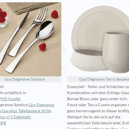
Guy Degrenne Solstice
Guy Degrenne Terra Sesam
ahl
Essenziell - Teller und Schälchen z
ls erhältlich in
Kombination mit dem Erfolgs-Ges
PVD Kupfer
Boreal Blanc oder ganz unter sich:
grenne Solstice
Guy Degrenne
Pavot oder Terra Cumin ergänzen 
e Garnitur Tafelbesteck 50 tlg
ganz hervorragend zu dieser kräfti
oc n°1 Edelstahl:
Steingut-Serie, die sich auf die
29 €
wesentlichen Teile beschränkt. Erd