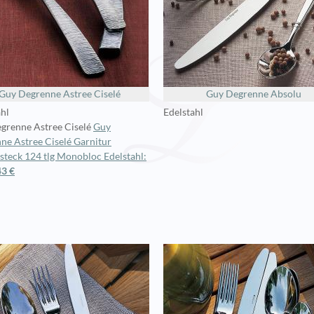
Guy Degrenne Astree Ciselé
Guy Degrenne Absolu
ahl
Edelstahl
grenne Astree Ciselé
Guy
ne Astree Ciselé Garnitur
esteck 124 tlg Monobloc Edelstahl:
43 €