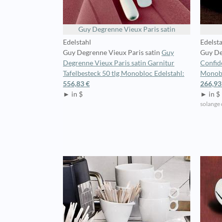
Guy Degrenne Vieux Paris satin
Edelstahl
Edelst
Guy Degrenne Vieux Paris satin
Guy
Guy De
Degrenne Vieux Paris satin Garnitur
Confide
Tafelbesteck 50 tlg Monobloc Edelstahl:
Monobl
556,83 €
266,93
► in $
► in $
solange 