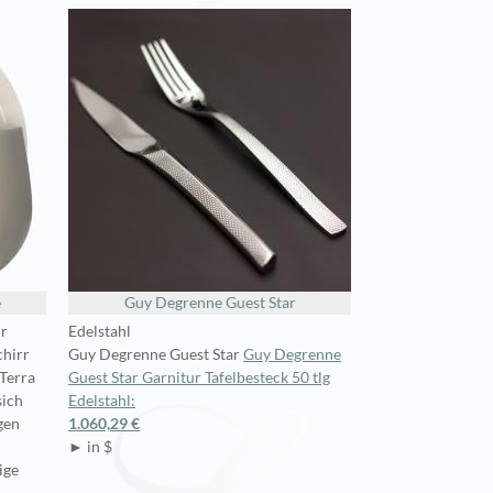
e
Guy Degrenne Guest Star
ur
Edelstahl
chirr
Guy Degrenne Guest Star
Guy Degrenne
 Terra
Guest Star Garnitur Tafelbesteck 50 tlg
sich
Edelstahl:
gen
1.060,29 €
► in $
ige