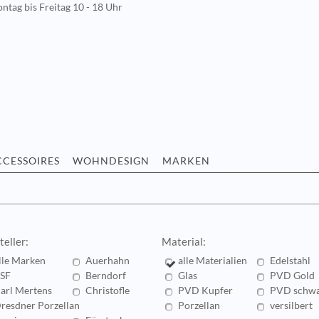
ntag bis Freitag 10 - 18 Uhr
CCESSOIRES
WOHNDESIGN
MARKEN
teller:
Material:
lle Marken
Auerhahn
alle Materialien
Edelstahl
SF
Berndorf
Glas
PVD Gold
arl Mertens
Christofle
PVD Kupfer
PVD schwa
resdner Porzellan
Porzellan
versilbert