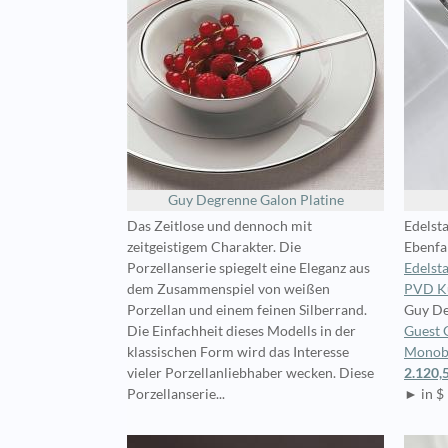
Guy Degrenne Galon Platine
Das Zeitlose und dennoch mit
Edelst
zeitgeistigem Charakter. Die
Ebenfal
Porzellanserie spiegelt eine Eleganz aus
Edelst
dem Zusammenspiel von weißen
PVD K
Porzellan und einem feinen Silberrand.
Guy De
Die Einfachheit dieses Modells in der
Guest G
klassischen Form wird das Interesse
Monobl
vieler Porzellanliebhaber wecken. Diese
2.120,
Porzellanserie...
► in $