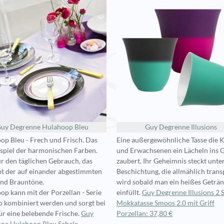
uy Degrenne Hulahoop Bleu
Guy Degrenne Illusions
op Bleu - Frech und Frisch. Das
Eine außergewöhnliche Tasse die 
spiel der harmonischen Farben.
und Erwachsenen ein Lächeln ins G
ür den täglichen Gebrauch, das
zaubert. Ihr Geheimnis steckt unte
t der auf einander abgestimmten
Beschichtung, die allmählich tran
und Brauntöne.
wird sobald man ein heißes Geträ
op kann mit der Porzellan - Serie
einfüllt.
Guy Degrenne Illusions 2 
 kombiniert werden und sorgt bei
Mokkatasse Smoos 2.0 mit Griff
ür eine belebende Frische.
Guy
Porzellan: 37,80 €