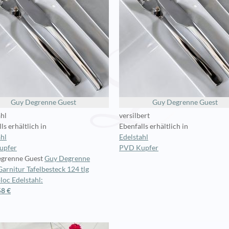
Guy Degrenne Guest
Guy Degrenne Guest
ahl
versilbert
ls erhältlich in
Ebenfalls erhältlich in
ahl
Edelstahl
upfer
PVD Kupfer
grenne Guest
Guy Degrenne
arnitur Tafelbesteck 124 tlg
oc Edelstahl:
58 €