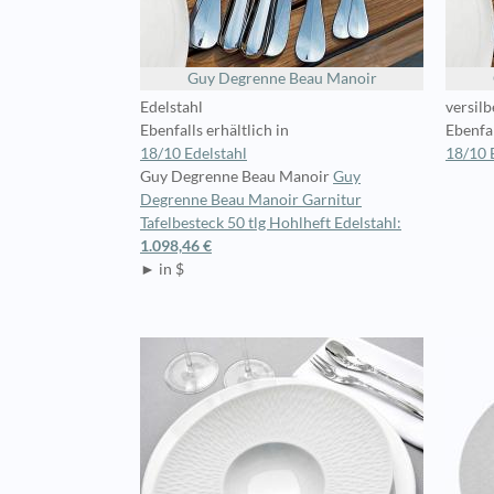
Guy Degrenne Beau Manoir
Edelstahl
versilb
Ebenfalls erhältlich in
Ebenfal
18/10 Edelstahl
18/10 
Guy Degrenne Beau Manoir
Guy
Degrenne Beau Manoir Garnitur
Tafelbesteck 50 tlg Hohlheft Edelstahl:
1.098,46 €
► in $