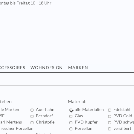
ntag bis Freitag 10 - 18 Uhr
CCESSOIRES
WOHNDESIGN
MARKEN
teller:
Material:
lle Marken
Auerhahn
alle Materialien
Edelstahl
SF
Berndorf
Glas
PVD Gold
arl Mertens
Christofle
PVD Kupfer
PVD schwa
resdner Porzellan
Porzellan
versilbert