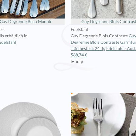
Guy Degrenne Beau Manoir
Guy Degrenne Blois Contras
ert
Edelstahl
ls erhältlich in
Guy Degrenne Blois Contraste
Gu
Edelstahl
Degrenne Blois Contraste Garnitu
Tafelbesteck 24 tlg Edelstahl - Ausl
568,74 €
► in $