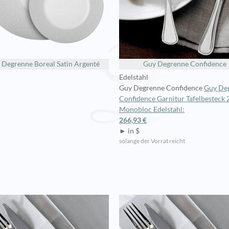
 Degrenne Boreal Satin Argenté
Guy Degrenne Confidence
Edelstahl
Guy Degrenne Confidence
Guy De
Confidence Garnitur Tafelbesteck 2
Monobloc Edelstahl:
266,93 €
► in $
solange der Vorrat reicht