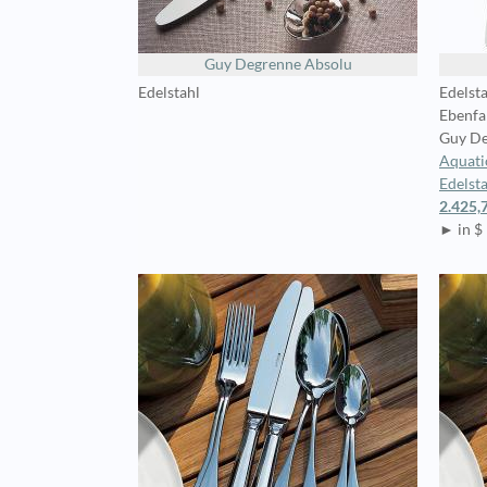
Guy Degrenne Absolu
Edelstahl
Edelst
Ebenfal
Guy De
Aquatic
Edelsta
2.425,
► in $