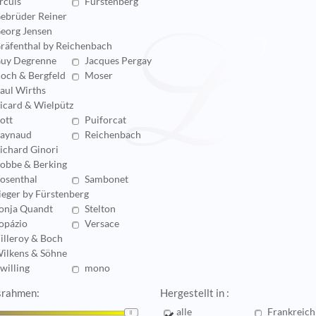
rcuis
Fürstenberg
ebrüder Reiner
eorg Jensen
räfenthal by Reichenbach
uy Degrenne
Jacques Pergay
och & Bergfeld
Moser
aul Wirths
icard & Wielpütz
ott
Puiforcat
aynaud
Reichenbach
ichard Ginori
obbe & Berking
osenthal
Sambonet
ieger by Fürstenberg
onja Quandt
Stelton
opázio
Versace
illeroy & Boch
ilkens & Söhne
willing
mono
srahmen:
Hergestellt in :
alle
Frankreich