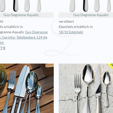
Guy Degrenne Aquatic
Guy Degrenne Aquatic
ahl
versilbert
ls erhältlich in
Ebenfalls erhältlich in
grenne Aquatic
Guy Degrenne
18/10 Edelstahl
 Garnitur Tafelbesteck 124 tlg
hl:
77 €