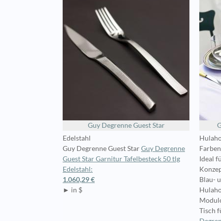
Guy Degrenne Guest Star
G
Edelstahl
Hulaho
Guy Degrenne Guest Star
Guy Degrenne
Farben
Guest Star Garnitur Tafelbesteck 50 tlg
Ideal f
Edelstahl:
Konzep
1.060,29 €
Blau- 
► in $
Hulaho
Modulo
Tisch f