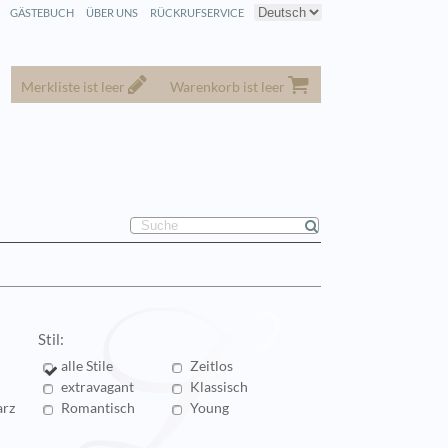
GÄSTEBUCH
ÜBER UNS
RÜCKRUFSERVICE
Merkliste ist leer
Warenkorb ist leer
Stil:
alle Stile
Zeitlos
extravagant
Klassisch
rz
Romantisch
Young