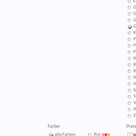
E
G
G
G
G
K
P
P
P
R
R
R
R
S
S
T
V
W
Z
Farbe:
Prei
alle Farben
Rot