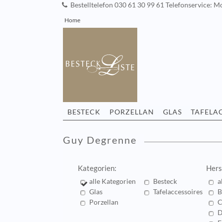
Bestelltelefon 030 61 30 99 61 Telefonservice: Mo
Home
BESTECK
PORZELLAN
GLAS
TAFELA
Guy Degrenne
Kategorien:
Hers
alle Kategorien
Besteck
a
Glas
Tafelaccessoires
B
Porzellan
C
D