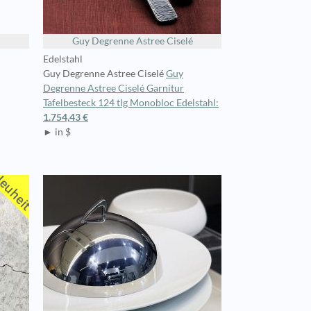
Guy Degrenne Astree Ciselé
Edelstahl
Guy Degrenne Astree Ciselé
Guy
Degrenne Astree Ciselé Garnitur
Tafelbesteck 124 tlg Monobloc Edelstahl:
1.754,43 €
► in $