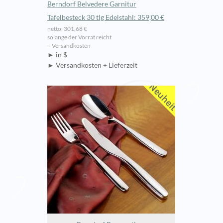
Berndorf Belvedere Garnitur
Tafelbesteck 30 tlg Edelstahl: 359,00 €
netto: 301,68 €
solange der Vorrat reicht
+ Versandkosten
► in $
► Versandkosten + Lieferzeit