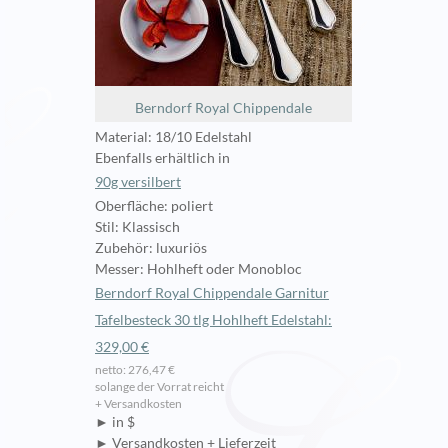
Berndorf Royal Chippendale
Material: 18/10 Edelstahl
Ebenfalls erhältlich in
90g versilbert
Oberfläche: poliert
Stil: Klassisch
Zubehör: luxuriös
Messer: Hohlheft oder Monobloc
Berndorf Royal Chippendale Garnitur
Tafelbesteck 30 tlg Hohlheft Edelstahl:
329,00 €
netto: 276,47 €
solange der Vorrat reicht
+ Versandkosten
► in $
► Versandkosten + Lieferzeit