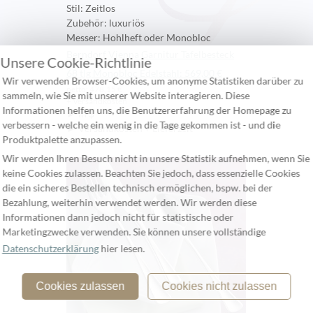
Stil: Zeitlos
Zubehör: luxuriös
Messer: Hohlheft oder Monobloc
Berndorf Vienna Garnitur Tafelbesteck
Unsere Cookie-Richtlinie
68 tlg Monobloc Edelstahl: 569,00 €
Wir verwenden Browser-Cookies, um anonyme Statistiken darüber zu
netto: 478,15 €
sammeln, wie Sie mit unserer Website interagieren. Diese
+ Versandkosten
Informationen helfen uns, die Benutzererfahrung der Homepage zu
► in $
verbessern - welche ein wenig in die Tage gekommen ist - und die
► Versandkosten + Lieferzeit
Produktpalette anzupassen.
Wir werden Ihren Besuch nicht in unsere Statistik aufnehmen, wenn Sie
keine Cookies zulassen. Beachten Sie jedoch, dass essenzielle Cookies
die ein sicheres Bestellen technisch ermöglichen, bspw. bei der
Bezahlung, weiterhin verwendet werden. Wir werden diese
Informationen dann jedoch nicht für statistische oder
Marketingzwecke verwenden. Sie können unsere vollständige
Datenschutzerklärung
hier lesen.
Cookies zulassen
Cookies nicht zulassen