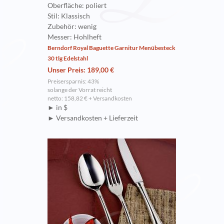
Oberfläche: poliert
Stil: Klassisch
Zubehör: wenig
Messer: Hohlheft
Berndorf Royal Baguette Garnitur Menübesteck
30 tlg Edelstahl
Unser Preis: 189,00 €
Preisersparnis: 43%
solange der Vorrat reicht
netto: 158,82 € + Versandkosten
► in $
► Versandkosten + Lieferzeit