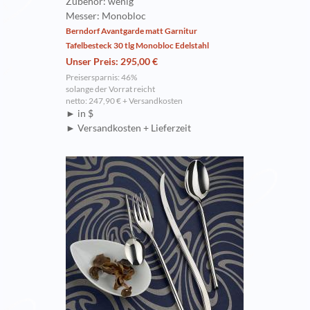
Zubehör: wenig
Messer: Monobloc
Berndorf Avantgarde matt Garnitur
Tafelbesteck 30 tlg Monobloc Edelstahl
Unser Preis: 295,00 €
Preisersparnis: 46%
solange der Vorrat reicht
netto: 247,90 € + Versandkosten
► in $
► Versandkosten + Lieferzeit