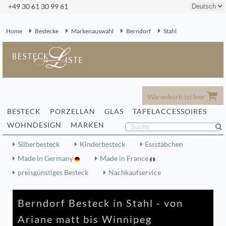
+49 30 61 30 99 61
Home
Bestecke
Markenauswahl
Berndorf
Stahl
Warenkorb ist leer
BESTECK
PORZELLAN
GLAS
TAFELACCESSOIRES
WOHNDESIGN
MARKEN
Silberbesteck
Kinderbesteck
Essstäbchen
Made in Germany
Made in France
preisgünstiges Besteck
Nachkaufservice
Berndorf Besteck in Stahl - von
Ariane matt bis Winnipeg