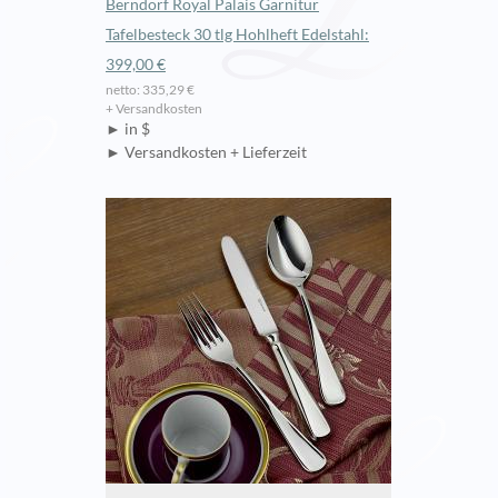
Berndorf Royal Palais Garnitur
Tafelbesteck 30 tlg Hohlheft Edelstahl:
399,00 €
netto: 335,29 €
+ Versandkosten
► in $
► Versandkosten + Lieferzeit