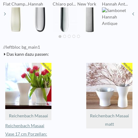
Flat Champ...
Hannah
Chiaro pol...
New York
Hannah Ant...
L
//leftbloc bg_main1
Das kann dazu passen:
Reichenbach Masaai
Reichenbach Masaai
matt
Reichenbach Masaai
Vase 17 cm Porzellan: