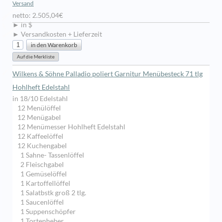
Versand
netto: 2.505,04€
► in $
► Versandkosten + Lieferzeit
Wilkens & Söhne Palladio poliert Garnitur Menübesteck 71 tlg
Hohlheft Edelstahl
in 18/10 Edelstahl
12 Menülöffel
12 Menügabel
12 Menümesser Hohlheft Edelstahl
12 Kaffeelöffel
12 Kuchengabel
1 Sahne- Tassenlöffel
2 Fleischgabel
1 Gemüselöffel
1 Kartoffellöffel
1 Salatbstk groß 2 tlg.
1 Saucenlöffel
1 Suppenschöpfer
1 Tortenheber