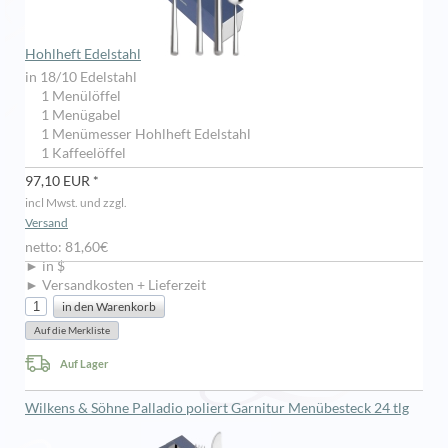
Hohlheft Edelstahl
in 18/10 Edelstahl
1 Menülöffel
1 Menügabel
1 Menümesser Hohlheft Edelstahl
1 Kaffeelöffel
97,10 EUR *
incl Mwst. und zzgl.
Versand
netto: 81,60€
► in $
► Versandkosten + Lieferzeit
Auf Lager
Wilkens & Söhne Palladio poliert Garnitur Menübesteck 24 tlg