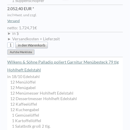
1 Suppenschöpfer
2.052,40 EUR *
incl Mwst. und zzgl.
Versand
netto: 1.724,71€
► in $
► Versandkosten + Lieferzeit
Wilkens & Söhne Palladio poliert Garnitur Menübesteck 79 tlg
Hohlheft Edelstahl
in 18/10 Edelstahl
12 Menülöffel
12 Menügabel
12 Menümesser Hohlheft Edelstahl
12 Dessertmesser Hohlheft Edelstahl
12 Kaffeelöffel
12 Kuchengabel
1 Gemüselöffel
1 Kartoffellöffel
1 Salatbstk groß 2 tlg.