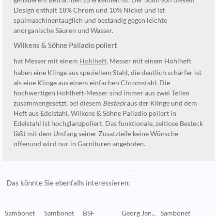
Design enthält 18% Chrom und 10% Nickel und ist
spülmaschinentauglich und beständig gegen leichte
anorganische Säuren und Wasser.
Wilkens & Söhne Palladio poliert
hat Messer mit einem
Hohlheft
. Messer mit einem Hohlheft
haben eine Klinge aus speziellem Stahl, die deutlich schärfer ist
als eine Klinge aus einem einfachen Chromstahl. Die
hochwertigen Hohlheft-Messer sind immer aus zwei Teilen
zusammengesetzt, bei diesem
Besteck
aus der Klinge und dem
Heft aus Edelstahl. Wilkens & Söhne Palladio poliert in
Edelstahl ist hochglanzpoliert. Das funktionale, zeitlose Besteck
läßt mit dem Umfang seiner Zusatzteile keine Wünsche
offenund wird nur in Garnituren angeboten.
Das könnte Sie ebenfalls interessieren:
Sambonet
Sambonet
BSF
Georg Jen...
Sambonet
V