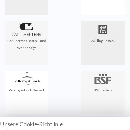
Carl Mertens Besteck und
Zwilling Besteck
Wohndesign
Villeroy & Boch Besteck
BSF Besteck
Unsere Cookie-Richtlinie
Zuletzt gesehen: