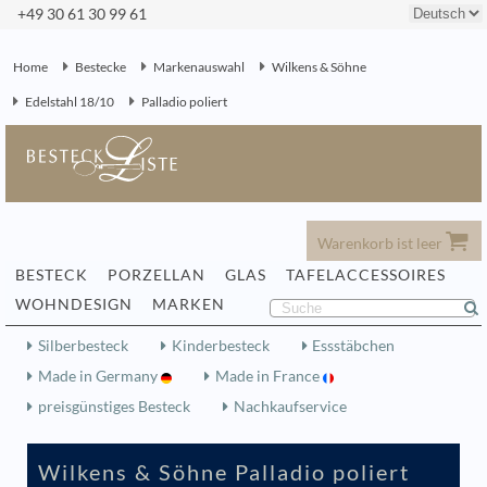
+49 30 61 30 99 61
Home
Bestecke
Markenauswahl
Wilkens & Söhne
Edelstahl 18/10
Palladio poliert
Warenkorb ist leer
BESTECK
PORZELLAN
GLAS
TAFELACCESSOIRES
WOHNDESIGN
MARKEN
Silberbesteck
Kinderbesteck
Essstäbchen
Made in Germany
Made in France
preisgünstiges Besteck
Nachkaufservice
Wilkens & Söhne Palladio poliert