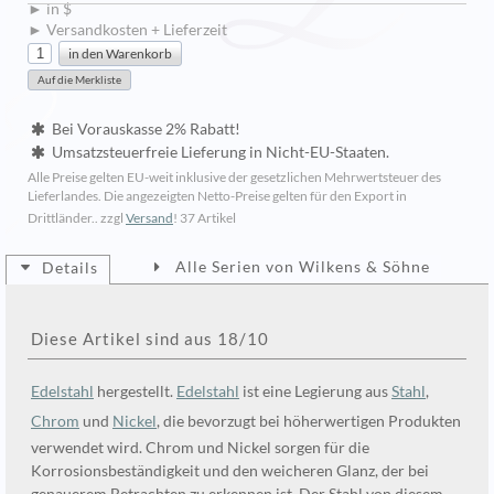
► in $
► Versandkosten + Lieferzeit
Bei Vorauskasse 2% Rabatt!
Umsatzsteuerfreie Lieferung in Nicht-EU-Staaten.
Alle Preise gelten EU-weit inklusive der gesetzlichen Mehrwertsteuer des
Lieferlandes. Die angezeigten Netto-Preise gelten für den Export in
Drittländer.. zzgl
Versand
!
37 Artikel
Alle Serien von Wilkens & Söhne
Details
Diese Artikel sind aus 18/10
Edelstahl
hergestellt.
Edelstahl
ist eine Legierung aus
Stahl
,
Chrom
und
Nickel
, die bevorzugt bei höherwertigen Produkten
verwendet wird. Chrom und Nickel sorgen für die
Korrosionsbeständigkeit und den weicheren Glanz, der bei
genauerem Betrachten zu erkennen ist. Der Stahl von diesem