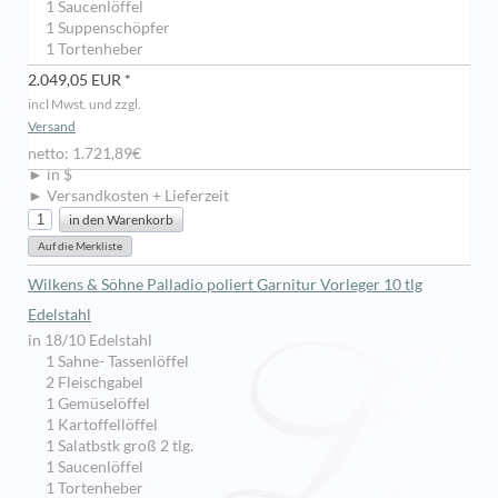
1 Saucenlöffel
1 Suppenschöpfer
1 Tortenheber
2.049,05 EUR *
incl Mwst. und zzgl.
Versand
netto: 1.721,89€
► in $
► Versandkosten + Lieferzeit
Wilkens & Söhne Palladio poliert Garnitur Vorleger 10 tlg
Edelstahl
in 18/10 Edelstahl
1 Sahne- Tassenlöffel
2 Fleischgabel
1 Gemüselöffel
1 Kartoffellöffel
1 Salatbstk groß 2 tlg.
1 Saucenlöffel
1 Tortenheber