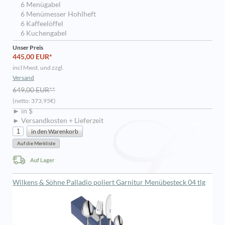
6 Menügabel
6 Menümesser Hohlheft
6 Kaffeelöffel
6 Kuchengabel
Unser Preis
445,00 EUR*
incl Mwst. und zzgl.
Versand
649,00 EUR**
(netto: 373,95€)
► in $
► Versandkosten + Lieferzeit
Auf Lager
Wilkens & Söhne Palladio poliert Garnitur Menübesteck 04 tlg