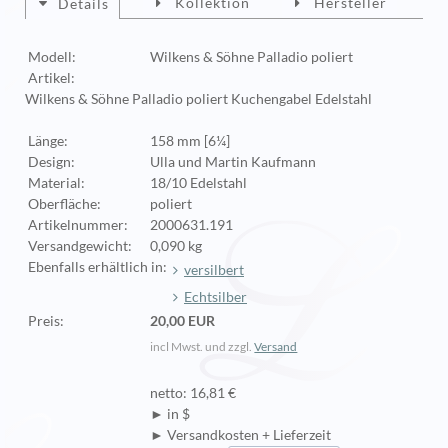
Kollektion
Hersteller
Details
Modell:
Wilkens & Söhne Palladio poliert
Artikel:
Wilkens & Söhne Palladio poliert Kuchengabel Edelstahl
Länge:
158 mm [6¼]
Design:
Ulla und Martin Kaufmann
Material:
18/10 Edelstahl
Oberfläche:
poliert
Artikelnummer:
2000631.191
Versandgewicht:
0,090 kg
Ebenfalls erhältlich in:
versilbert
Echtsilber
Preis:
20,00 EUR
incl Mwst. und zzgl.
Versand
netto: 16,81 €
► in $
► Versandkosten + Lieferzeit