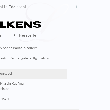
l in Edelstahl
on
Hersteller
& Söhne Palladio poliert
rnitur Kuchengabel 6 tlg Edelstahl
engabel
d Martin Kaufmann
elstahl
.1961