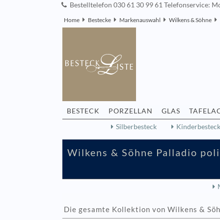
Bestelltelefon 030 61 30 99 61 Telefonservice: Mo
Home
Bestecke
Markenauswahl
Wilkens & Söhne
BESTECK
PORZELLAN
GLAS
TAFELA
Silberbesteck
Kinderbestec
Wilkens & Söhne Palladio poli
Die gesamte Kollektion von Wilkens & Söhn