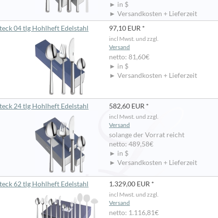
► in $
► Versandkosten + Lieferzeit
eck 04 tlg Hohlheft Edelstahl
97,10 EUR *
incl Mwst. und zzgl.
Versand
netto: 81,60€
► in $
► Versandkosten + Lieferzeit
eck 24 tlg Hohlheft Edelstahl
582,60 EUR *
incl Mwst. und zzgl.
Versand
solange der Vorrat reicht
netto: 489,58€
► in $
► Versandkosten + Lieferzeit
eck 62 tlg Hohlheft Edelstahl
1.329,00 EUR *
incl Mwst. und zzgl.
Versand
netto: 1.116,81€