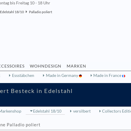
ntag bis Freitag 10 - 18 Uhr
Edelstahl 18/10
Palladio poliert
CCESSOIRES
WOHNDESIGN
MARKEN
k
Essstäbchen
Made in Germany
Made in France
ert Besteck in Edelstahl
Markenshop
Edelstahl 18/10
versilbert
Collectors Edit
e Palladio poliert