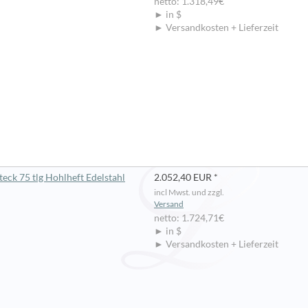
netto: 1.318,49€
► in $
► Versandkosten + Lieferzeit
eck 75 tlg Hohlheft Edelstahl
2.052,40 EUR *
incl Mwst. und zzgl.
Versand
netto: 1.724,71€
► in $
► Versandkosten + Lieferzeit