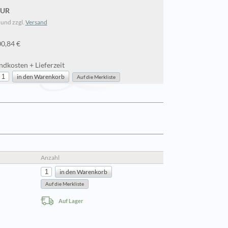
EUR
 und zzgl.
Versand
00,84 €
dkosten + Lieferzeit
Anzahl
Auf Lager