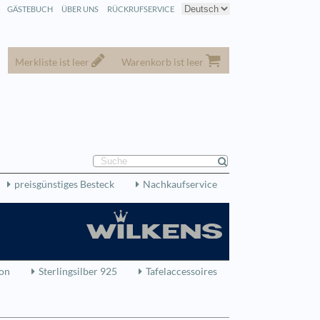
GÄSTEBUCH
ÜBER UNS
RÜCKRUFSERVICE
Merkliste ist leer
Warenkorb ist leer
preisgünstiges Besteck
Nachkaufservice
ion
Sterlingsilber 925
Tafelaccessoires