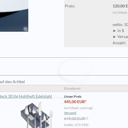
Preis:
120,00 
incl Mwst.
netto: 1
► in $
► Versan
Anzahl:
auf den Artikel
Einzelpreis
eck 30 tlg Hohlheft Edelstahl
Unser Preis
445,00 EUR*
incl Mwst. und zzgl.
Versand
649,00 EUR**
(netto: 373,95€)