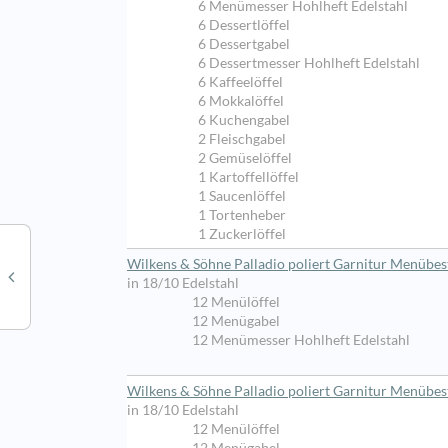
6 Menümesser Hohlheft Edelstahl
6 Dessertlöffel
6 Dessertgabel
6 Dessertmesser Hohlheft Edelstahl
6 Kaffeelöffel
6 Mokkalöffel
6 Kuchengabel
2 Fleischgabel
2 Gemüselöffel
1 Kartoffellöffel
1 Saucenlöffel
1 Tortenheber
1 Zuckerlöffel
Wilkens & Söhne Palladio poliert Garnitur Menübest
in 18/10 Edelstahl
12 Menülöffel
12 Menügabel
12 Menümesser Hohlheft Edelstahl
Wilkens & Söhne Palladio poliert Garnitur Menübest
in 18/10 Edelstahl
12 Menülöffel