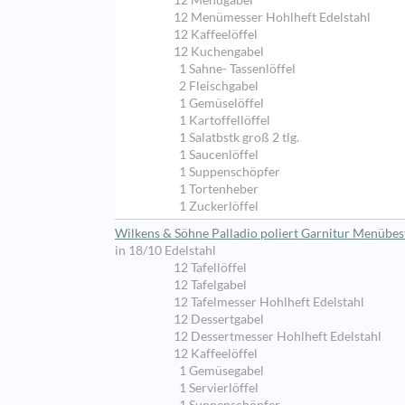
12 Menügabel
12 Menümesser Hohlheft Edelstahl
12 Kaffeelöffel
12 Kuchengabel
1 Sahne- Tassenlöffel
2 Fleischgabel
1 Gemüselöffel
1 Kartoffellöffel
1 Salatbstk groß 2 tlg.
1 Saucenlöffel
1 Suppenschöpfer
1 Tortenheber
1 Zuckerlöffel
Wilkens & Söhne Palladio poliert Garnitur Menübest
in 18/10 Edelstahl
12 Tafellöffel
12 Tafelgabel
12 Tafelmesser Hohlheft Edelstahl
12 Dessertgabel
12 Dessertmesser Hohlheft Edelstahl
12 Kaffeelöffel
1 Gemüsegabel
1 Servierlöffel