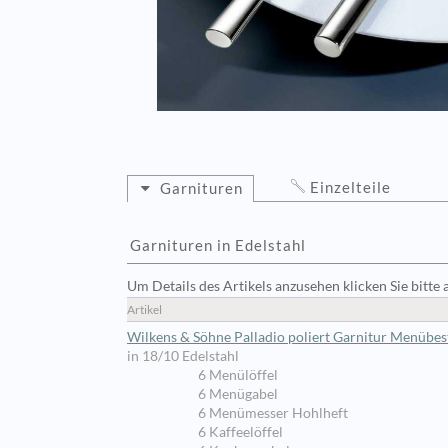
Einzelteile
Garnituren
Garnituren in Edelstahl
Um Details des Artikels anzusehen klicken Sie bitte 
Artikel
Wilkens & Söhne Palladio poliert Garnitur Menübest
in 18/10 Edelstahl
6 Menülöffel
6 Menügabel
6 Menümesser Hohlheft
6 Kaffeelöffel