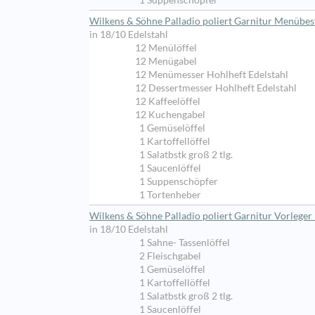
1 Suppenschöpfer
Wilkens & Söhne Palladio poliert Garnitur Menübest
in 18/10 Edelstahl
12 Menülöffel
12 Menügabel
12 Menümesser Hohlheft Edelstahl
12 Dessertmesser Hohlheft Edelstahl
12 Kaffeelöffel
12 Kuchengabel
1 Gemüselöffel
1 Kartoffellöffel
1 Salatbstk groß 2 tlg.
1 Saucenlöffel
1 Suppenschöpfer
1 Tortenheber
Wilkens & Söhne Palladio poliert Garnitur Vorleger 
in 18/10 Edelstahl
1 Sahne- Tassenlöffel
2 Fleischgabel
1 Gemüselöffel
1 Kartoffellöffel
1 Salatbstk groß 2 tlg.
1 Saucenlöffel