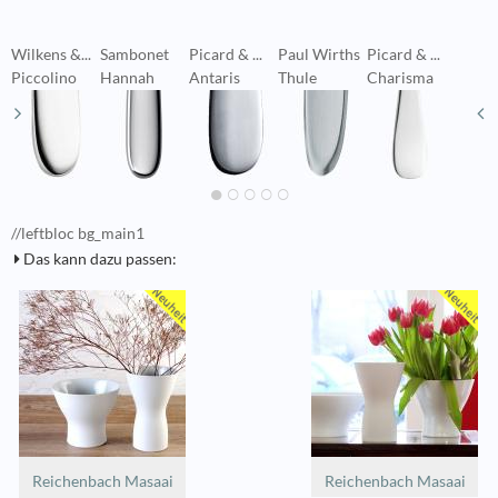
Wilkens &...
Sambonet
Picard & ...
Paul Wirths
Picard & ...
B
Piccolino
Hannah
Antaris
Thule
Charisma
C
//leftbloc bg_main1
Das kann dazu passen:
Reichenbach Masaai
Reichenbach Masaai