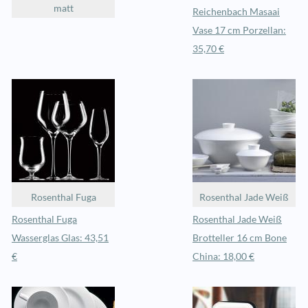
matt
Reichenbach Masaai
Vase 17 cm Porzellan:
35,70 €
Rosenthal Fuga
Rosenthal Jade Weiß
Rosenthal Fuga
Rosenthal Jade Weiß
Wasserglas Glas: 43,51
Brotteller 16 cm Bone
€
China: 18,00 €