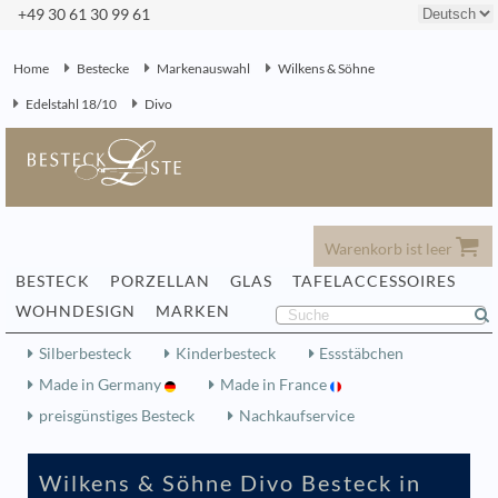
+49 30 61 30 99 61
Home
Bestecke
Markenauswahl
Wilkens & Söhne
Edelstahl 18/10
Divo
Warenkorb ist leer
BESTECK
PORZELLAN
GLAS
TAFELACCESSOIRES
WOHNDESIGN
MARKEN
Silberbesteck
Kinderbesteck
Essstäbchen
Made in Germany
Made in France
preisgünstiges Besteck
Nachkaufservice
Wilkens & Söhne Divo Besteck in