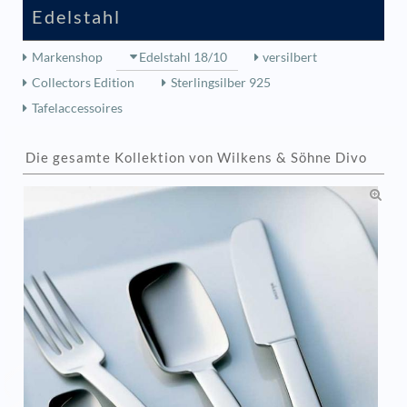
Edelstahl
Markenshop
Edelstahl 18/10
versilbert
Collectors Edition
Sterlingsilber 925
Tafelaccessoires
Die gesamte Kollektion von Wilkens & Söhne Divo