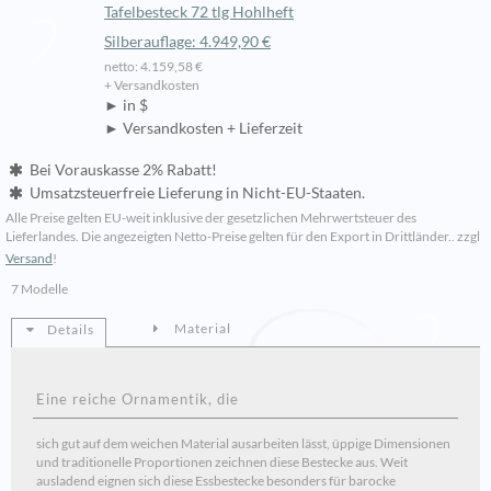
Tafelbesteck 72 tlg Hohlheft
Silberauflage: 4.949,90 €
netto: 4.159,58 €
+ Versandkosten
► in $
► Versandkosten + Lieferzeit
Bei Vorauskasse 2% Rabatt!
Umsatzsteuerfreie Lieferung in Nicht-EU-Staaten.
Alle Preise gelten EU-weit inklusive der gesetzlichen Mehrwertsteuer des
Lieferlandes. Die angezeigten Netto-Preise gelten für den Export in Drittländer.. zzgl
Versand
!
7 Modelle
Material
Details
Eine reiche Ornamentik, die
sich gut auf dem weichen Material ausarbeiten lässt, üppige Dimensionen
und traditionelle Proportionen zeichnen diese Bestecke aus. Weit
ausladend eignen sich diese Essbestecke besonders für barocke