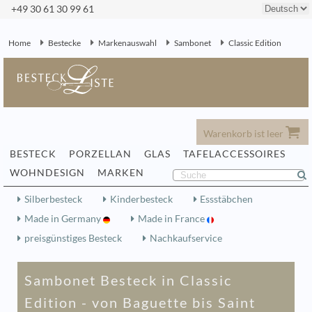
+49 30 61 30 99 61
Home
Bestecke
Markenauswahl
Sambonet
Classic Edition
Warenkorb ist leer
BESTECK
PORZELLAN
GLAS
TAFELACCESSOIRES
WOHNDESIGN
MARKEN
Silberbesteck
Kinderbesteck
Essstäbchen
Made in Germany
Made in France
preisgünstiges Besteck
Nachkaufservice
Sambonet Besteck in Classic
Edition - von Baguette bis Saint