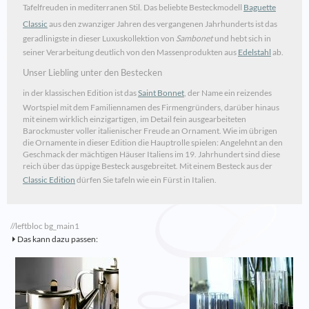
Tafelfreuden in mediterranen Stil. Das beliebte Besteckmodell
Baguette
Classic
aus den zwanziger Jahren des vergangenen Jahrhunderts ist das
geradlinigste in dieser Luxuskollektion von
Sambonet
und hebt sich in
seiner Verarbeitung deutlich von den Massenprodukten aus
Edelstahl
ab.
Unser Liebling unter den Bestecken
in der klassischen Edition ist das
Saint Bonnet
, der Name ein reizendes
Wortspiel mit dem Familiennamen des Firmengründers, darüber hinaus
mit einem wirklich einzigartigen, im Detail fein ausgearbeiteten
Barockmuster voller italienischer Freude an Ornament. Wie im übrigen
die Ornamente in dieser Edition die Hauptrolle spielen: Angelehnt an den
Geschmack der mächtigen Häuser Italiens im 19. Jahrhundert sind diese
reich über das üppige Besteck ausgebreitet. Mit einem Besteck aus der
Classic Edition
dürfen Sie tafeln wie ein Fürst in Italien.
//leftbloc bg_main1
Das kann dazu passen: