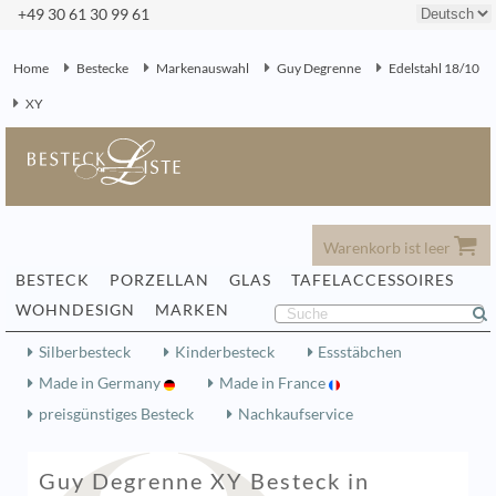
+49 30 61 30 99 61
Home
Bestecke
Markenauswahl
Guy Degrenne
Edelstahl 18/10
XY
Warenkorb ist leer
BESTECK
PORZELLAN
GLAS
TAFELACCESSOIRES
WOHNDESIGN
MARKEN
Silberbesteck
Kinderbesteck
Essstäbchen
Made in Germany
Made in France
preisgünstiges Besteck
Nachkaufservice
Guy Degrenne XY Besteck in