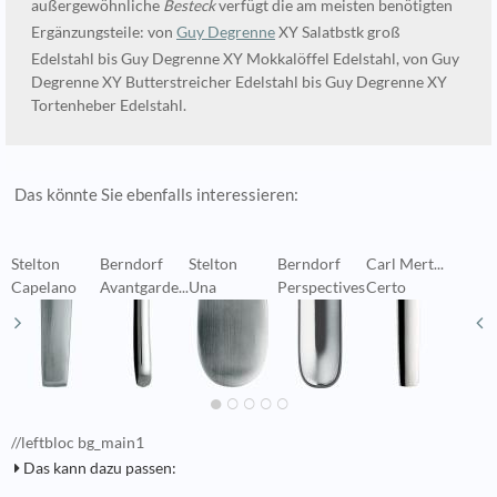
außergewöhnliche
Besteck
verfügt die am meisten benötigten
Ergänzungsteile: von
Guy Degrenne
XY Salatbstk groß
Edelstahl bis Guy Degrenne XY Mokkalöffel Edelstahl, von Guy
Degrenne XY Butterstreicher Edelstahl bis Guy Degrenne XY
Tortenheber Edelstahl.
Das könnte Sie ebenfalls interessieren:
Stelton
Berndorf
Stelton
Berndorf
Carl Mert...
S
Capelano
Avantgarde...
Una
Perspectives
Certo
L
//leftbloc bg_main1
Das kann dazu passen: