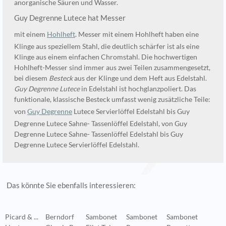
anorganische Säuren und Wasser.
Guy Degrenne Lutece hat Messer
mit einem
Hohlheft
. Messer mit einem Hohlheft haben eine
Klinge aus speziellem Stahl, die deutlich schärfer ist als eine
Klinge aus einem einfachen Chromstahl. Die hochwertigen
Hohlheft-Messer sind immer aus zwei Teilen zusammengesetzt,
bei diesem
Besteck
aus der Klinge und dem Heft aus Edelstahl.
Guy Degrenne Lutece
in Edelstahl ist hochglanzpoliert. Das
funktionale, klassische Besteck umfasst wenig zusätzliche Teile:
von
Guy Degrenne
Lutece Servierlöffel Edelstahl bis Guy
Degrenne Lutece Sahne- Tassenlöffel Edelstahl, von Guy
Degrenne Lutece Sahne- Tassenlöffel Edelstahl bis Guy
Degrenne Lutece Servierlöffel Edelstahl.
Das könnte Sie ebenfalls interessieren:
Picard & ...
Berndorf
Sambonet
Sambonet
Sambonet
B