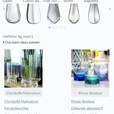
Ligato
Classic Ba...
Filet Toir...
Rome
Baguette
F
//leftbloc bg_main1
Das kann dazu passen:
Christofle Malmaison
Moser Bonbon
Christofle Malmaison
Moser Bonbon
Kerzenleuchter
Dekanter alexandrit