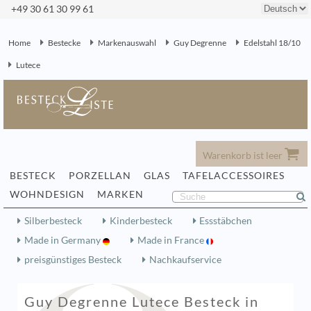
+49 30 61 30 99 61
Home
Bestecke
Markenauswahl
Guy Degrenne
Edelstahl 18/10
Lutece
Warenkorb ist leer
BESTECK
PORZELLAN
GLAS
TAFELACCESSOIRES
WOHNDESIGN
MARKEN
Silberbesteck
Kinderbesteck
Essstäbchen
Made in Germany
Made in France
preisgünstiges Besteck
Nachkaufservice
Guy Degrenne Lutece Besteck in