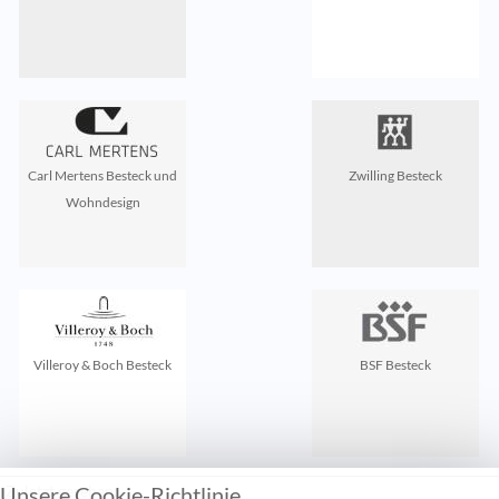
Carl Mertens Besteck und
Zwilling Besteck
Wohndesign
Villeroy & Boch Besteck
BSF Besteck
Unsere Cookie-Richtlinie
Zuletzt gesehen: