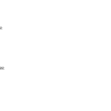
l:
hl: