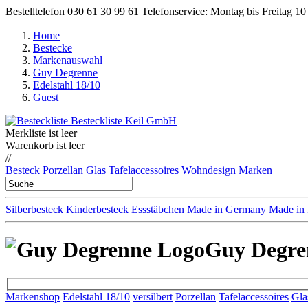
Bestelltelefon 030 61 30 99 61 Telefonservice: Montag bis Freitag 1
Home
Bestecke
Markenauswahl
Guy Degrenne
Edelstahl 18/10
Guest
Merkliste ist leer
Warenkorb ist leer
//
Besteck
Porzellan
Glas
Tafelaccessoires
Wohndesign
Marken
Silberbesteck
Kinderbesteck
Essstäbchen
Made in Germany
Made in
Guy Degren
Markenshop
Edelstahl 18/10
versilbert
Porzellan
Tafelaccessoires
Gla