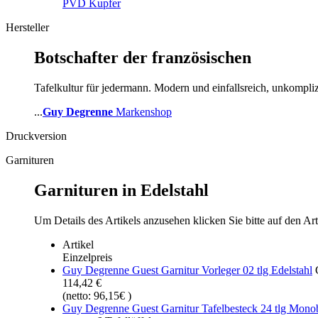
PVD Kupfer
Hersteller
Botschafter der französischen
Tafelkultur für jedermann. Modern und einfallsreich, unkompli
...
Guy Degrenne
Markenshop
Druckversion
Garnituren
Garnituren in Edelstahl
Um Details des Artikels anzusehen klicken Sie bitte auf den Art
Artikel
Einzelpreis
Guy Degrenne Guest Garnitur Vorleger 02 tlg Edelstahl
G
114,42 €
(netto: 96,15€ )
Guy Degrenne Guest Garnitur Tafelbesteck 24 tlg Monob