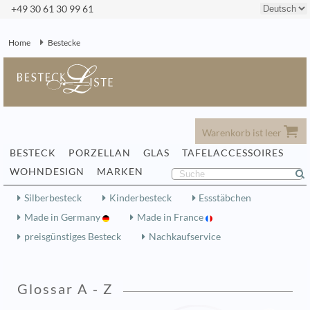
+49 30 61 30 99 61
Home
Bestecke
Warenkorb ist leer
BESTECK
PORZELLAN
GLAS
TAFELACCESSOIRES
WOHNDESIGN
MARKEN
Silberbesteck
Kinderbesteck
Essstäbchen
Made in Germany
Made in France
preisgünstiges Besteck
Nachkaufservice
Glossar A - Z