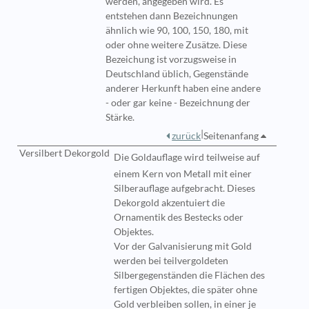
werden, angegeben wird. Es
entstehen dann Bezeichnungen
ähnlich wie 90, 100, 150, 180, mit
oder ohne weitere Zusätze. Diese
Bezeichung ist vorzugsweise in
Deutschland üblich, Gegenstände
anderer Herkunft haben eine andere
- oder gar keine - Bezeichnung der
Stärke.
|
zurück
Seitenanfang
Versilbert Dekorgold
Die Goldauflage wird
teilweise auf
einem Kern von Metall mit einer
Silberauflage aufgebracht. Dieses
Dekorgold akzentuiert die
Ornamentik des Bestecks oder
Objektes.
Vor der Galvanisierung mit Gold
werden bei teilvergoldeten
Silbergegenständen die Flächen des
fertigen Objektes, die später ohne
Gold verbleiben sollen, in einer je