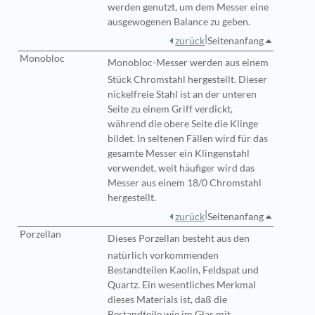
werden genutzt, um dem Messer eine
ausgewogenen Balance zu geben.
|
zurück
Seitenanfang
Monobloc
Monobloc-Messer
werden aus einem
Stück Chromstahl hergestellt. Dieser
nickelfreie Stahl ist an der unteren
Seite zu einem Griff verdickt,
während die obere Seite die Klinge
bildet. In seltenen Fällen wird für das
gesamte Messer ein Klingenstahl
verwendet, weit häufiger wird das
Messer aus einem 18/0 Chromstahl
hergestellt.
|
zurück
Seitenanfang
Porzellan
Dieses
Porzellan besteht aus den
natürlich vorkommenden
Bestandteilen Kaolin, Feldspat und
Quartz. Ein wesentliches Merkmal
dieses Materials ist, daß die
Bestandteile wie im Glas mit