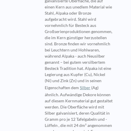
galvanisierte Oberfläche, die auf
einen Kern aus unedlem Material wie
Stahl, Alpaka oder Bronze
aufgebracht wird. Stahl wird
vornehmlich für Besteck aus
Großserienproduktionen genommen,
die im Kern günstiger herzustellen
sind. Bronze finden wir vornehmlich
bei Leuchtern und Hohlwaren,
während Alpaka - auch Neusilber
genannt – bei gutem versilbertem
Besteck Tradition hat. Alpaka ist eine
Legierung aus Kupfer (Cu), Nickel
(Ni) und Zink (Zn) und in seinen
Eigenschaften dem
Silber
(Ag)
ähnlich. Aufwändige Dekore können
auf diesem Kernmaterial gut gestaltet
werden. Die Oberfläche wird mit
Silber galvanisiert, deren Qualität in
Gramm pro je 12 Tafelgabeln und -
Löffeln , die mit 24 dm² angenommen