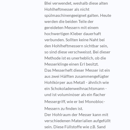
Blei verwendet, weshalb diese alten
Hohlheftmesser als nicht
spülmaschinengeeignet galten. Heute
werden die beiden Teile der
gereideten Messern mit einem
hochwertigen Kleber dauerhaft
verbunden. Sollten keine Naht bei
den Hohlheftmessern sichtbar sein,
so sind diese verschweisst. Bei dieser
Methode ist es unerheblich, ob die
Messerklinge einen Erl besitzt.
Das Messerheft dieser Messer ist ein
aus zwei Hälften zusammengefügter
Hohlkörper aus Metall - ähnlich wie
ein Schokoladenweihnachtsmann -
und ist voluminöser als ein flacher
Messergriff, wie er bei
Monobloc
-
Messern zu finden ist.
Der Hohlraum der Messer kann mit
verschiedenen Materialien aufgefüllt
sein. Diese Füllstoffe wie z.B. Sand