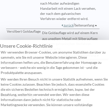
nach Muster aufwändigen
Handarbeit mit einem Lack versehen,
der nach dem galvanischen
Verfahren wieder entfernt wird.
|
zurück
Seitenanfang
Versilbert Goldauflage
Die
Goldauflage
wird auf einem Kern
aus unedlem Metall mit Silberauflage
in einem galvanischen Verfahren
Unsere Cookie-Richtlinie
aufgebracht.
Wir verwenden Browser-Cookies, um anonyme Statistiken darüber zu
|
zurück
Seitenanfang
sammeln, wie Sie mit unserer Website interagieren. Diese
Informationen helfen uns, die Benutzererfahrung der Homepage zu
Kontakt
verbessern - welche ein wenig in die Tage gekommen ist - und die
Häufige Fragen
Produktpalette anzupassen.
Wir werden Ihren Besuch nicht in unsere Statistik aufnehmen, wenn Sie
Versandkosten
keine Cookies zulassen. Beachten Sie jedoch, dass essenzielle Cookies
Unsere allgemeinen Geschäftsbedingungen
die ein sicheres Bestellen technisch ermöglichen, bspw. bei der
Bezahlung, weiterhin verwendet werden. Wir werden diese
Widerufsbelehrung
Informationen dann jedoch nicht für statistische oder
Datenschutzerklärung
Marketingzwecke verwenden. Sie können unsere vollständige