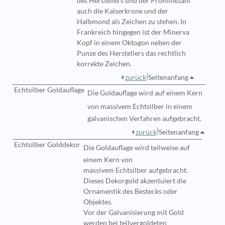
des Herstellers und der Promillezahl
auch die Kaiserkrone und der
Halbmond als Zeichen zu stehen. In
Frankreich hingegen ist der Minerva
Kopf in einem Oktogon neben der
Punze des Herstellers das rechtlich
korrekte Zeichen.
|
zurück
Seitenanfang
Echtsilber Goldauflage
Die
Goldauflage
wird auf einem Kern
von massivem
Echtsilber
in einem
galvanischen Verfahren aufgebracht.
|
zurück
Seitenanfang
Echtsilber Golddekor
Die Goldauflage wird
teilweise auf
einem Kern von
massivem Echtsilber aufgebracht.
Dieses Dekorgold akzentuiert die
Ornamentik des Bestecks oder
Objektes.
Vor der Galvanisierung mit Gold
werden bei teilvergoldeten