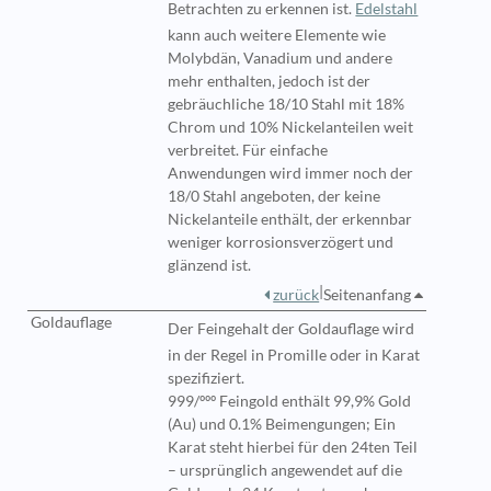
Betrachten zu erkennen ist.
Edelstahl
kann auch weitere Elemente wie
Molybdän, Vanadium und andere
mehr enthalten, jedoch ist der
gebräuchliche 18/10 Stahl mit 18%
Chrom und 10% Nickelanteilen weit
verbreitet. Für einfache
Anwendungen wird immer noch der
18/0 Stahl angeboten, der keine
Nickelanteile enthält, der erkennbar
weniger korrosionsverzögert und
glänzend ist.
|
zurück
Seitenanfang
Goldauflage
Der
Feingehalt der Goldauflage wird
in der Regel in Promille oder in Karat
spezifiziert.
999/ººº Feingold enthält 99,9% Gold
(Au) und 0.1% Beimengungen; Ein
Karat steht hierbei für den 24ten Teil
– ursprünglich angewendet auf die