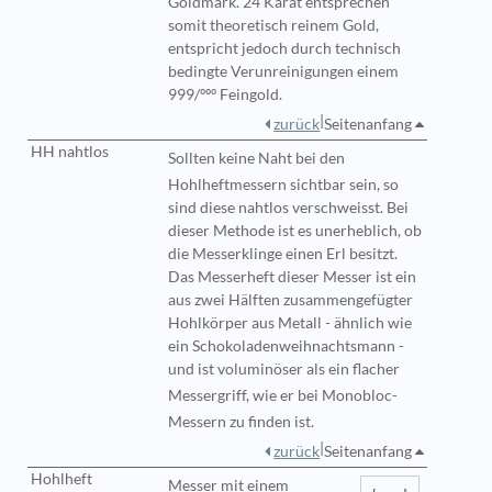
Goldmark. 24 Karat entsprechen
somit theoretisch reinem Gold,
entspricht jedoch durch technisch
bedingte Verunreinigungen einem
999/ººº Feingold.
|
zurück
Seitenanfang
HH nahtlos
Sollten
keine Naht bei den
Hohlheftmessern sichtbar sein, so
sind diese nahtlos verschweisst. Bei
dieser Methode ist es unerheblich, ob
die Messerklinge einen Erl besitzt.
Das Messerheft dieser Messer ist ein
aus zwei Hälften zusammengefügter
Hohlkörper aus Metall - ähnlich wie
ein Schokoladenweihnachtsmann -
und ist voluminöser als ein flacher
Messergriff, wie er bei
Monobloc
-
Messern zu finden ist.
|
zurück
Seitenanfang
Hohlheft
Messer
mit einem